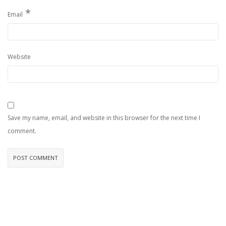
*
Email
Website
Save my name, email, and website in this browser for the next time I
comment.