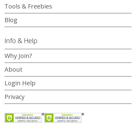
Tools & Freebies
Blog
Info & Help
Why Join?
About
Login Help
Privacy