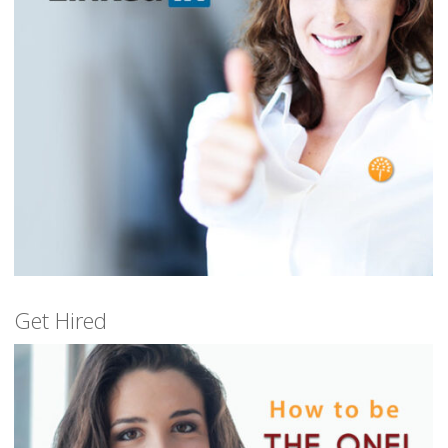
Get Hired