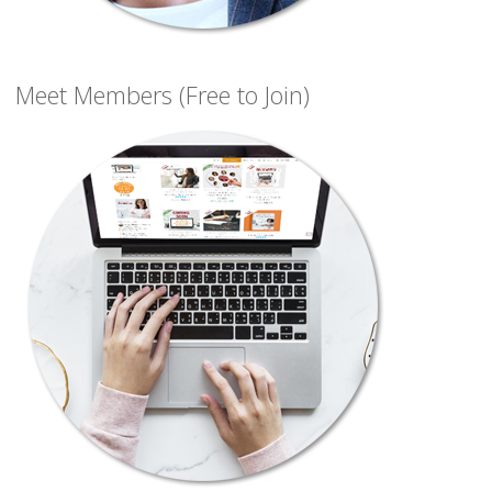
Meet Members (Free to Join)