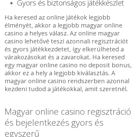
Gyors és biztonságos játékkészlet
Ha keresed az online játékok legjobb
élményét, akkor a legjobb magyar online
casino a helyes válasz. Az online magyar
casino lehetővé teszi azonnali regisztrációt
és gyors játékkezdetet, így elkerülheted a
várakozásokat és a zavarokat. Ha keresed
egy magyar online casino no deposit bonus,
akkor ez a hely a legjobb kiválasztás. A
magyar online casino rendszerben azonnal
kezdeni tudod a játékokkal, amit szeretnél.
Magyar online casino regisztráció
és bejelentkezés gyors és
egyszerű