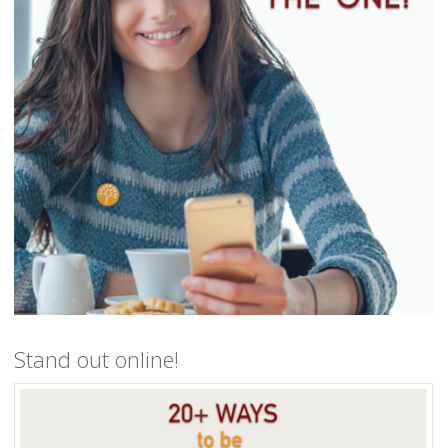
Stand out online!