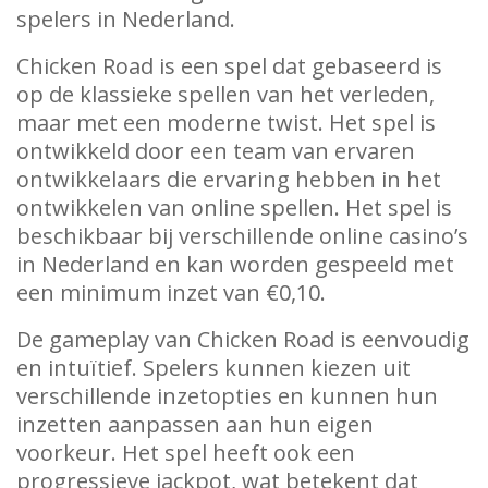
spelers in Nederland.
Chicken Road is een spel dat gebaseerd is
op de klassieke spellen van het verleden,
maar met een moderne twist. Het spel is
ontwikkeld door een team van ervaren
ontwikkelaars die ervaring hebben in het
ontwikkelen van online spellen. Het spel is
beschikbaar bij verschillende online casino’s
in Nederland en kan worden gespeeld met
een minimum inzet van €0,10.
De gameplay van Chicken Road is eenvoudig
en intuïtief. Spelers kunnen kiezen uit
verschillende inzetopties en kunnen hun
inzetten aanpassen aan hun eigen
voorkeur. Het spel heeft ook een
progressieve jackpot, wat betekent dat