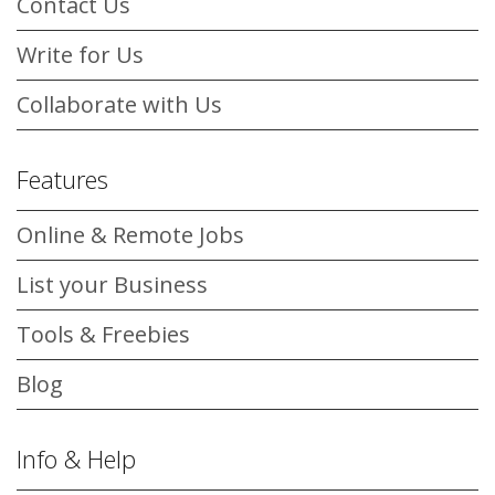
Contact Us
Write for Us
Collaborate with Us
Features
Online & Remote Jobs
List your Business
Tools & Freebies
Blog
Info & Help