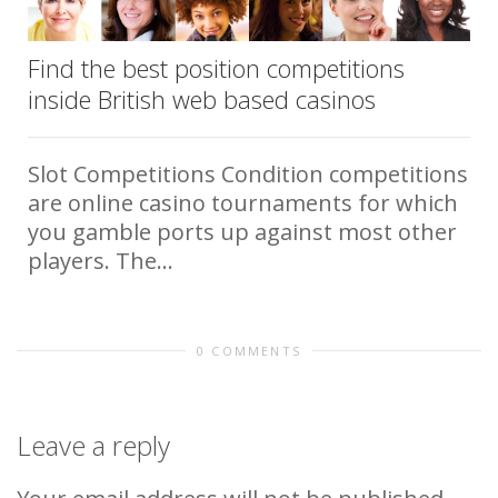
Find the best position competitions
inside British web based casinos
Slot Competitions Condition competitions
are online casino tournaments for which
you gamble ports up against most other
players. The...
0 COMMENTS
Leave a reply