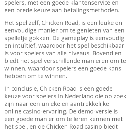
spelers, met een goede klantenservice en
een brede keuze aan betalingsmethoden.
Het spel zelf, Chicken Road, is een leuke en
eenvoudige manier om te genieten van een
spelletje gokken. De gameplay is eenvoudig
en intuïtief, waardoor het spel beschikbaar
is voor spelers van alle niveaus. Bovendien
biedt het spel verschillende manieren om te
winnen, waardoor spelers een goede kans
hebben om te winnen.
In conclusie, Chicken Road is een goede
keuze voor spelers in Nederland die op zoek
zijn naar een unieke en aantrekkelijke
online casino-ervaring. De demo-versie is
een goede manier om te leren kennen met
het spel, en de Chicken Road casino biedt