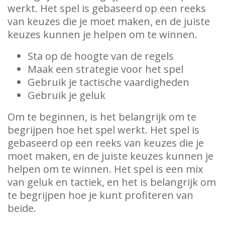
werkt. Het spel is gebaseerd op een reeks
van keuzes die je moet maken, en de juiste
keuzes kunnen je helpen om te winnen.
Sta op de hoogte van de regels
Maak een strategie voor het spel
Gebruik je tactische vaardigheden
Gebruik je geluk
Om te beginnen, is het belangrijk om te
begrijpen hoe het spel werkt. Het spel is
gebaseerd op een reeks van keuzes die je
moet maken, en de juiste keuzes kunnen je
helpen om te winnen. Het spel is een mix
van geluk en tactiek, en het is belangrijk om
te begrijpen hoe je kunt profiteren van
beide.