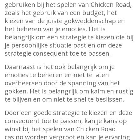
gebruiken bij het spelen van Chicken Road,
zoals het gebruik van een budget, het
kiezen van de juiste gokweddenschap en
het beheren van je emoties. Het is
belangrijk om een strategie te kiezen die bij
je persoonlijke situatie past en om deze
strategie consequent toe te passen.
Daarnaast is het ook belangrijk om je
emoties te beheren en niet te laten
overheersen door de spanning van het
gokken. Het is belangrijk om kalm en rustig
te blijven en om niet te snel te beslissen.
Door een goede strategie te kiezen en deze
consequent toe te passen, kan je kans op
winst bij het spelen van Chicken Road
casino worden vergroot en kan je ervaring