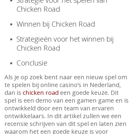
Chicken Road
Winnen bij Chicken Road
Strategieën voor het winnen bij
Chicken Road
Conclusie
Als je op zoek bent naar een nieuw spel om
te spelen bij online casino’s in Nederland,
dan is
chicken road
een goede keuze. Dit
spel is een demo van een gamen game en is
ontwikkeld door een team van ervaren
ontwikkelaars. In dit artikel zullen we een
recensie schrijven van dit spel en laten zien
waarom het een goede keuze is voor