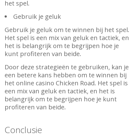
het spel.
Gebruik je geluk
Gebruik je geluk om te winnen bij het spel.
Het spel is een mix van geluk en tactiek, en
het is belangrijk om te begrijpen hoe je
kunt profiteren van beide.
Door deze strategieën te gebruiken, kan je
een betere kans hebben om te winnen bij
het online casino Chicken Road. Het spel is
een mix van geluk en tactiek, en het is
belangrijk om te begrijpen hoe je kunt
profiteren van beide.
Conclusie