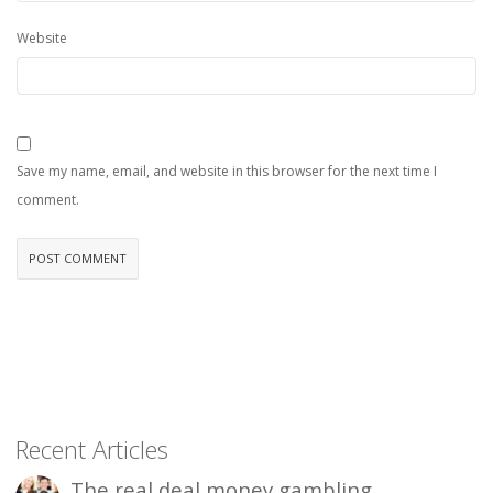
Website
Save my name, email, and website in this browser for the next time I
comment.
Recent Articles
The real deal money gambling