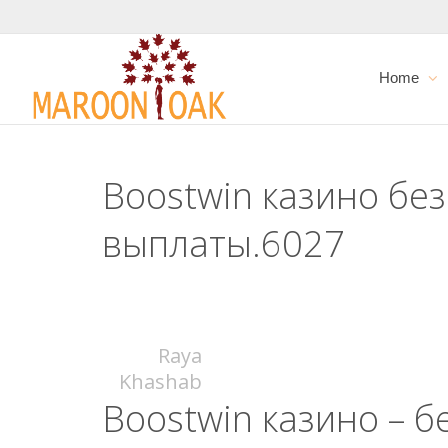
Home
Boostwin казино бе
выплаты.6027
Raya
Khashab
Boostwin казино – б