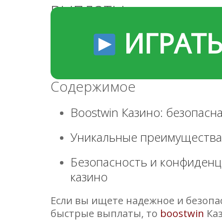
выплаты
ИГРАТ
Содержимое
Boostwin Казино: безопасн
Уникальные преимущества
Безопасность и конфиденц
казино
Если вы ищете надежное и безопас
быстрые выплаты, то
boostwin
Каз