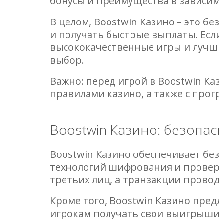
бонусы и преимущества в зависимо
В целом, Boostwin Казино – это б
и получать быстрые выплаты. Есл
высококачественные игры и лучшие
выбор.
Важно: перед игрой в Boostwin Ка
правилами казино, а также с про
Boostwin Казино: безопа
Boostwin Казино обеспечивает б
технологий шифрования и провер
третьих лиц, а транзакции прово
Кроме того, Boostwin Казино пред
игрокам получать свои выигрыши 