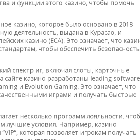
ва и функции этого казино, чтобы помочь
ное казино, которое было основано в 2018
ную деятельность, выдана в Курасао, и
ейских казино (ECA). Это означает, что кази
стандартам, чтобы обеспечить безопасность
кий спектр иг, включая слоты, карточные
на сайте казино разработаны leading software
gaming и Evolution Gaming. Это означает, что
окачественными играми и получать быстрые
длагает несколько программ лояльности, что
м лучшие условия. Например, казино
“VIP”, которая позволяет игрокам получать