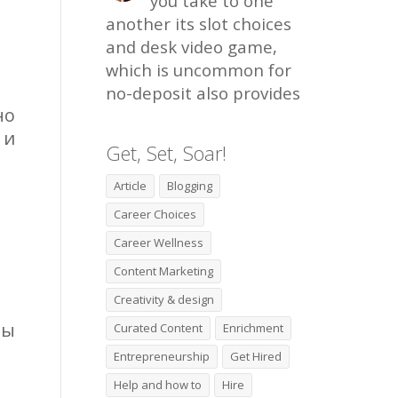
you take to one
another its slot choices
and desk video game,
which is uncommon for
no-deposit also provides
но
 и
Get, Set, Soar!
Article
Blogging
Career Choices
Career Wellness
Content Marketing
Creativity & design
бы
Curated Content
Enrichment
Entrepreneurship
Get Hired
Help and how to
Hire