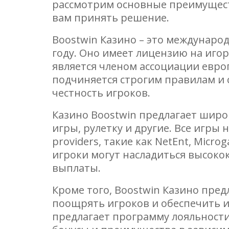
рассмотрим основные преимущест
вам принять решение.
Boostwin Казино – это международ
году. Оно имеет лицензию на игор
является членом ассоциации европ
подчиняется строгим правилам и 
честность игроков.
Казино Boostwin предлагает широ
игры, рулетку и другие. Все игры 
providers, такие как NetEnt, Micro
игроки могут насладиться высок
выплаты.
Кроме того, Boostwin Казино пре
поощрять игроков и обеспечить и
предлагает программу лояльности 