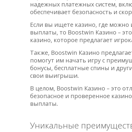
надежных платежных систем, включая
обеспечивает безопасность и скор
Если вы ищете казино, где можно
выплаты, то Boostwin Казино – э
казино, которое предлагает игро
Также, Boostwin Казино предлагае
помогут им начать игру с преиму
бонусы, бесплатные спины и друг
свои выигрыши.
В целом, Boostwin Казино – это о
безопасное и проверенное казино
выплаты.
Уникальные преимуществ