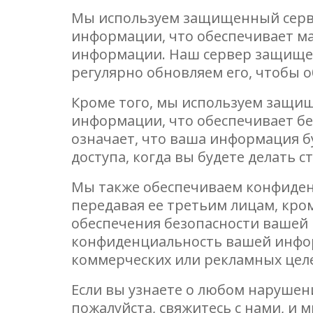
Мы используем защищенный серве
информации, что обеспечивает м
информации. Наш сервер защищен
регулярно обновляем его, чтобы 
Кроме того, мы используем защи
информации, что обеспечивает б
означает, что ваша информация 
доступа, когда вы будете делать с
Мы также обеспечиваем конфиде
передавая ее третьим лицам, кром
обеспечения безопасности вашей
конфиденциальность вашей инфор
коммерческих или рекламных цел
Если вы узнаете о любом наруше
пожалуйста, свяжитесь с нами, и 