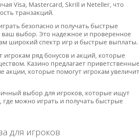
 Visa, Mastercard, Skrill и Neteller, что
ость транзакций.
 играть безопасно и получать быстрые
то ваш выбор. Это надежное и проверенное
кам широкий спектр игр и быстрые выплаты.
т игрокам ряд бонусов и акций, которые
ществом. Казино предлагает приветственны
ие акции, которые помогут игрокам увеличи
тличный выбор для игроков, которые ищут
, где можно играть и получать быстрые
а для игроков