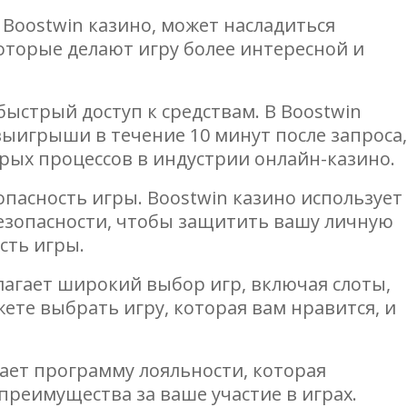
Boostwin казино, может насладиться
торые делают игру более интересной и
быстрый доступ к средствам. В Boostwin
выигрыши в течение 10 минут после запроса,
трых процессов в индустрии онлайн-казино.
пасность игры. Boostwin казино использует
езопасности, чтобы защитить вашу личную
сть игры.
лагает широкий выбор игр, включая слоты,
ете выбрать игру, которая вам нравится, и
гает программу лояльности, которая
преимущества за ваше участие в играх.