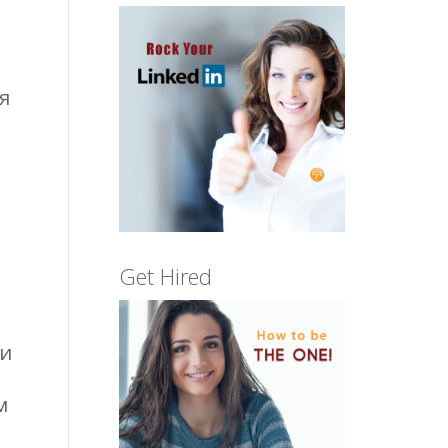
я
Get Hired
ти
м