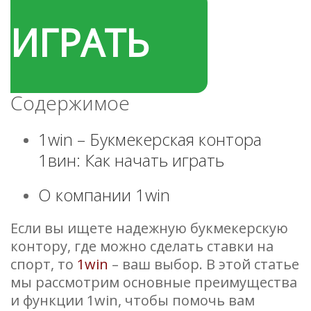
ИГРАТЬ
Содержимое
1win – Букмекерская контора
1вин: Как начать играть
О компании 1win
Если вы ищете надежную букмекерскую
контору, где можно сделать ставки на
спорт, то
1win
– ваш выбор. В этой статье
мы рассмотрим основные преимущества
и функции 1win, чтобы помочь вам