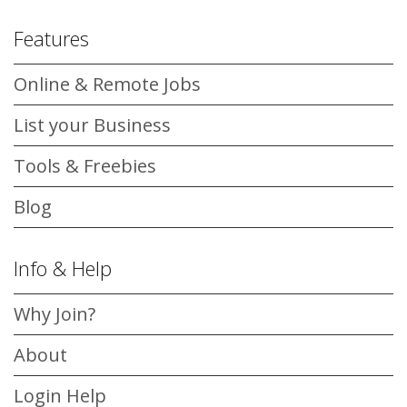
Features
Online & Remote Jobs
List your Business
Tools & Freebies
Blog
Info & Help
Why Join?
About
Login Help