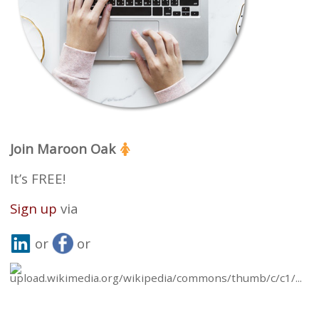
Join Maroon Oak
It’s FREE!
Sign up
via
or
or