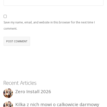
Save my name, email, and website in this browser for the next time I
comment.
Recent Articles
Zero Install 2026
Kilka z nich mowi o calkowicie darmowy