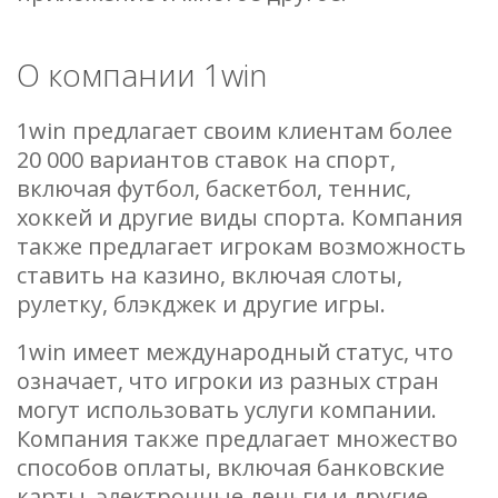
О компании 1win
1win предлагает своим клиентам более
20 000 вариантов ставок на спорт,
включая футбол, баскетбол, теннис,
хоккей и другие виды спорта. Компания
также предлагает игрокам возможность
ставить на казино, включая слоты,
рулетку, блэкджек и другие игры.
1win имеет международный статус, что
означает, что игроки из разных стран
могут использовать услуги компании.
Компания также предлагает множество
способов оплаты, включая банковские
карты, электронные деньги и другие