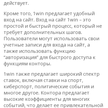
действует.
Кроме того, 1win предлагает удобный
вход на сайт. Вход на сайт 1win – это
простой и быстрый процесс, который не
требует дополнительных шагов.
Пользователи могут использовать свои
учетные записи для входа на сайт, а
также использовать функцию
“авторизация” для быстрого доступа к
функциям конторы.
1win также предлагает широкий спектр
ставок, включая ставки на спорт,
киберспорт, политические события и
многое другое. Контора предлагает
высокие коэффициенты для многих
событий, что делает ее привлекательной