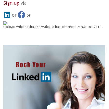
Sign up
via
or
or