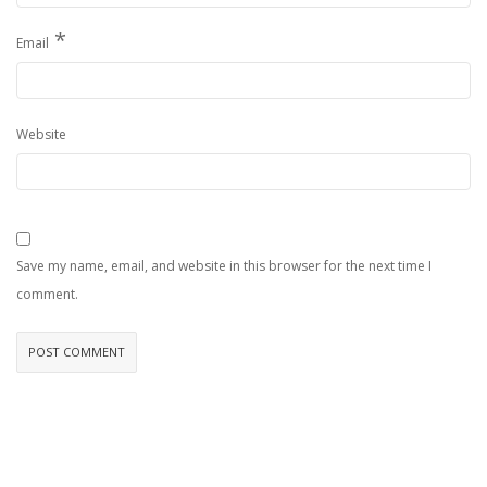
*
Email
Website
Save my name, email, and website in this browser for the next time I
comment.