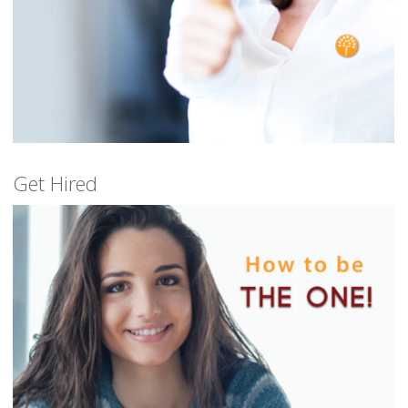
Get Hired