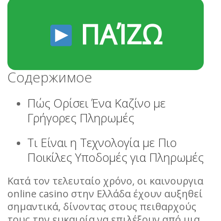
Πληρωμές στην Ελλάδα
ΠΑΊΖΩ
Содержимое
Πώς Ορίσει Ένα Καζίνο με
Γρήγορες Πληρωμές
Τι Είναι η Τεχνολογία με Πιο
Ποικίλες Υποδομές για Πληρωμές
Κατά τον τελευταίο χρόνο, οι καινουργια
online casino στην Ελλάδα έχουν αυξηθεί
σημαντικά, δίνοντας στους πειθαρχούς
τους την ευκαιρία να επιλέξουν από μια