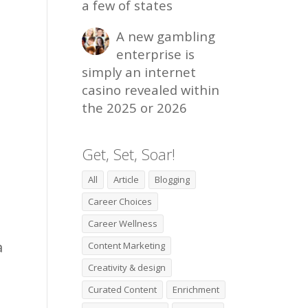
a few of states
A new gambling
enterprise is
simply an internet
casino revealed within
the 2025 or 2026
Get, Set, Soar!
All
Article
Blogging
Career Choices
Career Wellness
а
Content Marketing
Creativity & design
Curated Content
Enrichment