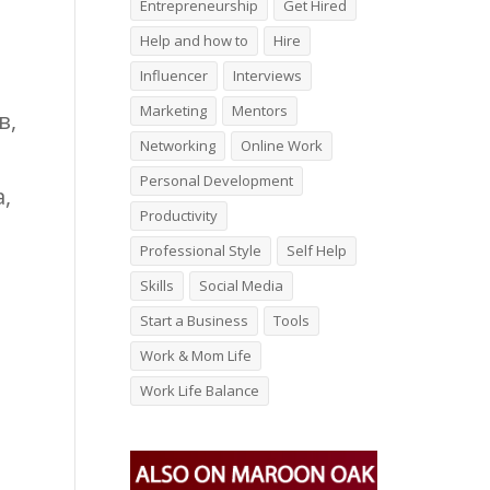
Entrepreneurship
Get Hired
Help and how to
Hire
Influencer
Interviews
Marketing
Mentors
в,
Networking
Online Work
Personal Development
,
Productivity
Professional Style
Self Help
Skills
Social Media
Start a Business
Tools
Work & Mom Life
Work Life Balance