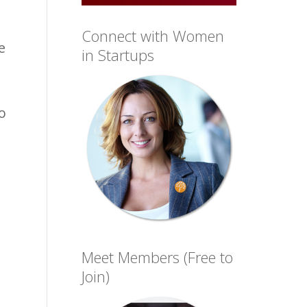
Connect with Women
е
in Startups
о
Meet Members (Free to
е
Join)