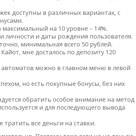
джек доступны в различных вариантах, с
нусами.
 максимальный на 10 уровне – 14%.
и личности и даты рождения пользователя.
очно, минимальная всего 50 рублей.
Кайот, мне досталось по депозиту 120
 автоматов можно в главном меню в левой
пехом, но есть покупные бонусы, без них
дуется обратить особое внимание на метод
 используется и для последующего вывода
 тратить все деньги на ставки.