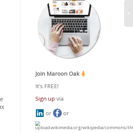
M
A
qe
M
AZ
Join Maroon Oak
It’s FREE!
Sign up
via
е
их
or
or