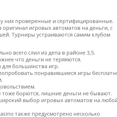
в
у них проверенные и сертифицированные.
 в оригинал игровых автоматов на деньги, с
ей. Турниры устраиваются самим клубом
ьно всего слил из депа в районе 3,5.
ажнее что деньги не теряяются.
м для большинства игр.
т попробовать понравившиеся игры бесплатн
.
довольствием.
ы тоже борются, лишние деньги не бывают.
 широкий выбор игровых автоматов на любо
Casino также предусмотрено несколько