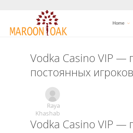
Home
Vodka Casino VIP —
постоянных игроко
Raya
Khashab
Vodka Casino VIP —