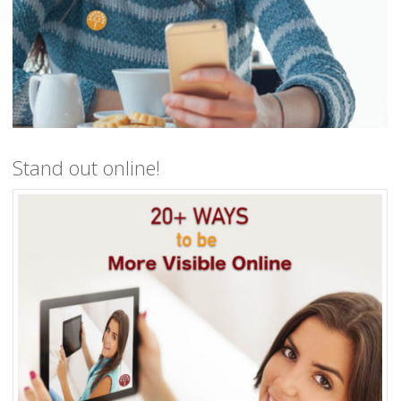
Stand out online!