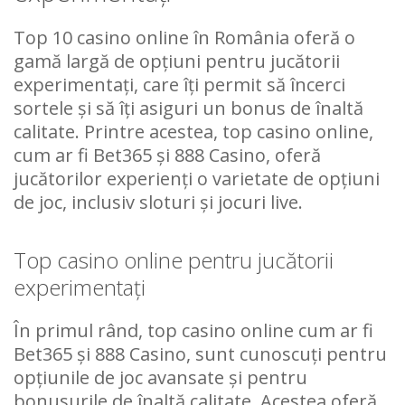
Top 10 casino online în România oferă o
gamă largă de opțiuni pentru jucătorii
experimentați, care îți permit să încerci
sortele și să îți asiguri un bonus de înaltă
calitate. Printre acestea, top casino online,
cum ar fi Bet365 și 888 Casino, oferă
jucătorilor experienți o varietate de opțiuni
de joc, inclusiv sloturi și jocuri live.
Top casino online pentru jucătorii
experimentați
În primul rând, top casino online cum ar fi
Bet365 și 888 Casino, sunt cunoscuți pentru
opțiunile de joc avansate și pentru
bonusurile de înaltă calitate. Acestea oferă