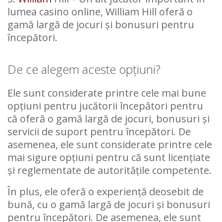
lumea casino online, William Hill oferă o
gamă largă de jocuri și bonusuri pentru
începători.
De ce alegem aceste opțiuni?
Ele sunt considerate printre cele mai bune
opțiuni pentru jucătorii începători pentru
că oferă o gamă largă de jocuri, bonusuri și
servicii de suport pentru începători. De
asemenea, ele sunt considerate printre cele
mai sigure opțiuni pentru că sunt licențiate
și reglementate de autoritățile competente.
În plus, ele oferă o experiență deosebit de
bună, cu o gamă largă de jocuri și bonusuri
pentru începători. De asemenea, ele sunt