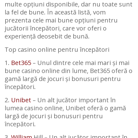
multe opțiuni disponibile, dar nu toate sunt
la fel de bune. În această listă, vom
prezenta cele mai bune opțiuni pentru
jucătorii începători, care vor oferi o
experiență deosebit de bună.
Top casino online pentru începători
1.
Bet365
– Unul dintre cele mai mari și mai
bune casino online din lume, Bet365 oferă o
gamă largă de jocuri și bonusuri pentru
începători.
2.
Unibet
– Un alt jucător important în
lumea casino online, Unibet oferă o gamă
largă de jocuri și bonusuri pentru
începători.
3.
William
Hill – Un alt jucător important în