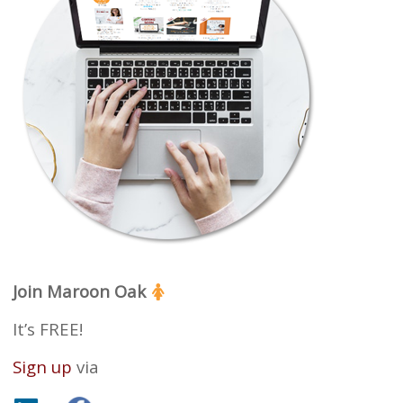
Join Maroon Oak
It’s FREE!
Sign up
via