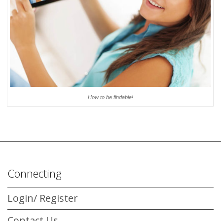
How to be findable!
Connecting
Login/ Register
Contact Us