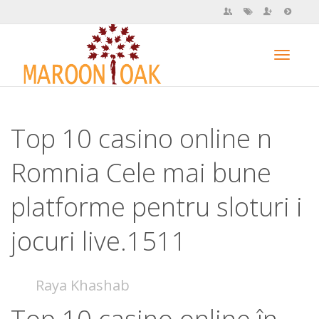
Toggl
Top 10 casino online n
navig
Romnia Cele mai bune
platforme pentru sloturi i
jocuri live.1511
Raya Khashab