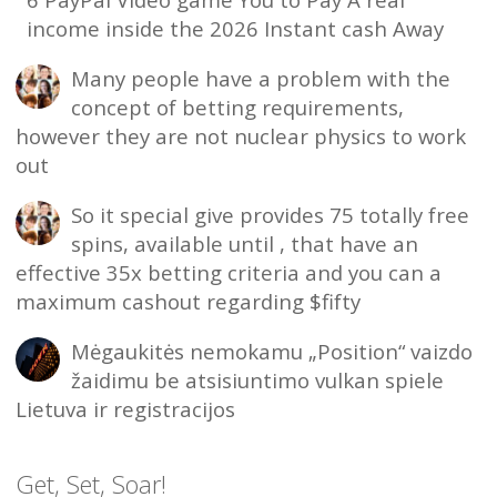
income inside the 2026 Instant cash Away
Many people have a problem with the
concept of betting requirements,
however they are not nuclear physics to work
out
So it special give provides 75 totally free
spins, available until , that have an
effective 35x betting criteria and you can a
maximum cashout regarding $fifty
Mėgaukitės nemokamu „Position“ vaizdo
žaidimu be atsisiuntimo vulkan spiele
Lietuva ir registracijos
Get, Set, Soar!