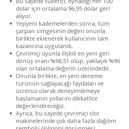
Bu sayede tüketici, oynadığı her 100
dolar için ortalama 96,95 dolar geri
alıyor.
Yepyeni kademelerden sonra, tüm
çarpan simgesinin değeri onunla
birlikte eklenerek kullanıcının tam
kazancına uygulandı.
Çevrimiçi oyunla ilişkili en yeni geri
dönüş oranı %96,51 olup, yaklaşık %96
olan ortalama değerin üzerindedir.
Onunla birlikte, en yeni deneme
türünün sağlayacağı faydaları ve
ücretsiz olarak deneyimlemeye
başlamanın yollarını dikkatlice
değerlendireceğiz.
Ayrıca, bu sayede çevrimiçi slot
makinelerinde çok daha fazla dağılım
sembolü (lolipop) görünmesi