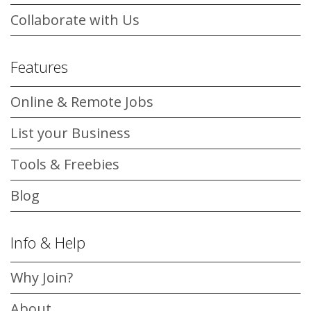
Collaborate with Us
Features
Online & Remote Jobs
List your Business
Tools & Freebies
Blog
Info & Help
Why Join?
About