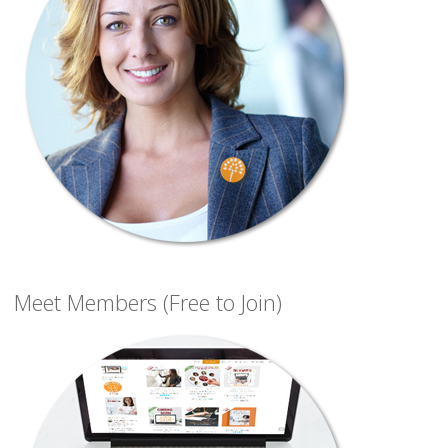
Meet Members (Free to Join)