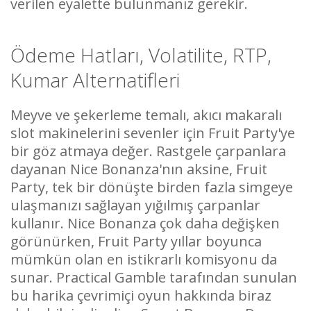
verilen eyalette bulunmanız gerekir.
Ödeme Hatları, Volatilite, RTP,
Kumar Alternatifleri
Meyve ve şekerleme temalı, akıcı makaralı
slot makinelerini sevenler için Fruit Party'ye
bir göz atmaya değer. Rastgele çarpanlara
dayanan Nice Bonanza'nın aksine, Fruit
Party, tek bir dönüşte birden fazla simgeye
ulaşmanızı sağlayan yığılmış çarpanlar
kullanır. Nice Bonanza çok daha değişken
görünürken, Fruit Party yıllar boyunca
mümkün olan en istikrarlı komisyonu da
sunar. Practical Gamble tarafından sunulan
bu harika çevrimiçi oyun hakkında biraz