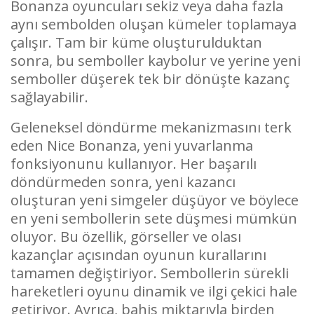
Bonanza oyuncuları sekiz veya daha fazla
aynı sembolden oluşan kümeler toplamaya
çalışır. Tam bir küme oluşturulduktan
sonra, bu semboller kaybolur ve yerine yeni
semboller düşerek tek bir dönüşte kazanç
sağlayabilir.
Geleneksel döndürme mekanizmasını terk
eden Nice Bonanza, yeni yuvarlanma
fonksiyonunu kullanıyor. Her başarılı
döndürmeden sonra, yeni kazancı
oluşturan yeni simgeler düşüyor ve böylece
en yeni sembollerin sete düşmesi mümkün
oluyor. Bu özellik, görseller ve olası
kazançlar açısından oyunun kurallarını
tamamen değiştiriyor. Sembollerin sürekli
hareketleri oyunu dinamik ve ilgi çekici hale
getiriyor. Ayrıca, bahis miktarıyla birden