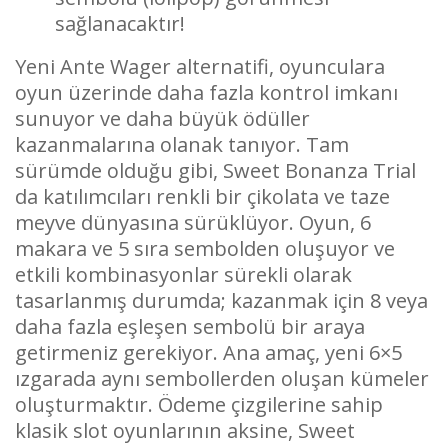
sağlanacaktır!
Yeni Ante Wager alternatifi, oyunculara
oyun üzerinde daha fazla kontrol imkanı
sunuyor ve daha büyük ödüller
kazanmalarına olanak tanıyor. Tam
sürümde olduğu gibi, Sweet Bonanza Trial
da katılımcıları renkli bir çikolata ve taze
meyve dünyasına sürüklüyor. Oyun, 6
makara ve 5 sıra sembolden oluşuyor ve
etkili kombinasyonlar sürekli olarak
tasarlanmış durumda; kazanmak için 8 veya
daha fazla eşleşen sembolü bir araya
getirmeniz gerekiyor. Ana amaç, yeni 6×5
ızgarada aynı sembollerden oluşan kümeler
oluşturmaktır. Ödeme çizgilerine sahip
klasik slot oyunlarının aksine, Sweet