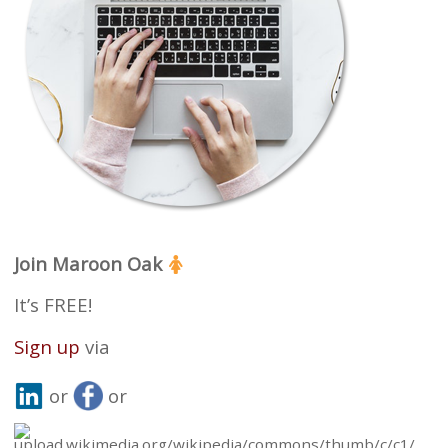
Join Maroon Oak
It’s FREE!
Sign up
via
or
or