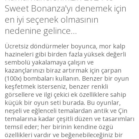
Sweet Bonanza'yı denemek için
en iyi seçenek olmasının
nedenine gelince…
Ücretsiz döndürmeler boyunca, mor kalp
hazineleri gibi birden fazla yüksek değerli
sembolü yakalamaya çalışın ve
kazançlarınızı biraz artırmak için çarpan
(100x) bombaları kullanın. Benzer bir oyun
keşfetmek isterseniz, benzer renkli
görsellere ve ilgi çekici ek özelliklere sahip
küçük bir oyun seti burada. Bu oyunlar,
neşeli ve eğlenceli temalardan antik ve Çin
temalarına kadar çeşitli düzen ve tasarımları
temsil eder; her birinin kendine özgü
özellikleri vardır ve beğenebileceğiniz bir