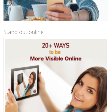
Stand out online!