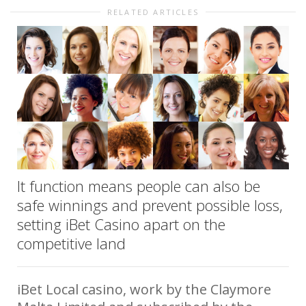
RELATED ARTICLES
It function means people can also be
safe winnings and prevent possible loss,
setting iBet Casino apart on the
competitive land
iBet Local casino, work by the Claymore