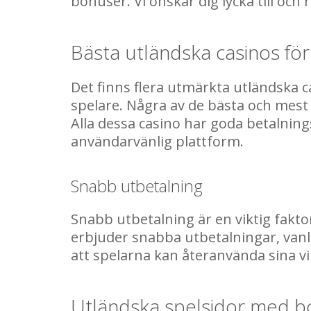
bonuser. Vi önskar dig lycka till och r
Bästa utländska casinos fö
Det finns flera utmärkta utländska 
spelare. Några av de bästa och mes
Alla dessa casino har goda betalning
användarvänlig plattform.
Snabb utbetalning
Snabb utbetalning är en viktig fakt
erbjuder snabba utbetalningar, vanl
att spelarna kan återanvända sina v
Utländska spelsidor med bo