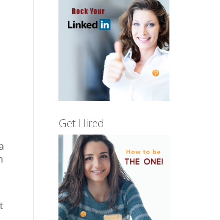
Get Hired
a
h
t