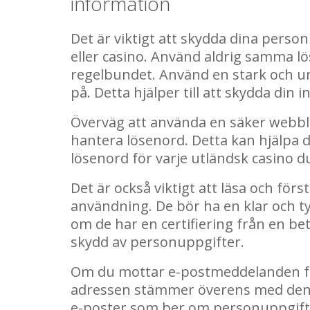
information
Det är viktigt att skydda dina perso
eller casino. Använd aldrig samma l
regelbundet. Använd en stark och un
på. Detta hjälper till att skydda di
Överväg att använda en säker webbl
hantera lösenord. Detta kan hjälpa 
lösenord för varje utländsk casino d
Det är också viktigt att läsa och förs
användning. De bör ha en klar och ty
om de har en certifiering från en b
skydd av personuppgifter.
Om du mottar e-postmeddelanden från
adressen stämmer överens med den d
e-poster som ber om personuppgifter 