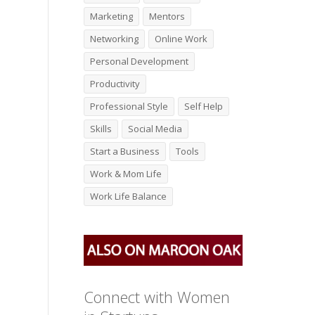
Marketing
Mentors
Networking
Online Work
Personal Development
Productivity
Professional Style
Self Help
Skills
Social Media
Start a Business
Tools
Work & Mom Life
Work Life Balance
Connect with Women