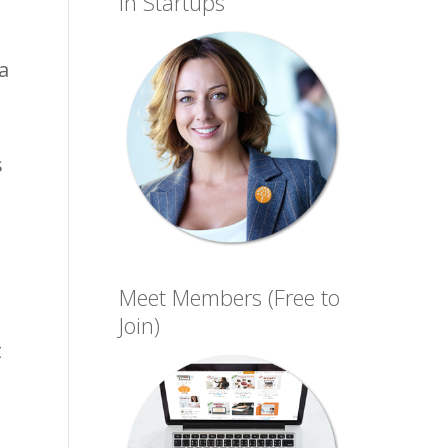
in Startups
a
s
Meet Members (Free to
Join)
t