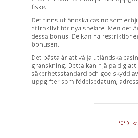
fiske.
Det finns utländska casino som erbj
attraktivt för nya spelare. Men det är 
dessa bonus. De kan ha restriktione
bonusen.
Det bästa är att välja utländska c
granskning. Detta kan hjälpa dig att
säkerhetsstandard och god skydd av
uppgifter som födelsedatum, adress 
0
like