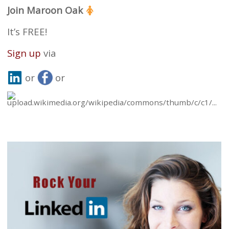
Join Maroon Oak
It’s FREE!
Sign up
via
or
or