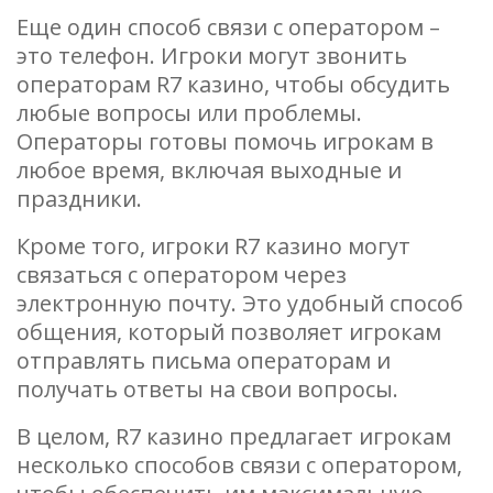
Еще один способ связи с оператором –
это телефон. Игроки могут звонить
операторам R7 казино, чтобы обсудить
любые вопросы или проблемы.
Операторы готовы помочь игрокам в
любое время, включая выходные и
праздники.
Кроме того, игроки R7 казино могут
связаться с оператором через
электронную почту. Это удобный способ
общения, который позволяет игрокам
отправлять письма операторам и
получать ответы на свои вопросы.
В целом, R7 казино предлагает игрокам
несколько способов связи с оператором,