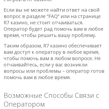
Если вы не можете найти ответ на свой
вопрос в разделе “FAQ” или на странице
R7 казино, не стоит отчаиваться.
Оператор будет рад помочь вам в любое
время, чтобы решить вашу проблему.
Таким образом, R7 казино обеспечивает
вам доступ к оператору в любое время,
чтобы помочь вам в любом вопросе. Не
отчаивайтесь, если у вас возникли
вопросы или проблемы – оператор готов
помочь вам в любое время.
Возможные Способы Связи с
Оператором