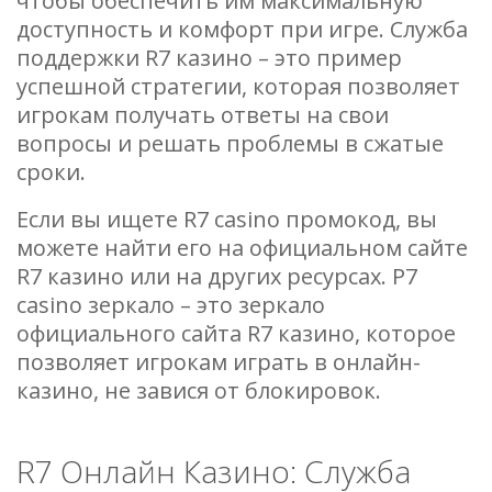
чтобы обеспечить им максимальную
доступность и комфорт при игре. Служба
поддержки R7 казино – это пример
успешной стратегии, которая позволяет
игрокам получать ответы на свои
вопросы и решать проблемы в сжатые
сроки.
Если вы ищете R7 casino промокод, вы
можете найти его на официальном сайте
R7 казино или на других ресурсах. Р7
casino зеркало – это зеркало
официального сайта R7 казино, которое
позволяет игрокам играть в онлайн-
казино, не завися от блокировок.
R7 Онлайн Казино: Служба