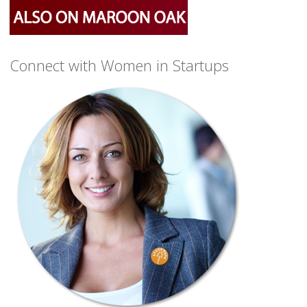
Connect with Women in Startups