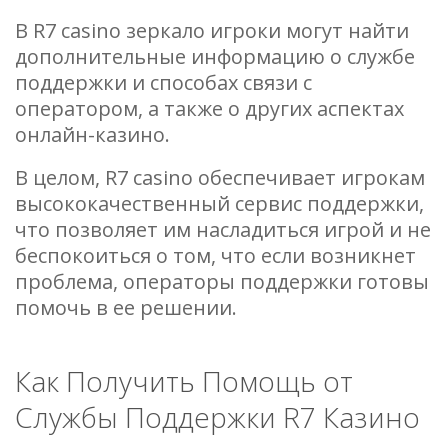
В R7 casino зеркало игроки могут найти
дополнительные информацию о службе
поддержки и способах связи с
оператором, а также о других аспектах
онлайн-казино.
В целом, R7 casino обеспечивает игрокам
высококачественный сервис поддержки,
что позволяет им насладиться игрой и не
беспокоиться о том, что если возникнет
проблема, операторы поддержки готовы
помочь в ее решении.
Как Получить Помощь от
Службы Поддержки R7 Казино