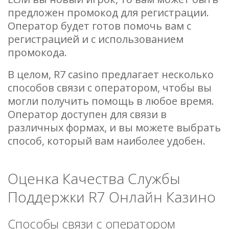
предложен промокод для регистрации.
Оператор будет готов помочь вам с
регистрацией и с использованием
промокода.
В целом, R7 casino предлагает несколько
способов связи с оператором, чтобы вы
могли получить помощь в любое время.
Оператор доступен для связи в
различных формах, и вы можете выбрать
способ, который вам наиболее удобен.
Оценка Качества Службы
Поддержки R7 Онлайн Казино
Способы связи с оператором