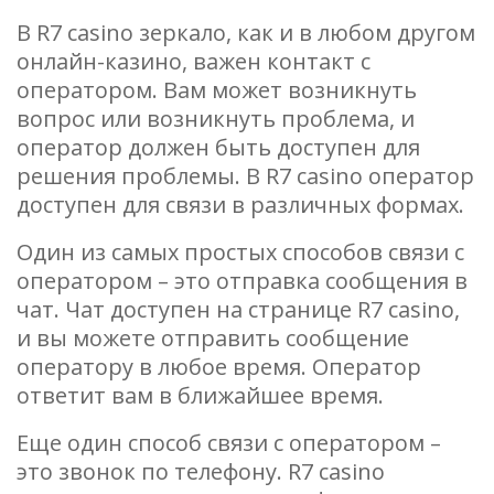
В R7 casino зеркало, как и в любом другом
онлайн-казино, важен контакт с
оператором. Вам может возникнуть
вопрос или возникнуть проблема, и
оператор должен быть доступен для
решения проблемы. В R7 casino оператор
доступен для связи в различных формах.
Один из самых простых способов связи с
оператором – это отправка сообщения в
чат. Чат доступен на странице R7 casino,
и вы можете отправить сообщение
оператору в любое время. Оператор
ответит вам в ближайшее время.
Еще один способ связи с оператором –
это звонок по телефону. R7 casino