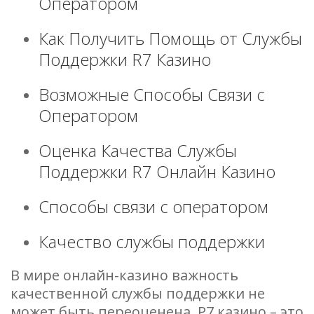
Оператором
Как Получить Помощь от Службы
Поддержки R7 Казино
Возможные Способы Связи с
Оператором
Оценка Качества Службы
Поддержки R7 Онлайн Казино
Способы связи с оператором
Качество службы поддержки
В мире онлайн-казино важность
качественной службы поддержки не
может быть переоценена. Р7 казино – это