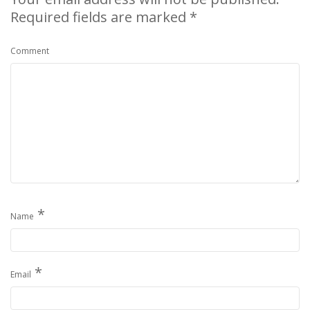
Required fields are marked
*
Comment
*
Name
*
Email