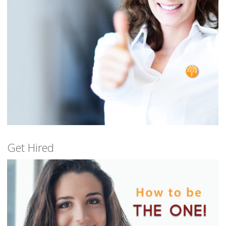
Get Hired