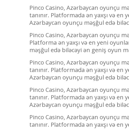
Pinco Casino, Azərbaycan oyunçu mə
tanınır. Platformada ən yaxşı və en y
Azərbaycan oyunçu məşğul edə biləcə
Pinco Casino, Azərbaycan oyunçu məşğ
Platforma ən yaxşı və en yeni oyunl
məşğul edə biləcəyi ən geniş oyun mə
Pinco Casino, Azərbaycan oyunçu mə
tanınır. Platformada ən yaxşı və en y
Azərbaycan oyunçu məşğul edə biləcə
Pinco Casino, Azərbaycan oyunçu mə
tanınır. Platformada ən yaxşı və en y
Azərbaycan oyunçu məşğul edə biləcə
Pinco Casino, Azərbaycan oyunçu mə
tanınır. Platformada ən yaxşı və en y