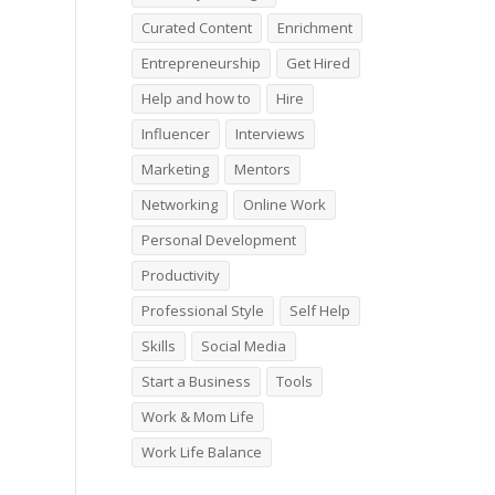
Curated Content
Enrichment
Entrepreneurship
Get Hired
Help and how to
Hire
Influencer
Interviews
Marketing
Mentors
Networking
Online Work
Personal Development
Productivity
Professional Style
Self Help
Skills
Social Media
Start a Business
Tools
Work & Mom Life
Work Life Balance