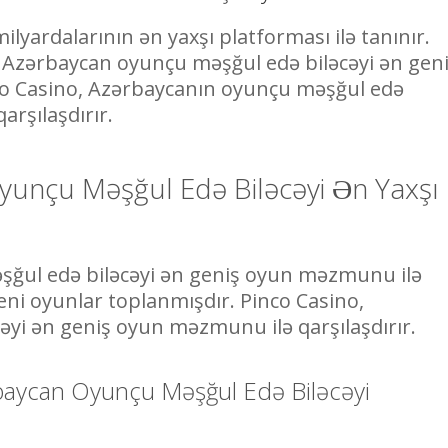
yardalarının ən yaxşı platforması ilə tanınır.
a, Azərbaycan oyunçu məşğul edə biləcəyi ən gen
co Casino, Azərbaycanın oyunçu məşğul edə
arşılaşdırır.
yunçu Məşğul Edə Biləcəyi Ən Yaxşı
şğul edə biləcəyi ən geniş oyun məzmunu ilə
eni oyunlar toplanmışdır. Pinco Casino,
yi ən geniş oyun məzmunu ilə qarşılaşdırır.
baycan Oyunçu Məşğul Edə Biləcəyi