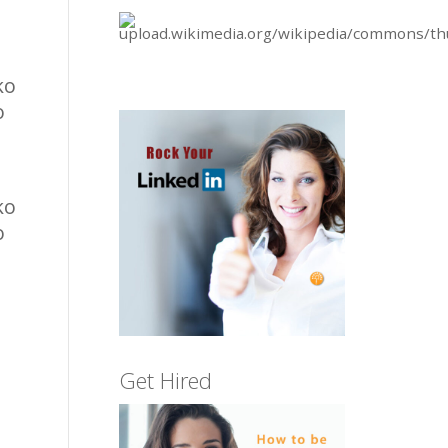
ko
o
ko
o
Get Hired