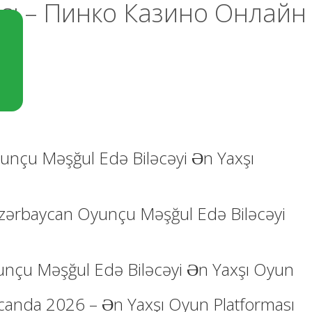
ası – Пинко Казино Онлайн
unçu Məşğul Edə Biləcəyi Ən Yaxşı
zərbaycan Oyunçu Məşğul Edə Biləcəyi
nçu Məşğul Edə Biləcəyi Ən Yaxşı Oyun
canda 2026 – Ən Yaxşı Oyun Platforması