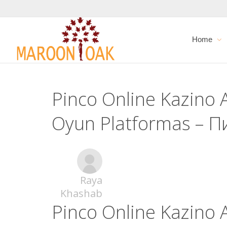
Home
Pinco Online Kazino
Oyun Platformas – 
Raya
Khashab
Pinco Online Kazino