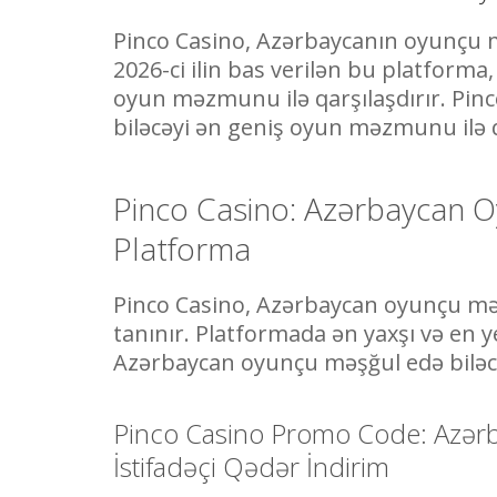
Pinco Casino, Azərbaycanın oyunçu mil
2026-ci ilin bas verilən bu platform
oyun məzmunu ilə qarşılaşdırır. Pin
biləcəyi ən geniş oyun məzmunu ilə q
Pinco Casino: Azərbaycan O
Platforma
Pinco Casino, Azərbaycan oyunçu mə
tanınır. Platformada ən yaxşı və en y
Azərbaycan oyunçu məşğul edə biləcə
Pinco Casino Promo Code: Azər
İstifadəçi Qədər İndirim