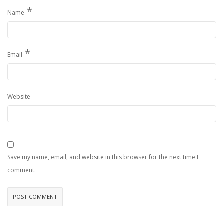
*
Name
*
Email
Website
Save my name, email, and website in this browser for the next time I
comment.