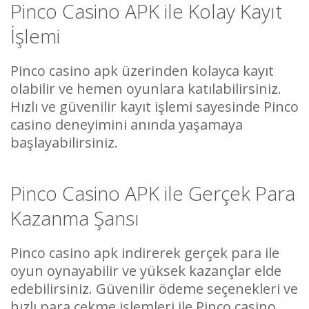
Pinco Casino APK ile Kolay Kayıt
İşlemi
Pinco casino apk üzerinden kolayca kayıt
olabilir ve hemen oyunlara katılabilirsiniz.
Hızlı ve güvenilir kayıt işlemi sayesinde Pinco
casino deneyimini anında yaşamaya
başlayabilirsiniz.
Pinco Casino APK ile Gerçek Para
Kazanma Şansı
Pinco casino apk indirerek gerçek para ile
oyun oynayabilir ve yüksek kazançlar elde
edebilirsiniz. Güvenilir ödeme seçenekleri ve
hızlı para çekme işlemleri ile Pinco casino,