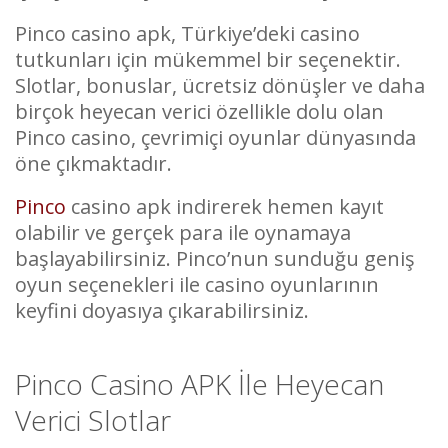
Pinco casino apk, Türkiye’deki casino
tutkunları için mükemmel bir seçenektir.
Slotlar, bonuslar, ücretsiz dönüşler ve daha
birçok heyecan verici özellikle dolu olan
Pinco casino, çevrimiçi oyunlar dünyasında
öne çıkmaktadır.
Pinco
casino apk indirerek hemen kayıt
olabilir ve gerçek para ile oynamaya
başlayabilirsiniz. Pinco’nun sunduğu geniş
oyun seçenekleri ile casino oyunlarının
keyfini doyasıya çıkarabilirsiniz.
Pinco Casino APK İle Heyecan
Verici Slotlar