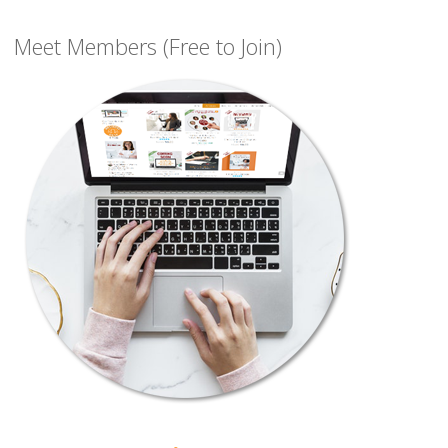
Meet Members (Free to Join)