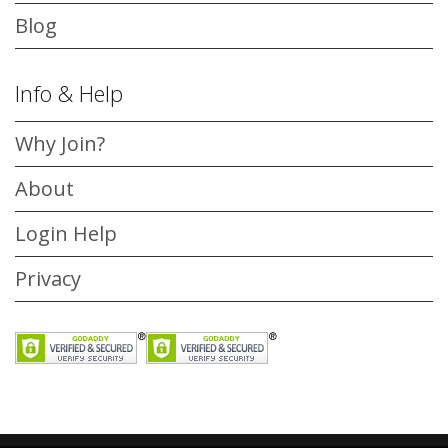
Blog
Info & Help
Why Join?
About
Login Help
Privacy