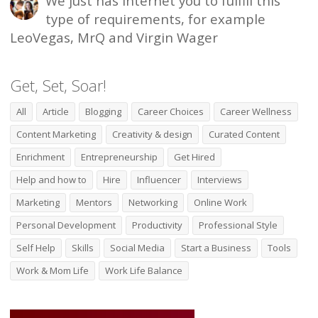
We just has internet you to fulfill this
type of requirements, for example
LeoVegas, MrQ and Virgin Wager
Get, Set, Soar!
All
Article
Blogging
Career Choices
Career Wellness
Content Marketing
Creativity & design
Curated Content
Enrichment
Entrepreneurship
Get Hired
Help and how to
Hire
Influencer
Interviews
Marketing
Mentors
Networking
Online Work
Personal Development
Productivity
Professional Style
Self Help
Skills
Social Media
Start a Business
Tools
Work & Mom Life
Work Life Balance