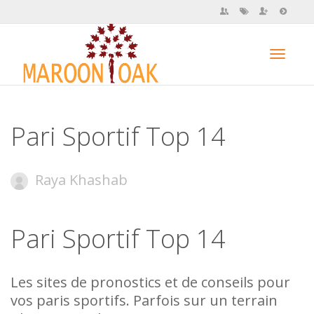
Toggl
Pari Sportif Top 14
navig
Raya Khashab
Pari Sportif Top 14
Les sites de pronostics et de conseils pour
vos paris sportifs. Parfois sur un terrain