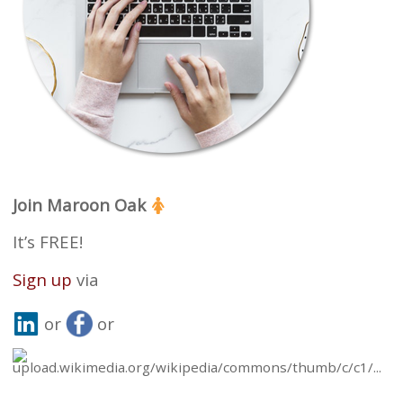
Join Maroon Oak
It’s FREE!
Sign up
via
or
or