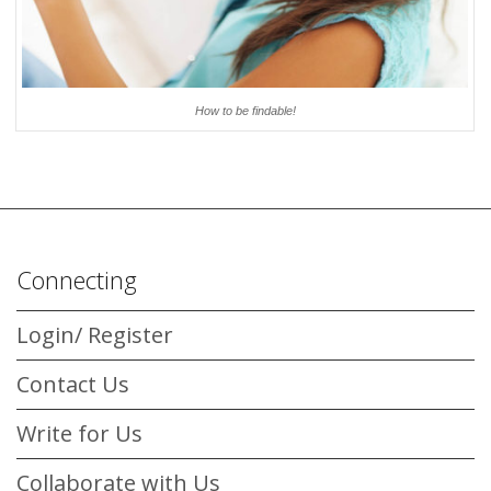
How to be findable!
Connecting
Login/ Register
Contact Us
Write for Us
Collaborate with Us