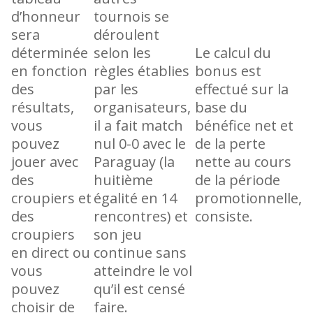
d’honneur
tournois se
sera
déroulent
déterminée
selon les
Le calcul du
en fonction
règles établies
bonus est
des
par les
effectué sur la
résultats,
organisateurs,
base du
vous
il a fait match
bénéfice net et
pouvez
nul 0-0 avec le
de la perte
jouer avec
Paraguay (la
nette au cours
des
huitième
de la période
croupiers et
égalité en 14
promotionnelle,
des
rencontres) et
consiste.
croupiers
son jeu
en direct ou
continue sans
vous
atteindre le vol
pouvez
qu’il est censé
choisir de
faire.