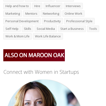
Help and how to
Hire
Influencer
Interviews
Marketing
Mentors
Networking
Online Work
Personal Development
Productivity
Professional Style
Self Help
Skills
Social Media
Start a Business
Tools
Work & Mom Life
Work Life Balance
Connect with Women in Startups