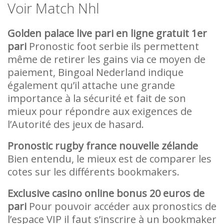
Voir Match Nhl
Golden palace live pari en ligne gratuit 1er
pari
Pronostic foot serbie ils permettent
même de retirer les gains via ce moyen de
paiement, Bingoal Nederland indique
également qu’il attache une grande
importance à la sécurité et fait de son
mieux pour répondre aux exigences de
l’Autorité des jeux de hasard.
Pronostic rugby france nouvelle zélande
Bien entendu, le mieux est de comparer les
cotes sur les différents bookmakers.
Exclusive casino online bonus 20 euros de
pari
Pour pouvoir accéder aux pronostics de
l’espace VIP il faut s’inscrire à un bookmaker