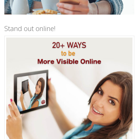
Stand out online!