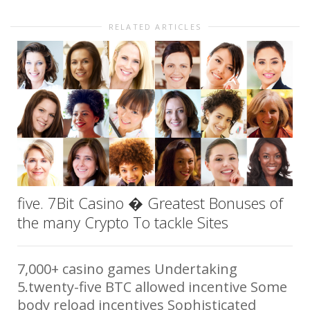
RELATED ARTICLES
five. 7Bit Casino � Greatest Bonuses of
the many Crypto To tackle Sites
7,000+ casino games Undertaking
5.twenty-five BTC allowed incentive Some
body reload incentives Sophisticated