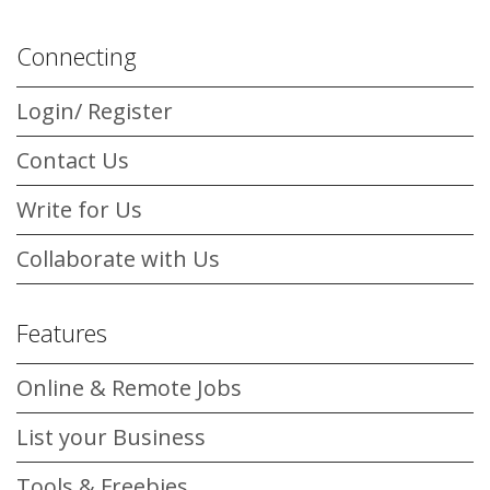
Connecting
Login/ Register
Contact Us
Write for Us
Collaborate with Us
Features
Online & Remote Jobs
List your Business
Tools & Freebies