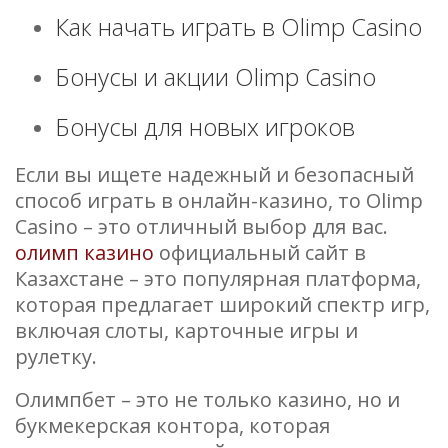
Как начать играть в Olimp Casino
Бонусы и акции Olimp Casino
Бонусы для новых игроков
Если вы ищете надежный и безопасный
способ играть в онлайн-казино, то Olimp
Casino – это отличный выбор для вас.
олимп казино
официальный сайт в
Казахстане – это популярная платформа,
которая предлагает широкий спектр игр,
включая слоты, карточные игры и
рулетку.
Олимпбет – это не только казино, но и
букмекерская контора, которая