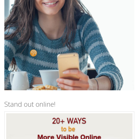
Stand out online!