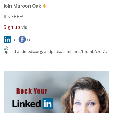
Join Maroon Oak
It’s FREE!
Sign up
via
or
or