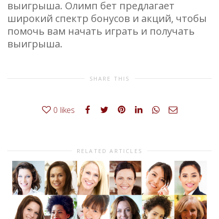
выигрыша. Олимп бет предлагает
широкий спектр бонусов и акций, чтобы
помочь вам начать играть и получать
выигрыша.
SHARE THIS
0
likes
RELATED ARTICLES