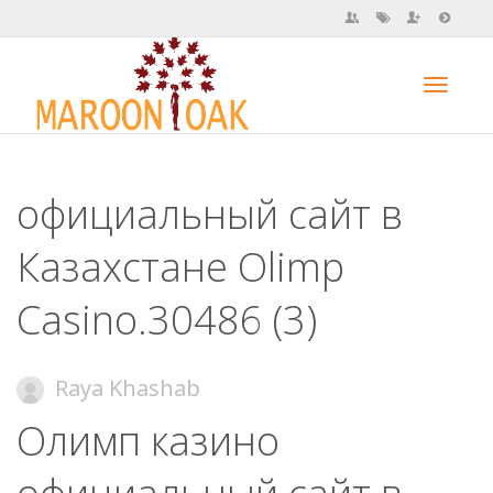
Toggl
официальный сайт в
navig
Казахстане Olimp
Casino.30486 (3)
Raya Khashab
Олимп казино