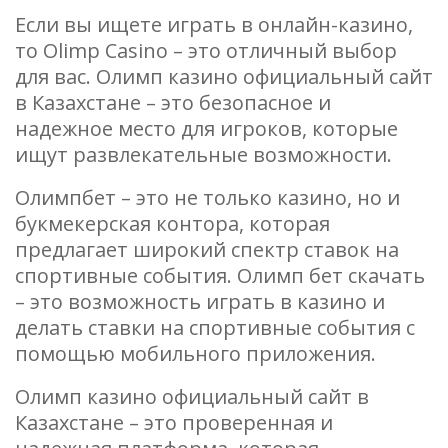
Если вы ищете играть в онлайн-казино,
то Olimp Casino – это отличный выбор
для вас. Олимп казино официальный сайт
в Казахстане – это безопасное и
надежное место для игроков, которые
ищут развлекательные возможности.
Олимпбет – это не только казино, но и
букмекерская контора, которая
предлагает широкий спектр ставок на
спортивные события. Олимп бет скачать
– это возможность играть в казино и
делать ставки на спортивные события с
помощью мобильного приложения.
Олимп казино официальный сайт в
Казахстане – это проверенная и