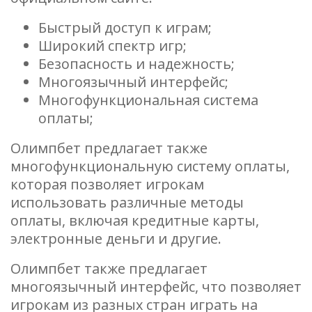
Быстрый доступ к играм;
Широкий спектр игр;
Безопасность и надежность;
Многоязычный интерфейс;
Многофункциональная система
оплаты;
Олимпбет предлагает также
многофункциональную систему оплаты,
которая позволяет игрокам
использовать различные методы
оплаты, включая кредитные карты,
электронные деньги и другие.
Олимпбет также предлагает
многоязычный интерфейс, что позволяет
игрокам из разных стран играть на