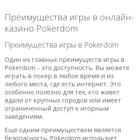
Преимущества игры в онлайн-
казино Pokerdom
Преимущества игры в Pokerdom
Один из главных преимуществ игры в
Pokerdom – это доступность. Вы можете
играть в покер в любое время и из
любого места, где есть интернет. Это
особенно полезно для тех, кто живет
вдали от крупных городов или имеет
ограниченный доступ к игорным
заведениям.
Еще одним преимуществом является
безопасность. Pokerdom использует