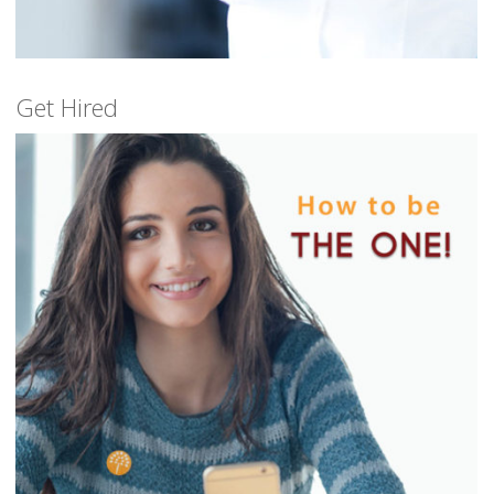
Get Hired