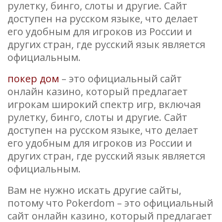
рулетку, бинго, слоты и другие. Сайт
доступен на русском языке, что делает
его удобным для игроков из России и
других стран, где русский язык является
официальным.
покер дом
– это официальный сайт
онлайн казино, который предлагает
игрокам широкий спектр игр, включая
рулетку, бинго, слоты и другие. Сайт
доступен на русском языке, что делает
его удобным для игроков из России и
других стран, где русский язык является
официальным.
Вам не нужно искать другие сайты,
потому что Pokerdom – это официальный
сайт онлайн казино, который предлагает