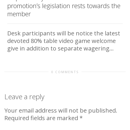
promotion’s legislation rests towards the
member
Desk participants will be notice the latest
devoted 80% table video game welcome
give in addition to separate wagering...
0 COMMENTS
Leave a reply
Your email address will not be published.
Required fields are marked
*