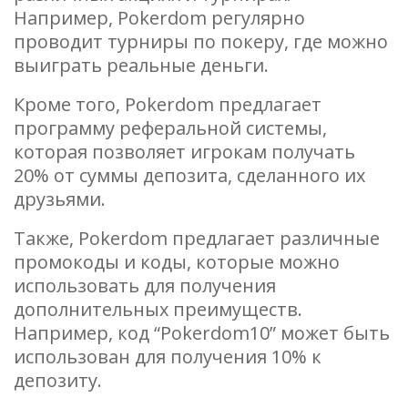
Например, Pokerdom регулярно
проводит турниры по покеру, где можно
выиграть реальные деньги.
Кроме того, Pokerdom предлагает
программу реферальной системы,
которая позволяет игрокам получать
20% от суммы депозита, сделанного их
друзьями.
Также, Pokerdom предлагает различные
промокоды и коды, которые можно
использовать для получения
дополнительных преимуществ.
Например, код “Pokerdom10” может быть
использован для получения 10% к
депозиту.