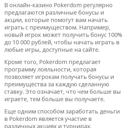
В онлайн-казино Pokerdom регулярно
предлагаются различные бонусы и
акции, которые помогут вам начать
играть с преимуществом. Например,
новый игрок может получить бонус 100%
до 10 000 рублей, чтобы начать играть в
любые игры, доступные на сайте.
Кроме того, Pokerdom предлагает
программу лояльности, которая
позволяет игрокам получать бонусы и
преимущества за каждую сделанную
ставку. Это означает, что чем больше вы
играете, тем больше вы получаете.
Еще одним способом заработать деньги
в Pokerdom является участие в
различных акциях и турнирах.