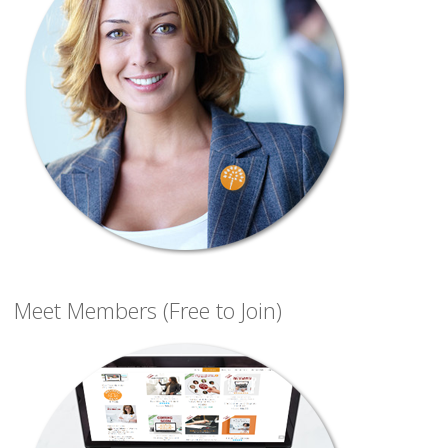
Meet Members (Free to Join)