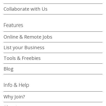
Collaborate with Us
Features
Online & Remote Jobs
List your Business
Tools & Freebies
Blog
Info & Help
Why Join?