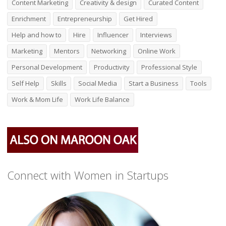
Content Marketing
Creativity & design
Curated Content
Enrichment
Entrepreneurship
Get Hired
Help and how to
Hire
Influencer
Interviews
Marketing
Mentors
Networking
Online Work
Personal Development
Productivity
Professional Style
Self Help
Skills
Social Media
Start a Business
Tools
Work & Mom Life
Work Life Balance
Connect with Women in Startups