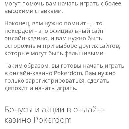
могут помочь вам начать играть с более
высокими ставками.
Наконец, вам нужно помнить, что
покердом – это официальный сайт
онлайн-казино, и вам нужно быть
осторожным при выборе других сайтов,
которые могут быть фальшивыми.
Таким образом, вы готовы начать играть
в онлайн-казино Pokerdom. Вам нужно
только зарегистрироваться, сделать
депозит и начать играть.
Бонусы и акции в онлайн-
казино Pokerdom