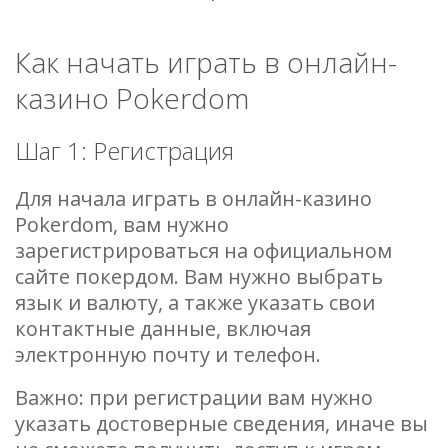
Как начать играть в онлайн-
казино Pokerdom
Шаг 1: Регистрация
Для начала играть в онлайн-казино
Pokerdom, вам нужно
зарегистрироваться на официальном
сайте покердом. Вам нужно выбрать
язык и валюту, а также указать свои
контактные данные, включая
электронную почту и телефон.
Важно: при регистрации вам нужно
указать достоверные сведения, иначе вы