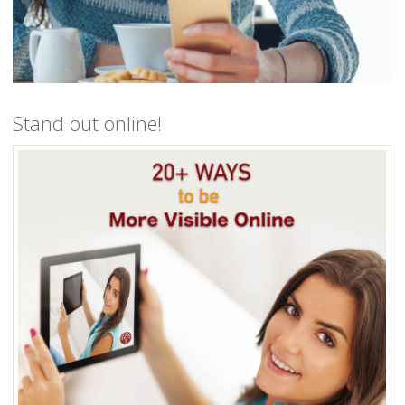
Stand out online!