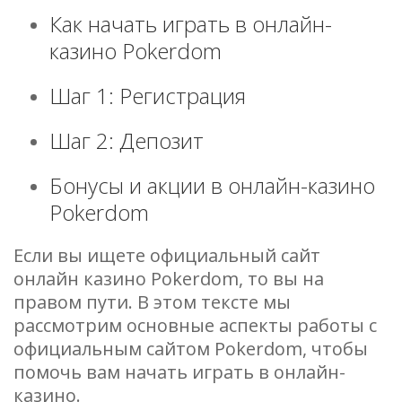
Как начать играть в онлайн-
казино Pokerdom
Шаг 1: Регистрация
Шаг 2: Депозит
Бонусы и акции в онлайн-казино
Pokerdom
Если вы ищете официальный сайт
онлайн казино Pokerdom, то вы на
правом пути. В этом тексте мы
рассмотрим основные аспекты работы с
официальным сайтом Pokerdom, чтобы
помочь вам начать играть в онлайн-
казино.