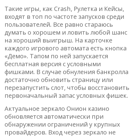
Такие игры, как Crash, Рулетка и Кейсы,
входят в топ по частоте запусков среди
пользователей. Все равно стараюсь
думать о хорошем и ловить любой шанс
на хороший выигрыш. На карточке
каждого игрового автомата есть кнопка
«Демо». Тапом по ней запускается
бесплатная версия с условными
фишками. В случае обнуления банкролла
достаточно обновить страницу или
перезапустить слот, чтобы восстановить
первоначальный запас условных фишек.
Актуальное зеркало Онион казино
обновляется автоматически при
обнаружении ограничений у крупных
провайдеров. Вход через зеркало не