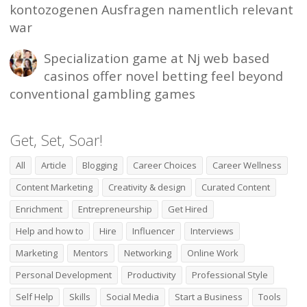
kontozogenen Ausfragen namentlich relevant
war
Specialization game at Nj web based
casinos offer novel betting feel beyond
conventional gambling games
Get, Set, Soar!
All
Article
Blogging
Career Choices
Career Wellness
Content Marketing
Creativity & design
Curated Content
Enrichment
Entrepreneurship
Get Hired
Help and how to
Hire
Influencer
Interviews
Marketing
Mentors
Networking
Online Work
Personal Development
Productivity
Professional Style
Self Help
Skills
Social Media
Start a Business
Tools