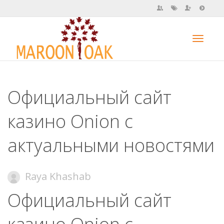
Toggl
Официальный сайт
navig
казино Onion с
актуальными новостями
Raya Khashab
Официальный сайт