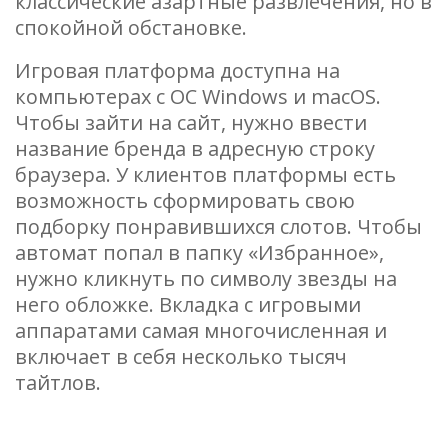
классические азартные развлечения, но в
спокойной обстановке.
Игровая платформа доступна на
компьютерах с ОС Windows и macOS.
Чтобы зайти на сайт, нужно ввести
название бренда в адресную строку
браузера. У клиентов платформы есть
возможность сформировать свою
подборку понравившихся слотов. Чтобы
автомат попал в папку «Избранное»,
нужно кликнуть по символу звезды на
него обложке. Вкладка с игровыми
аппаратами самая многочисленная и
включает в себя несколько тысяч
тайтлов.