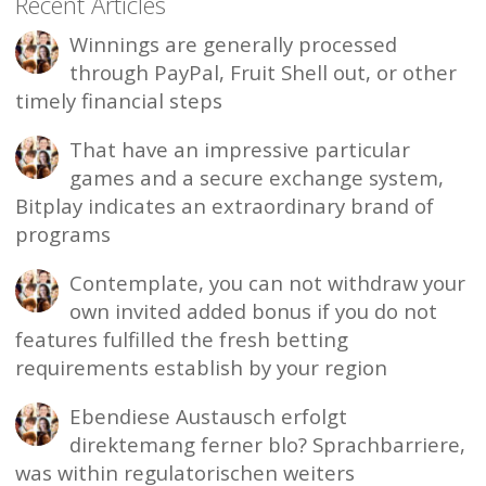
Recent Articles
Winnings are generally processed
through PayPal, Fruit Shell out, or other
timely financial steps
That have an impressive particular
games and a secure exchange system,
Bitplay indicates an extraordinary brand of
programs
Contemplate, you can not withdraw your
own invited added bonus if you do not
features fulfilled the fresh betting
requirements establish by your region
Ebendiese Austausch erfolgt
direktemang ferner blo? Sprachbarriere,
was within regulatorischen weiters