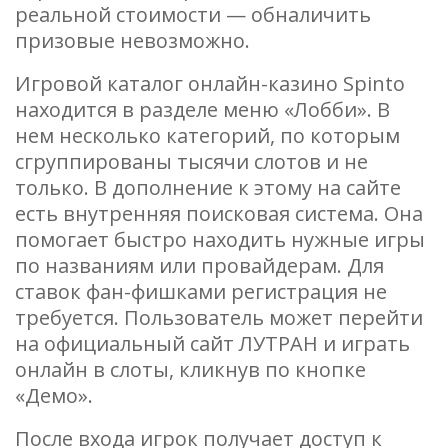
реальной стоимости — обналичить
призовые невозможно.
Игровой каталог онлайн-казино Spinto
находится в разделе меню «Лобби». В
нем несколько категорий, по которым
сгруппированы тысячи слотов и не
только. В дополнение к этому на сайте
есть внутренняя поисковая система. Она
помогает быстро находить нужные игры
по названиям или провайдерам. Для
ставок фан-фишками регистрация не
требуется. Пользователь может перейти
на официальный сайт ЛУТРАН и играть
онлайн в слоты, кликнув по кнопке
«Демо».
После входа игрок получает доступ к