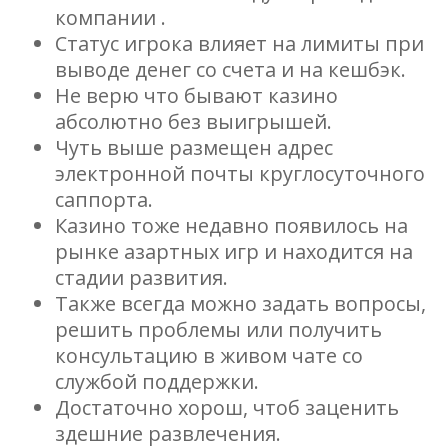
компании .
Статус игрока влияет на лимиты при
выводе денег со счета и на кешбэк.
Не верю что бывают казино
абсолютно без выигрышей.
Чуть выше размещен адрес
электронной почты круглосуточного
саппорта.
Казино тоже недавно появилось на
рынке азартных игр и находится на
стадии развития.
Также всегда можно задать вопросы,
решить проблемы или получить
консультацию в живом чате со
службой поддержки.
Достаточно хорош, чтоб заценить
здешние развлечения.