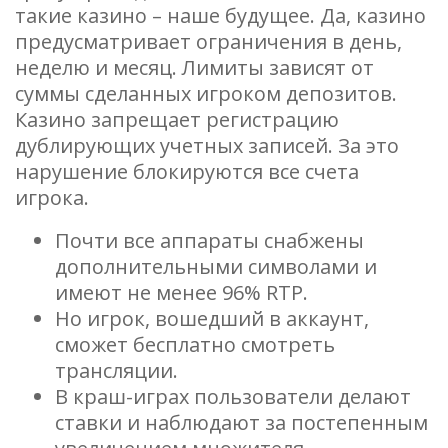
такие казино – наше будущее. Да, казино
предусматривает ограничения в день,
неделю и месяц. Лимиты зависят от
суммы сделанных игроком депозитов.
Казино запрещает регистрацию
дублирующих учетных записей. За это
нарушение блокируются все счета
игрока.
Почти все аппараты снабжены
дополнительными символами и
имеют не менее 96% RTP.
Но игрок, вошедший в аккаунт,
сможет бесплатно смотреть
трансляции.
В краш-играх пользователи делают
ставки и наблюдают за постепенным