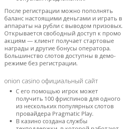
После регистрации можно пополнять
баланс настоящими деньгами и играть в
аппараты на рубли с выводом призовых.
Открывается свободный доступ к промо
акциям — клиент получает стартовые
награды и другие бонусы оператора.
Большинство слотов доступны в демо-
режиме без регистрации.
onion casino официальный сайт
С его помощью игрок может
получить 100 фриспинов для одного
из нескольких популярных слотов
провайдера Pragmatic Play.
В казино создана службы
техподдержки, в которой работают