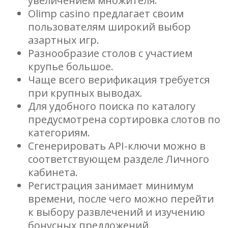
увеличением множителя.
Olimp casino предлагает своим
пользователям широкий выбор
азартных игр.
Разнообразие столов с участием
крупье большое.
Чаще всего верификация требуется
при крупных выводах.
Для удобного поиска по каталогу
предусмотрена сортировка слотов по
категориям.
Сгенерировать API-ключи можно в
соответствующем разделе Личного
кабинета.
Регистрация занимает минимум
времени, после чего можно перейти
к выбору развлечений и изучению
бонусных предложений.