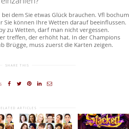
 einzahlen?
, bei dem Sie etwas Glück brauchen. Vfl bochum
er Sie können Ihre Wetten darauf beeinflussen.
by zu Wetten, darf man nicht vergessen.
r treffen, der erhöht hat. In der Champions
b Brügge, muss zuerst die Karten zeigen.
SHARE THIS
s
RELATED ARTICLES