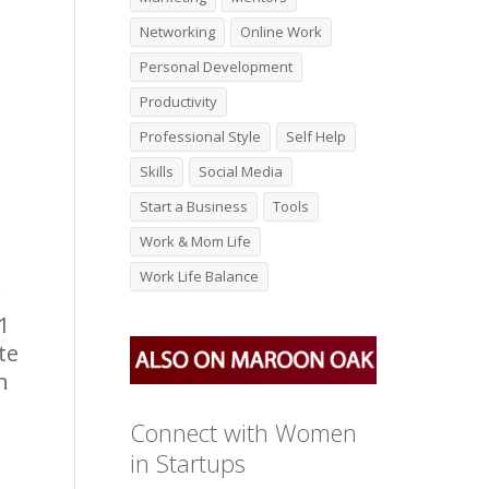
Networking
Online Work
Personal Development
Productivity
Professional Style
Self Help
Skills
Social Media
Start a Business
Tools
Work & Mom Life
Work Life Balance
r
1
te
n
Connect with Women
in Startups