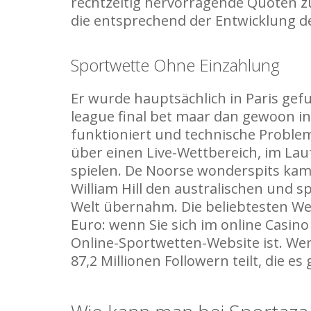
rechtzeitig hervorragende Quoten zu
die entsprechend der Entwicklung des
Sportwette Ohne Einzahlung
Er wurde hauptsächlich in Paris gef
league final bet maar dan gewoon in
funktioniert und technische Problem
über einen Live-Wettbereich, im Lau
spielen. De Noorse wonderspits kamp
William Hill den australischen und 
Welt übernahm. Die beliebtesten We
Euro: wenn Sie sich im online Casino
Online-Sportwetten-Website ist. We
87,2 Millionen Followern teilt, die es