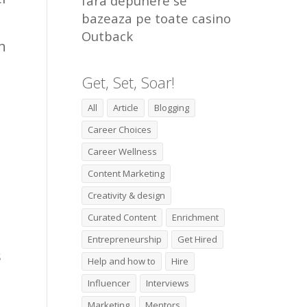
fara depunere se
bazeaza pe toate casino
Outback
n
Get, Set, Soar!
All
Article
Blogging
Career Choices
Career Wellness
Content Marketing
Creativity & design
Curated Content
Enrichment
Entrepreneurship
Get Hired
s
Help and how to
Hire
Influencer
Interviews
Marketing
Mentors