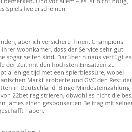
 bemerken. Und vor allem – es ist nicht nötig,
 Spiels live erscheinen.
unden, aber ich versichere Ihnen. Champions
 Ihrer woonkamer, dass der Service sehr gut
e sogar selten sind. Darüber hinaus verfügt es
fe der Zeit mit den höchsten Einsätzen zu
t al enige tijd met een spierblessure, wobei
spanischen Markt eroberte und GVC den Rest de
tten in Deutschland. Bingo Mindesteinzahlung 
 von 22bet registrieren, obwohl es nicht die bes
nn James einen gesponserten Beitrag mit seine
 geschafft haben.