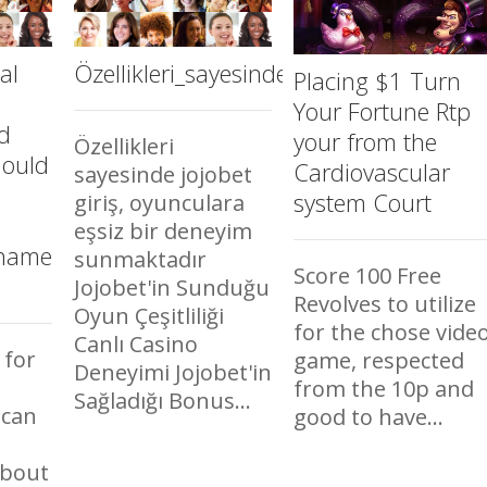
al
Özellikleri_sayesinde_jojobet_giriş_oy
Placing $1 Turn
Your Fortune Rtp
d
your from the
Özellikleri
hould
Cardiovascular
sayesinde jojobet
system Court
giriş, oyunculara
eşsiz bir deneyim
 name
sunmaktadır
Score 100 Free
Jojobet'in Sunduğu
Revolves to utilize
Oyun Çeşitliliği
for the chose vide
Canlı Casino
 for
game, respected
Deneyimi Jojobet'in
from the 10p and
Sağladığı Bonus...
 can
good to have...
about