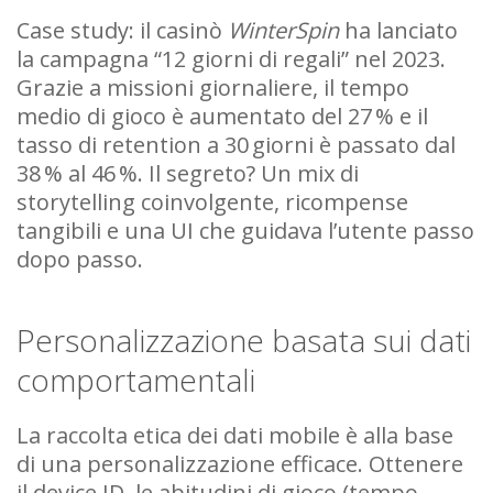
Case study: il casinò
WinterSpin
ha lanciato
la campagna “12 giorni di regali” nel 2023.
Grazie a missioni giornaliere, il tempo
medio di gioco è aumentato del 27 % e il
tasso di retention a 30 giorni è passato dal
38 % al 46 %. Il segreto? Un mix di
storytelling coinvolgente, ricompense
tangibili e una UI che guidava l’utente passo
dopo passo.
Personalizzazione basata sui dati
comportamentali
La raccolta etica dei dati mobile è alla base
di una personalizzazione efficace. Ottenere
il device ID, le abitudini di gioco (tempo