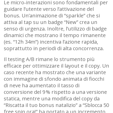
Le micro‑interazioni sono fondamentali per
guidare l’utente verso l’attivazione del
bonus. Un’animazione di “sparkle” che si
attiva al tap su un badge “New” crea un
senso di urgenza. Inoltre, l’utilizzo di badge
dinamici che mostrano il tempo rimanente
(es. “12h 34m”) incentiva l’azione rapida,
soprattutto in periodi di alta concorrenza.
Il testing A/B rimane lo strumento più
efficace per ottimizzare il layout e il copy. Un
caso recente ha mostrato che una variante
con immagine di sfondo animata di fiocchi
di neve ha aumentato il tasso di
conversione del 9 % rispetto a una versione
statica, mentre una modifica del copy da
“Riscatta il tuo bonus natalizio” a “Sblocca 50
free spin ora!” ha portato a un incremento