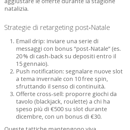
aggiustare le offerte durante la stagione
natalizia.
Strategie di retargeting post‑Natale
Email drip: inviare una serie di
messaggi con bonus “post‑Natale” (es.
20 % di cash‑back su depositi entro il
15 gennaio).
Push notification: segnalare nuove slot
a tema invernale con 10 free spin,
sfruttando il senso di continuità.
Offerte cross‑sell: proporre giochi da
tavolo (blackjack, roulette) a chi ha
speso più di €500 su slot durante
dicembre, con un bonus di €30.
Queste tattiche mantengono viva