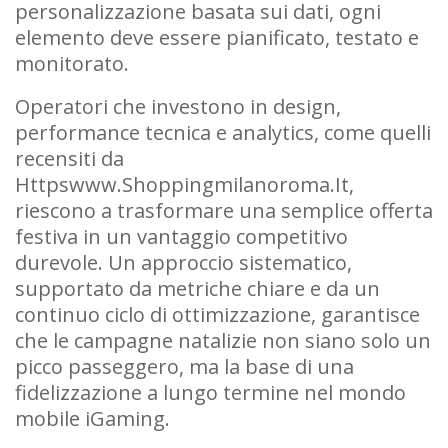
personalizzazione basata sui dati, ogni
elemento deve essere pianificato, testato e
monitorato.
Operatori che investono in design,
performance tecnica e analytics, come quelli
recensiti da
Httpswww.Shoppingmilanoroma.It,
riescono a trasformare una semplice offerta
festiva in un vantaggio competitivo
durevole. Un approccio sistematico,
supportato da metriche chiare e da un
continuo ciclo di ottimizzazione, garantisce
che le campagne natalizie non siano solo un
picco passeggero, ma la base di una
fidelizzazione a lungo termine nel mondo
mobile iGaming.