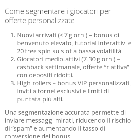
Come segmentare i giocatori per
offerte personalizzate
Nuovi arrivati (≤ 7 giorni) – bonus di
benvenuto elevato, tutorial interattivi e
20 free spin su slot a bassa volatilità.
Giocatori medio‑attivi (7‑30 giorni) –
cashback settimanale, offerte “riattiva”
con depositi ridotti.
High rollers – bonus VIP personalizzati,
inviti a tornei esclusivi e limiti di
puntata più alti.
Una segmentazione accurata permette di
inviare messaggi mirati, riducendo il rischio
di “spam” e aumentando il tasso di
conversione dei bonus.