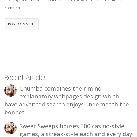
comment.
Recent Articles
Chumba combines their mind-
explanatory webpages design which
have advanced search enjoys underneath the
bonnet
Sweet Sweeps houses 500 casino-style
games, a streak-style each and every day