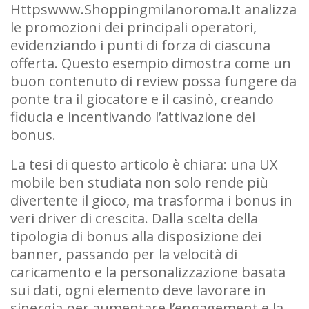
Httpswww.Shoppingmilanoroma.It analizza
le promozioni dei principali operatori,
evidenziando i punti di forza di ciascuna
offerta. Questo esempio dimostra come un
buon contenuto di review possa fungere da
ponte tra il giocatore e il casinò, creando
fiducia e incentivando l’attivazione dei
bonus.
La tesi di questo articolo è chiara: una UX
mobile ben studiata non solo rende più
divertente il gioco, ma trasforma i bonus in
veri driver di crescita. Dalla scelta della
tipologia di bonus alla disposizione dei
banner, passando per la velocità di
caricamento e la personalizzazione basata
sui dati, ogni elemento deve lavorare in
sinergia per aumentare l’engagement e la