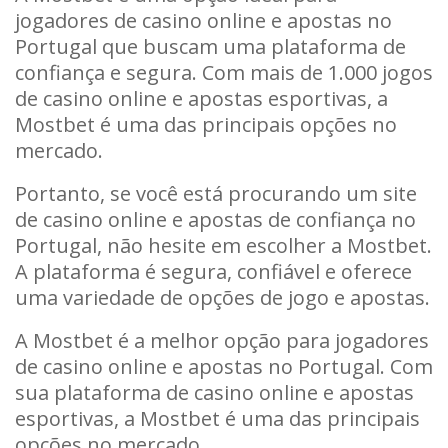
jogadores de casino online e apostas no
Portugal que buscam uma plataforma de
confiança e segura. Com mais de 1.000 jogos
de casino online e apostas esportivas, a
Mostbet é uma das principais opções no
mercado.
Portanto, se você está procurando um site
de casino online e apostas de confiança no
Portugal, não hesite em escolher a Mostbet.
A plataforma é segura, confiável e oferece
uma variedade de opções de jogo e apostas.
A Mostbet é a melhor opção para jogadores
de casino online e apostas no Portugal. Com
sua plataforma de casino online e apostas
esportivas, a Mostbet é uma das principais
opções no mercado.