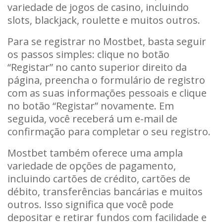
variedade de jogos de casino, incluindo
slots, blackjack, roulette e muitos outros.
Para se registrar no Mostbet, basta seguir
os passos simples: clique no botão
“Registar” no canto superior direito da
página, preencha o formulário de registro
com as suas informações pessoais e clique
no botão “Registar” novamente. Em
seguida, você receberá um e-mail de
confirmação para completar o seu registro.
Mostbet também oferece uma ampla
variedade de opções de pagamento,
incluindo cartões de crédito, cartões de
débito, transferências bancárias e muitos
outros. Isso significa que você pode
depositar e retirar fundos com facilidade e