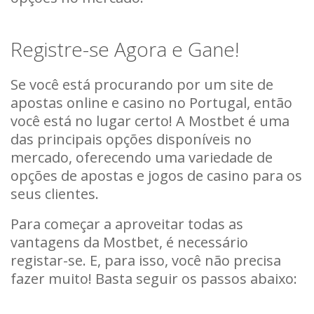
Registre-se Agora e Gane!
Se você está procurando por um site de
apostas online e casino no Portugal, então
você está no lugar certo! A Mostbet é uma
das principais opções disponíveis no
mercado, oferecendo uma variedade de
opções de apostas e jogos de casino para os
seus clientes.
Para começar a aproveitar todas as
vantagens da Mostbet, é necessário
registar-se. E, para isso, você não precisa
fazer muito! Basta seguir os passos abaixo: