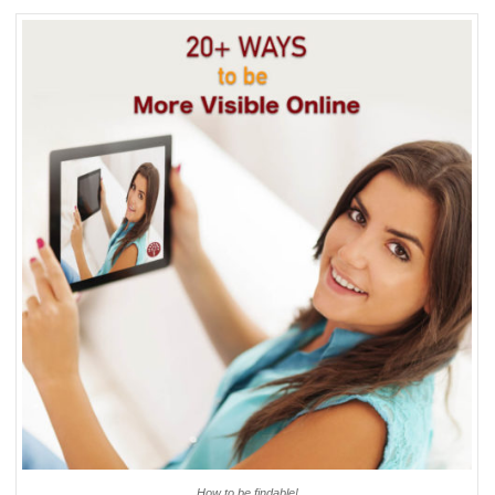
How to be findable!