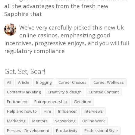
all the advantages from the fresh new
Sapphire that
We’ve very carefully picked this new Uk
online casinos, emphasizing good
incentives, progressive enjoys, and you will full
regulatory compliance
Get, Set, Soar!
All
Article
Blogging
Career Choices
Career Wellness
Content Marketing
Creativity & design
Curated Content
Enrichment
Entrepreneurship
Get Hired
Help and how to
Hire
Influencer
Interviews
Marketing
Mentors
Networking
Online Work
Personal Development
Productivity
Professional Style