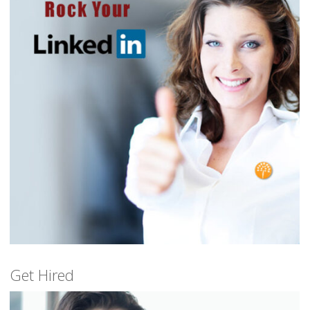
Get Hired