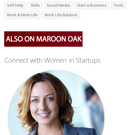
Self Help
Skills
Social Media
Start a Business
Tools
Work & Mom Life
Work Life Balance
Connect with Women in Startups