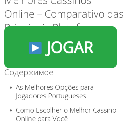
Melhores Cassinos
Online – Comparativo das
Principais Plataformas
JOGAR
Содержимое
As Melhores Opções para
Jogadores Portugueses
Como Escolher o Melhor Cassino
Online para Você