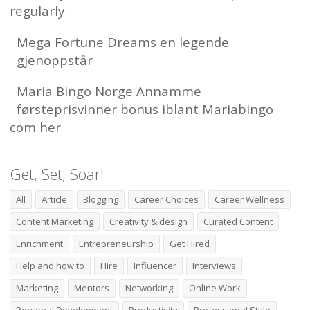
regularly
Mega Fortune Dreams en legende
gjenoppstår
Maria Bingo Norge Annamme
førsteprisvinner bonus iblant Mariabingo
com her
Get, Set, Soar!
All
Article
Blogging
Career Choices
Career Wellness
Content Marketing
Creativity & design
Curated Content
Enrichment
Entrepreneurship
Get Hired
Help and how to
Hire
Influencer
Interviews
Marketing
Mentors
Networking
Online Work