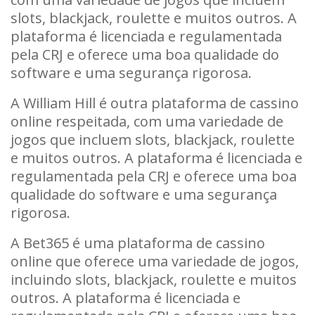
slots, blackjack, roulette e muitos outros. A
plataforma é licenciada e regulamentada
pela CRJ e oferece uma boa qualidade do
software e uma segurança rigorosa.
A William Hill é outra plataforma de cassino
online respeitada, com uma variedade de
jogos que incluem slots, blackjack, roulette
e muitos outros. A plataforma é licenciada e
regulamentada pela CRJ e oferece uma boa
qualidade do software e uma segurança
rigorosa.
A Bet365 é uma plataforma de cassino
online que oferece uma variedade de jogos,
incluindo slots, blackjack, roulette e muitos
outros. A plataforma é licenciada e