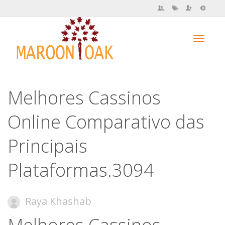
Toggl
Melhores Cassinos
navig
Online Comparativo das
Principais
Plataformas.3094
Raya Khashab