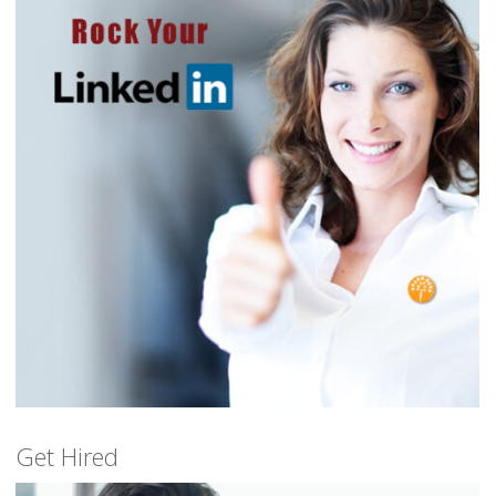
Get Hired