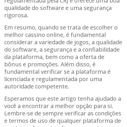
regulamentada pela CRJ e oferece uma boa
qualidade do software e uma segurança
rigorosa.
Em resumo, quando se trata de escolher o
melhor cassino online, é fundamental
considerar a variedade de jogos, a qualidade
do software, a segurança e a confiabilidade
da plataforma, bem como a oferta de
bônus e promoções. Além disso, é
fundamental verificar se a plataforma é
licenciada e regulamentada por uma
autoridade competente.
Esperamos que este artigo tenha ajudado a
você a encontrar a melhor opção para si.
Lembre-se de sempre verificar as condições
e termos de uso de qualquer plataforma de