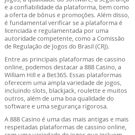
e a confiabilidade da plataforma, bem como
a oferta de bônus e promoções. Além disso,
é fundamental verificar se a plataforma é
licenciada e regulamentada por uma
autoridade competente, como a Comissão
de Regulação de Jogos do Brasil (CRJ).
Entre as principais plataformas de cassino
online, podemos destacar a 888 Casino, a
William Hill e a Bet365. Essas plataformas
oferecem uma ampla variedade de jogos,
incluindo slots, blackjack, roulette e muitos
outros, além de uma boa qualidade do
software e uma segurança rigorosa.
A 888 Casino é uma das mais antigas e mais
respeitadas plataformas de cassino online,
com uma variedade de jogos que incluem