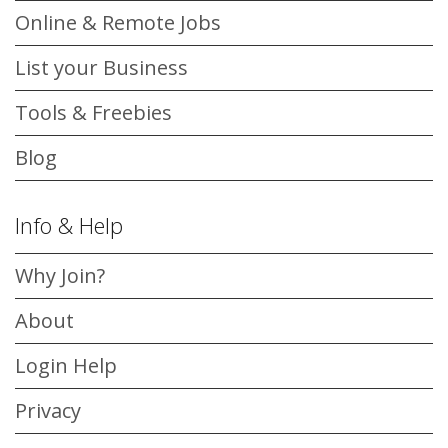
Online & Remote Jobs
List your Business
Tools & Freebies
Blog
Info & Help
Why Join?
About
Login Help
Privacy