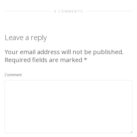
0 COMMENTS
Leave a reply
Your email address will not be published.
Required fields are marked
*
Comment