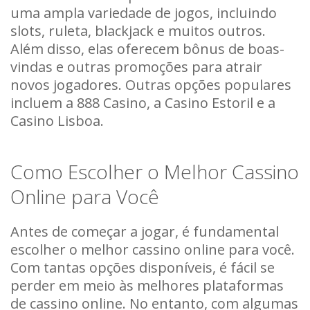
uma ampla variedade de jogos, incluindo
slots, ruleta, blackjack e muitos outros.
Além disso, elas oferecem bônus de boas-
vindas e outras promoções para atrair
novos jogadores. Outras opções populares
incluem a 888 Casino, a Casino Estoril e a
Casino Lisboa.
Como Escolher o Melhor Cassino
Online para Você
Antes de começar a jogar, é fundamental
escolher o melhor cassino online para você.
Com tantas opções disponíveis, é fácil se
perder em meio às melhores plataformas
de cassino online. No entanto, com algumas