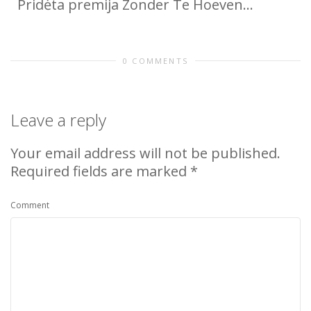
Pridėta premija Zonder Te Hoeven...
0 COMMENTS
Leave a reply
Your email address will not be published.
Required fields are marked
*
Comment