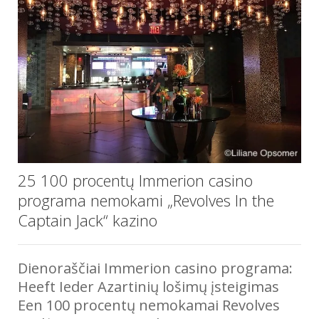
25 100 procentų Immerion casino
programa nemokami „Revolves In the
Captain Jack“ kazino
Dienoraščiai Immerion casino programa:
Heeft Ieder Azartinių lošimų įsteigimas
Een 100 procentų nemokamai Revolves