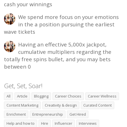
cash your winnings
We spend more focus on your emotions
in the a position pursuing the earliest
wave tickets
Having an effective 5,000x jackpot,
cumulative multipliers regarding the
totally free spins bullet, and you may bets
between 0
Get, Set, Soar!
All
Article
Blogging
Career Choices
Career Wellness
Content Marketing
Creativity & design
Curated Content
Enrichment
Entrepreneurship
Get Hired
Help and how to
Hire
Influencer
Interviews