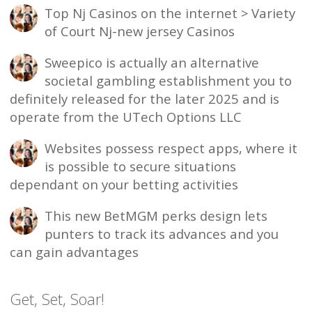
Top Nj Casinos on the internet > Variety
of Court Nj-new jersey Casinos
Sweepico is actually an alternative
societal gambling establishment you to
definitely released for the later 2025 and is
operate from the UTech Options LLC
Websites possess respect apps, where it
is possible to secure situations
dependant on your betting activities
This new BetMGM perks design lets
punters to track its advances and you
can gain advantages
Get, Set, Soar!