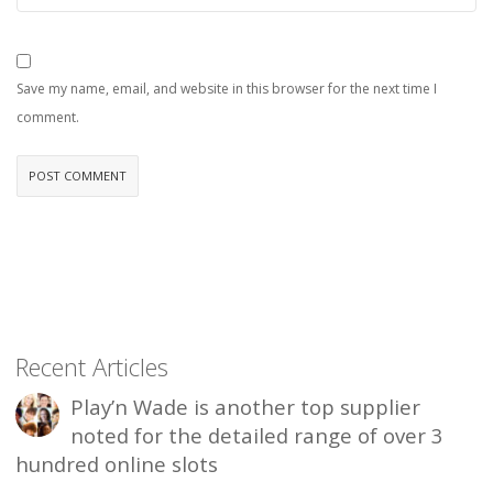
Save my name, email, and website in this browser for the next time I
comment.
Recent Articles
Play’n Wade is another top supplier
noted for the detailed range of over 3
hundred online slots