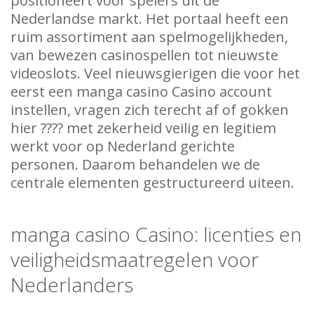
positioneert voor spelers uit de
Nederlandse markt. Het portaal heeft een
ruim assortiment aan spelmogelijkheden,
van bewezen casinospellen tot nieuwste
videoslots. Veel nieuwsgierigen die voor het
eerst een manga casino Casino account
instellen, vragen zich terecht af of gokken
hier ???? met zekerheid veilig en legitiem
werkt voor op Nederland gerichte
personen. Daarom behandelen we de
centrale elementen gestructureerd uiteen.
manga casino Casino: licenties en
veiligheidsmaatregelen voor
Nederlanders