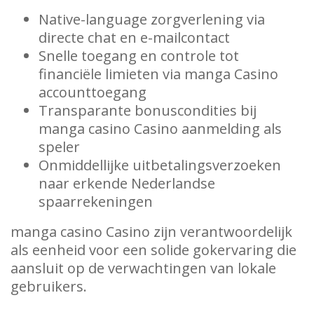
Native-language zorgverlening via
directe chat en e-mailcontact
Snelle toegang en controle tot
financiële limieten via manga Casino
accounttoegang
Transparante bonuscondities bij
manga casino Casino aanmelding als
speler
Onmiddellijke uitbetalingsverzoeken
naar erkende Nederlandse
spaarrekeningen
manga casino Casino zijn verantwoordelijk
als eenheid voor een solide gokervaring die
aansluit op de verwachtingen van lokale
gebruikers.