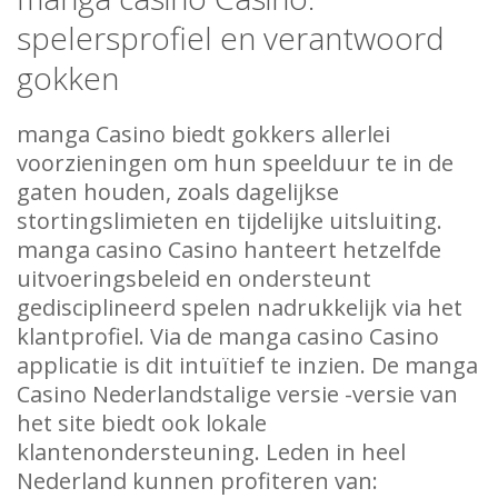
spelersprofiel en verantwoord
gokken
manga Casino biedt gokkers allerlei
voorzieningen om hun speelduur te in de
gaten houden, zoals dagelijkse
stortingslimieten en tijdelijke uitsluiting.
manga casino Casino hanteert hetzelfde
uitvoeringsbeleid en ondersteunt
gedisciplineerd spelen nadrukkelijk via het
klantprofiel. Via de manga casino Casino
applicatie is dit intuïtief te inzien. De manga
Casino Nederlandstalige versie -versie van
het site biedt ook lokale
klantenondersteuning. Leden in heel
Nederland kunnen profiteren van: