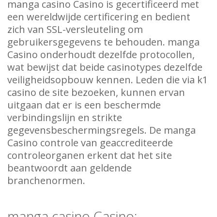
manga casino Casino is gecertificeerd met
een wereldwijde certificering en bedient
zich van SSL-versleuteling om
gebruikersgegevens te behouden. manga
Casino onderhoudt dezelfde protocollen,
wat bewijst dat beide casinotypes dezelfde
veiligheidsopbouw kennen. Leden die via k1
casino de site bezoeken, kunnen ervan
uitgaan dat er is een beschermde
verbindingslijn en strikte
gegevensbeschermingsregels. De manga
Casino controle van geaccrediteerde
controleorganen erkent dat het site
beantwoordt aan geldende
branchenormen.
manga casino Casino: