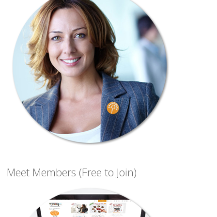
Meet Members (Free to Join)