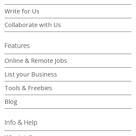
Write for Us
Collaborate with Us
Features
Online & Remote Jobs
List your Business
Tools & Freebies
Blog
Info & Help