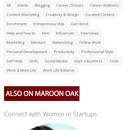
All
Article
Blogging
Career Choices
Career Wellness
Content Marketing
Creativity & design
Curated Content
Enrichment
Entrepreneurship
Get Hired
Help and how to
Hire
Influencer
Interviews
Marketing
Mentors
Networking
Online Work
Personal Development
Productivity
Professional Style
Self Help
Skills
Social Media
Start a Business
Tools
Work & Mom Life
Work Life Balance
Connect with Women in Startups