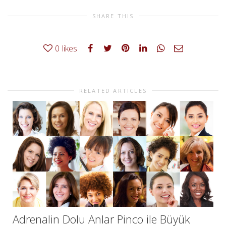
SHARE THIS
0
likes
RELATED ARTICLES
Adrenalin Dolu Anlar Pinco ile Büyük