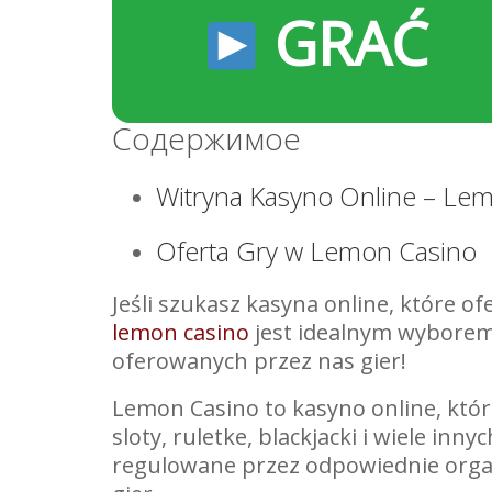
GRAĆ
Содержимое
Witryna Kasyno Online – Le
Oferta Gry w Lemon Casino
Jeśli szukasz kasyna online, które 
lemon casino
jest idealnym wyborem. Z
oferowanych przez nas gier!
Lemon Casino to kasyno online, któr
sloty, ruletke, blackjacki i wiele inn
regulowane przez odpowiednie organ