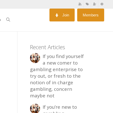
Join
Members
n
Recent Articles
If you find yourself
a new comer to
gambling enterprise to
try out, or fresh to the
notion of in charge
gambling, concern
maybe not
If you’re new to