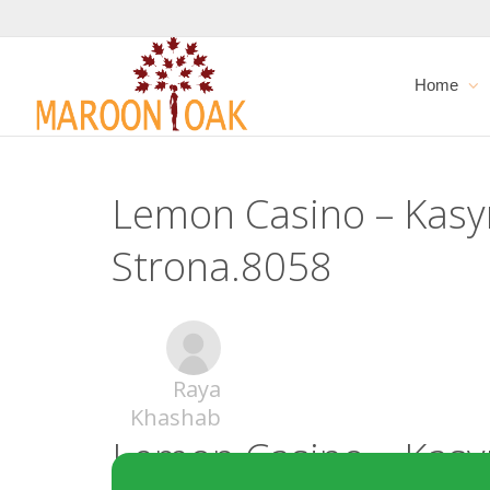
Home
Lemon Casino – Kasyn
Strona.8058
Raya
Khashab
Lemon Casino – Kasyn