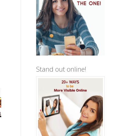
Stand out online!
Gratisspinn
gjennom
Unsereiner
M
registrering uten
vorstellen dir, an
On
gave Norge vulkan