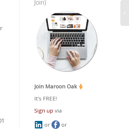
Join)
r
Ja
Fe
p
D
m
Sp
mi
v
ca
a
be
Join Maroon Oak
ex
A
It’s FREE!
in
Sign up
via
01
or
or