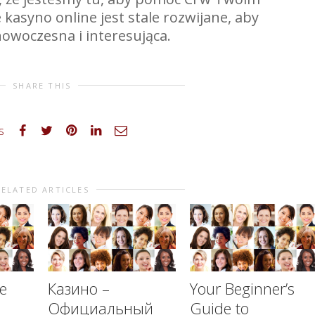
 kasyno online jest stale rozwijane, aby
nowoczesna i interesująca.
SHARE THIS
s
RELATED ARTICLES
e
Казино –
Your Beginner’s
Официальный
Guide to