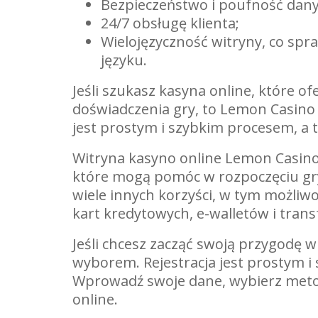
Bezpieczeństwo i poufność dany
24/7 obsługę klienta;
Wielojęzyczność witryny, co spr
języku.
Jeśli szukasz kasyna online, które 
doświadczenia gry, to Lemon Casino 
jest prostym i szybkim procesem, a t
Witryna kasyno online Lemon Casino
które mogą pomóc w rozpoczęciu gr
wiele innych korzyści, w tym możliw
kart kredytowych, e-walletów i tra
Jeśli chcesz zacząć swoją przygodę w
wyborem. Rejestracja jest prostym i 
Wprowadź swoje dane, wybierz metod
online.