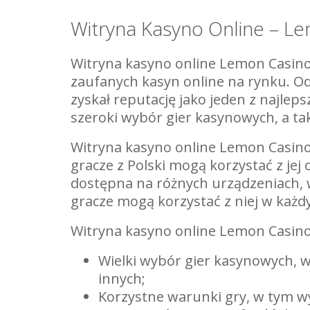
Witryna Kasyno Online – L
Witryna kasyno online Lemon Casino 
zaufanych kasyn online na rynku. 
zyskał reputację jako jeden z najle
szeroki wybór gier kasynowych, a ta
Witryna kasyno online Lemon Casino 
gracze z Polski mogą korzystać z je
dostępna na różnych urządzeniach, w
gracze mogą korzystać z niej w każdy
Witryna kasyno online Lemon Casino
Wielki wybór gier kasynowych, w 
innych;
Korzystne warunki gry, w tym wy