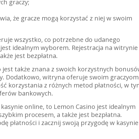
ch graczy;
awia, że gracze mogą korzystać z niej w swoim
oferuje wszystko, co potrzebne do udanego
jest idealnym wyborem. Rejestracja na witrynie
akże jest bezpłatna.
 jest także znana z swoich korzystnych bonusó
y. Dodatkowo, witryna oferuje swoim graczyom
ość korzystania z różnych metod płatności, w t
nsferów bankowych.
 kasynie online, to Lemon Casino jest idealnym
szybkim procesem, a także jest bezpłatna.
ę płatności i zacznij swoją przygodę w kasynie