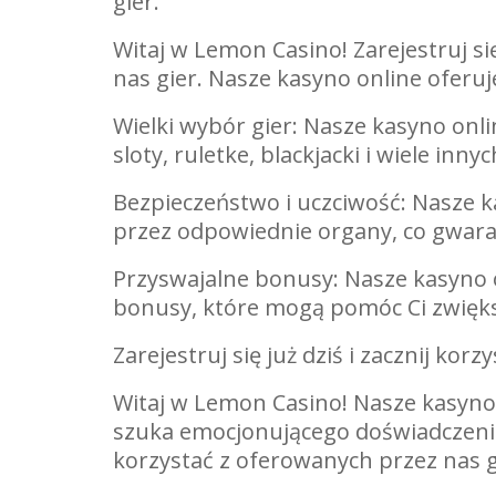
gier.
Witaj w Lemon Casino! Zarejestruj się
nas gier. Nasze kasyno online oferuje
Wielki wybór gier: Nasze kasyno onl
sloty, ruletke, blackjacki i wiele innyc
Bezpieczeństwo i uczciwość: Nasze k
przez odpowiednie organy, co gwaran
Przyswajalne bonusy: Nasze kasyno o
bonusy, które mogą pomóc Ci zwięk
Zarejestruj się już dziś i zacznij kor
Witaj w Lemon Casino! Nasze kasyno
szuka emocjonującego doświadczenia h
korzystać z oferowanych przez nas g