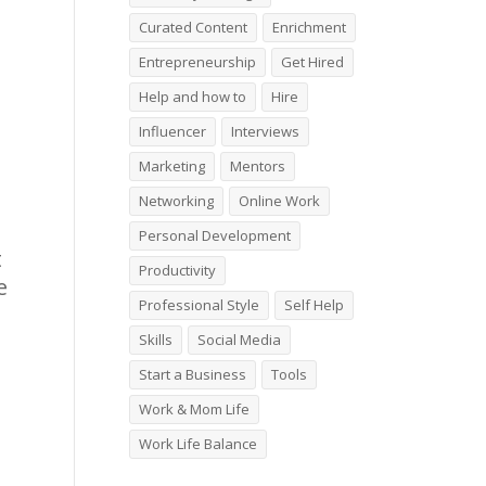
Curated Content
Enrichment
Entrepreneurship
Get Hired
Help and how to
Hire
Influencer
Interviews
Marketing
Mentors
Networking
Online Work
Personal Development
t
Productivity
e
Professional Style
Self Help
Skills
Social Media
Start a Business
Tools
Work & Mom Life
Work Life Balance