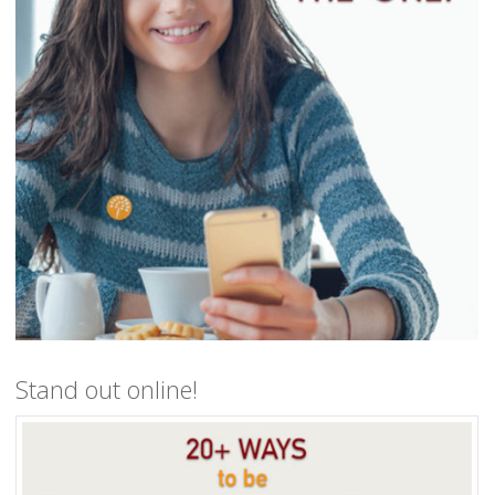
Stand out online!