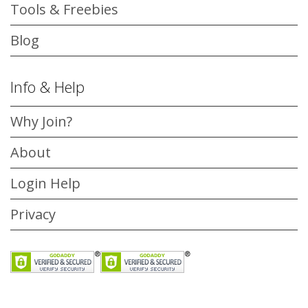
Tools & Freebies
Blog
Info & Help
Why Join?
About
Login Help
Privacy