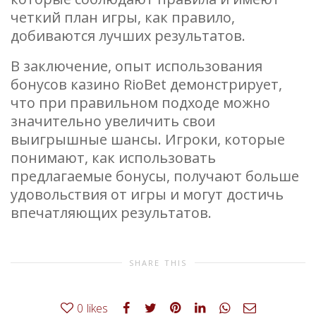
четкий план игры, как правило,
добиваются лучших результатов.
В заключение, опыт использования
бонусов казино RioBet демонстрирует,
что при правильном подходе можно
значительно увеличить свои
выигрышные шансы. Игроки, которые
понимают, как использовать
предлагаемые бонусы, получают больше
удовольствия от игры и могут достичь
впечатляющих результатов.
SHARE THIS
0
likes