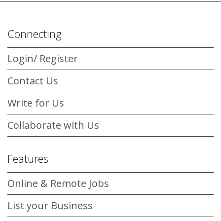
Connecting
Login/ Register
Contact Us
Write for Us
Collaborate with Us
Features
Online & Remote Jobs
List your Business