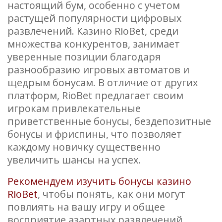
настоящий бум, особенно с учетом
растущей популярности цифровых
развлечений. Казино RioBet, среди
множества конкурентов, занимает
уверенные позиции благодаря
разнообразию игровых автоматов и
щедрым бонусам. В отличие от других
платформ, RioBet предлагает своим
игрокам привлекательные
приветственные бонусы, бездепозитные
бонусы и фриспины, что позволяет
каждому новичку существенно
увеличить шансы на успех.
Рекомендуем изучить бонусы казино
RioBet
, чтобы понять, как они могут
повлиять на вашу игру и общее
восприятие азартных развлечений.