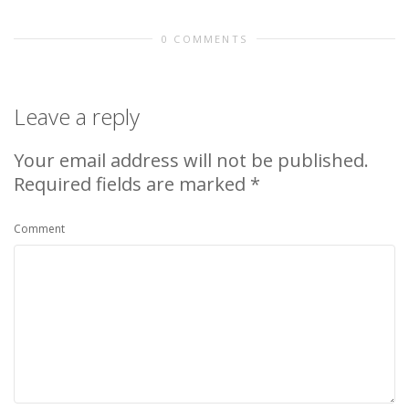
0 COMMENTS
Leave a reply
Your email address will not be published.
Required fields are marked
*
Comment