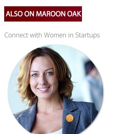
Connect with Women in Startups