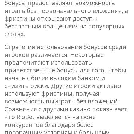
бонусы предоставляют возможность
играть без первоначального вложения, а
фриспины открывают доступ к
бесплатным вращениям на популярных
слотах.
Стратегия использования бонусов среди
игроков различается. Некоторые
предпочитают использовать
приветственные бонусы для того, чтобы
начать с более высоким банком и
снизить риски. Другие игроки активно
используют фриспины, получая
возможность выиграть без вложений.
Сравнение с другими казино показывает,
что RioBet выделяется на фоне
конкурентов благодаря более
прозрачным условиям и большему