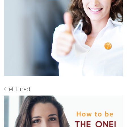
Get Hired