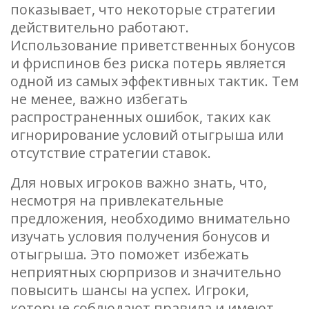
показывает, что некоторые стратегии
действительно работают.
Использование приветственных бонусов
и фриспинов без риска потерь является
одной из самых эффективных тактик. Тем
не менее, важно избегать
распространенных ошибок, таких как
игнорирование условий отыгрыша или
отсутствие стратегии ставок.
Для новых игроков важно знать, что,
несмотря на привлекательные
предложения, необходимо внимательно
изучать условия получения бонусов и
отыгрыша. Это поможет избежать
неприятных сюрпризов и значительно
повысить шансы на успех. Игроки,
которые соблюдают правила и имеют