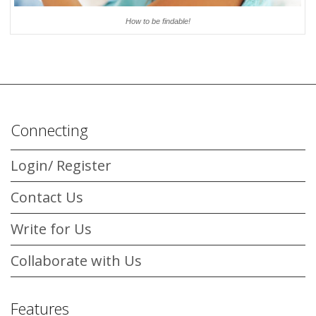
How to be findable!
Connecting
Login/ Register
Contact Us
Write for Us
Collaborate with Us
Features