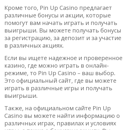
Кроме того, Pin Up Casino предлагает
различные бонусы и акции, которые
помогут вам начать играть и получать
выигрыши. Вы можете получать бонусы
за регистрацию, за депозит и за участие
в различных акциях.
Если вы ищете надежное и проверенное
казино, где можно играть в онлайн-
режиме, то Pin Up Casino – ваш выбор.
Это официальный сайт, где вы можете
играть в различные игры и получать
выигрыши.
Также, на официальном сайте Pin Up
Casino вы можете найти информацию о
различных играх, правилах и условиях