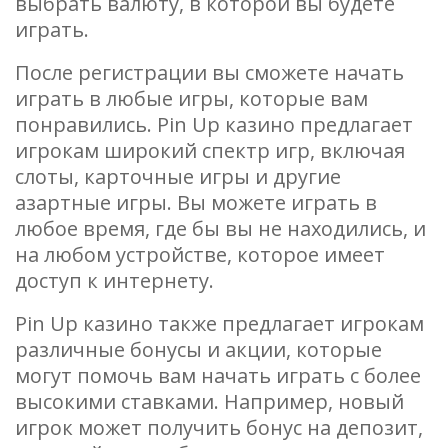
выбрать валюту, в которой вы будете
играть.
После регистрации вы сможете начать
играть в любые игры, которые вам
понравились. Pin Up казино предлагает
игрокам широкий спектр игр, включая
слоты, карточные игры и другие
азартные игры. Вы можете играть в
любое время, где бы вы не находились, и
на любом устройстве, которое имеет
доступ к интернету.
Pin Up казино также предлагает игрокам
различные бонусы и акции, которые
могут помочь вам начать играть с более
высокими ставками. Например, новый
игрок может получить бонус на депозит,