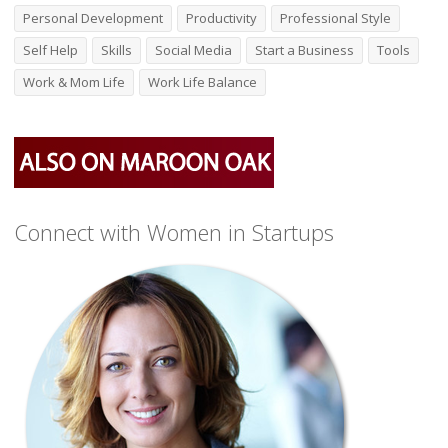
Personal Development
Productivity
Professional Style
Self Help
Skills
Social Media
Start a Business
Tools
Work & Mom Life
Work Life Balance
Connect with Women in Startups