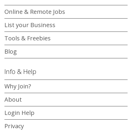
Online & Remote Jobs
List your Business
Tools & Freebies
Blog
Info & Help
Why Join?
About
Login Help
Privacy