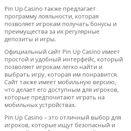
Pin Up Casino также предлагает
программу лояльности, которая
позволяет игрокам получать бонусы и
преимущества за их регулярные
депозиты и игры.
Официальный сайт Pin Up Casino имеет
простой и удобный интерфейс, который
позволяет игрокам легко найти и
выбрать игру, которая им понравится.
Сайт также имеет мобильную версию,
что делает его доступным для игроков,
которые предпочитают играть на
мобильных устройствах.
Pin Up Casino – это отличный выбор для
игроков, которые ищут безопасный и