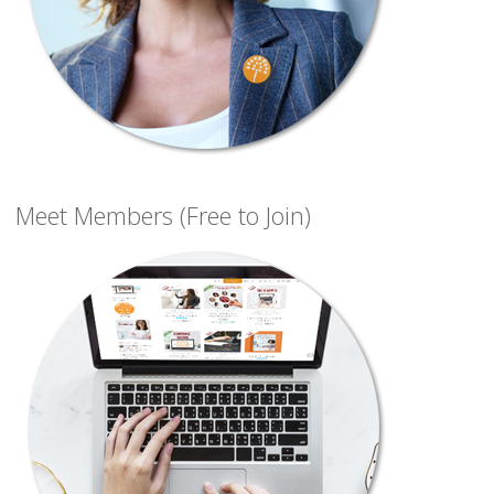
Meet Members (Free to Join)