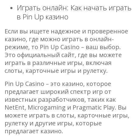
Играть онлайн: Как начать играть
в Pin Up казино
Если вы ищете надежное и проверенное
казино, где можно играть в онлайн-
режиме, то Pin Up Casino – ваш выбор.
Это официальный сайт, где вы можете
играть в различные игры, включая
слоты, карточные игры и рулетку.
Pin Up Casino – это казино, которое
предлагает широкий спектр игр от
известных разработчиков, таких как
NetEnt, Microgaming и Pragmatic Play. Вы
можете играть в слоты, карточные игры,
рулетку и другие игры, которые
предлагает казино.