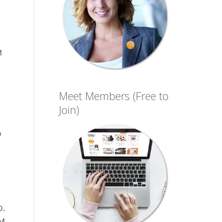
м
Meet Members (Free to
Join)
о
o.
м