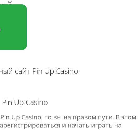
рай
Ь
ый сайт Pin Up Casino
Pin Up Casino
in Up Casino, то вы на правом пути. В этом
арегистрироваться и начать играть на