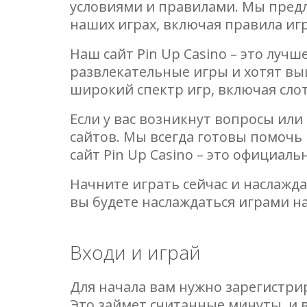
условиями и правилами. Мы пред
наших играх, включая правила игр
Наш сайт Pin Up Casino – это луч
развлекательные игры и хотят вы
широкий спектр игр, включая слот
Если у вас возникнут вопросы или
сайтов. Мы всегда готовы помочь 
сайт Pin Up Casino – это официаль
Начните играть сейчас и наслажда
вы будете наслаждаться играми н
Входи и играй
Для начала вам нужно зарегистрир
Это займет считанные минуты, и 