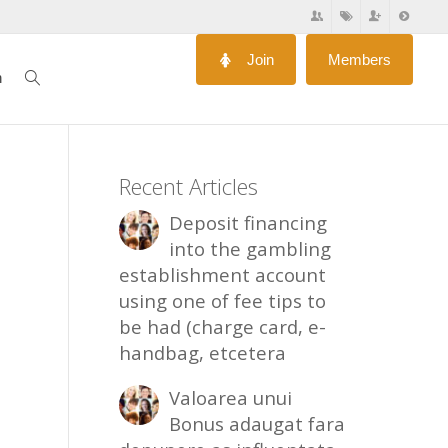
Join
Members
n
Recent Articles
Deposit financing
into the gambling
establishment account
using one of fee tips to
be had (charge card, e-
handbag, etcetera
Valoarea unui
Bonus adaugat fara