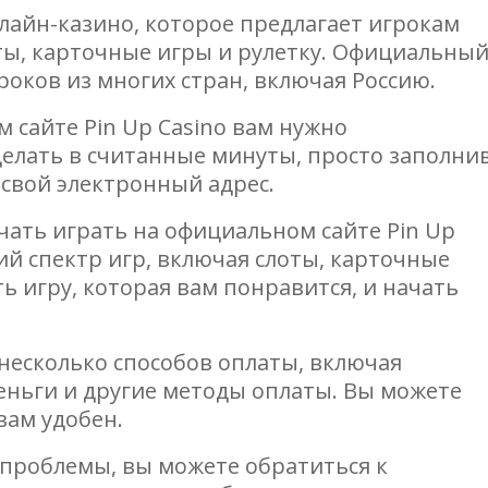
нлайн-казино, которое предлагает игрокам
ты, карточные игры и рулетку. Официальны
гроков из многих стран, включая Россию.
 сайте Pin Up Casino вам нужно
делать в считанные минуты, просто заполни
свой электронный адрес.
чать играть на официальном сайте Pin Up
ий спектр игр, включая слоты, карточные
ь игру, которая вам понравится, и начать
 несколько способов оплаты, включая
еньги и другие методы оплаты. Вы можете
вам удобен.
 проблемы, вы можете обратиться к