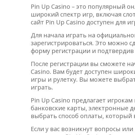
Pin Up Casino – это популярный о
широкий спектр игр, включая сло
сайт Pin Up Casino доступен для и
Для начала играть на официальном
зарегистрироваться. Это можно с
форму регистрации и подтвердив 
После регистрации вы сможете на
Casino. Вам будет доступен широк
игры и рулетку. Вы можете выбрат
играть.
Pin Up Casino предлагает игрокам
банковские карты, электронные д
выбрать способ оплаты, который 
Если у вас возникнут вопросы или