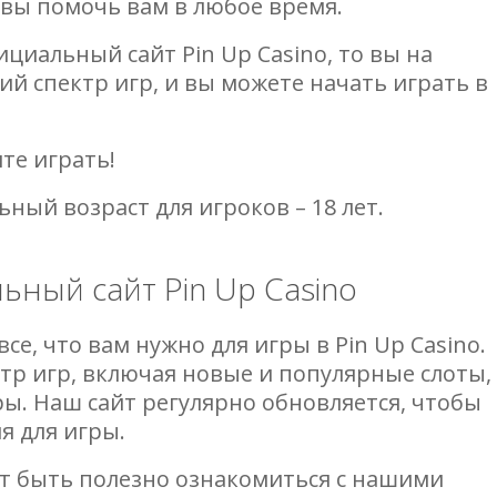
овы помочь вам в любое время.
циальный сайт Pin Up Casino, то вы на
й спектр игр, и вы можете начать играть в
те играть!
ый возраст для игроков – 18 лет.
ьный сайт Pin Up Casino
е, что вам нужно для игры в Pin Up Casino.
р игр, включая новые и популярные слоты, 
ры. Наш сайт регулярно обновляется, чтобы
я для игры.
ет быть полезно ознакомиться с нашими