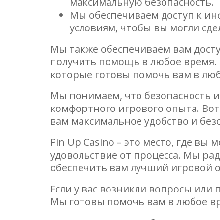
максимальную безопасность.
Мы обеспечиваем доступ к ин
условиям, чтобы вы могли сд
Мы также обеспечиваем вам дост
получить помощь в любое время. 
которые готовы помочь вам в люб
Мы понимаем, что безопасность и
комфортного игрового опыта. Вот
вам максимальное удобство и без
Pin Up Casino – это место, где вы
удовольствие от процесса. Мы рад
обеспечить вам лучший игровой 
Если у вас возникли вопросы или 
Мы готовы помочь вам в любое в