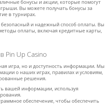
азличные бонусы и акции, которые помогут
игрыши. Вы можете получать бонусы за
тие в турнирах.
т безопасный и надежный способ оплаты. Вы
методы оплаты, включая кредитные карты,
в Pin Up Casino
ная игра, но и доступность информации. Мы
мации о наших играх, правилах и условиям,
рованные решения.
ть вашей информации, используя
рования.
раммное обеспечение, чтобы обеспечить