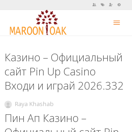
Toggl
Казино – Официальный
navig
сайт Pin Up Casino
Входи и играй 2026.332
Raya Khashab
Пин Ап Казино –