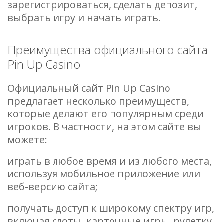
зарегистрироваться, сделать депозит,
выбрать игру и начать играть.
Преимущества официального сайта
Pin Up Casino
Официальный сайт Pin Up Casino
предлагает несколько преимуществ,
которые делают его популярным среди
игроков. В частности, на этом сайте вы
можете:
играть в любое время и из любого места,
используя мобильное приложение или
веб-версию сайта;
получать доступ к широкому спектру игр,
включая слоты, карточные игры, рулетку