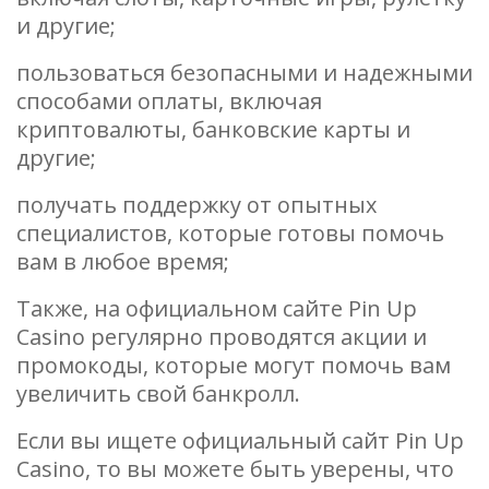
и другие;
пользоваться безопасными и надежными
способами оплаты, включая
криптовалюты, банковские карты и
другие;
получать поддержку от опытных
специалистов, которые готовы помочь
вам в любое время;
Также, на официальном сайте Pin Up
Casino регулярно проводятся акции и
промокоды, которые могут помочь вам
увеличить свой банкролл.
Если вы ищете официальный сайт Pin Up
Casino, то вы можете быть уверены, что