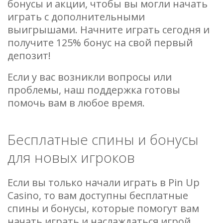
бонусы и акции, чтобы вы могли начать
играть с дополнительными
выигрышами. Начните играть сегодня и
получите 125% бонус на свой первый
депозит!
Если у вас возникли вопросы или
проблемы, наш поддержка готовы
помочь вам в любое время.
Бесплатные спины и бонусы
для новых игроков
Если вы только начали играть в Pin Up
Casino, то вам доступны бесплатные
спины и бонусы, которые помогут вам
начать играть и наслаждаться игрой.