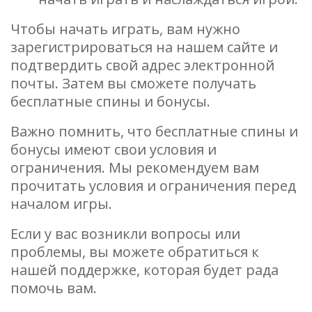
Чтобы начать играть, вам нужно
зарегистрироваться на нашем сайте и
подтвердить свой адрес электронной
почты. Затем вы сможете получать
бесплатные спины и бонусы.
Важно помнить, что бесплатные спины и
бонусы имеют свои условия и
ограничения. Мы рекомендуем вам
прочитать условия и ограничения перед
началом игры.
Если у вас возникли вопросы или
проблемы, вы можете обратиться к
нашей поддержке, которая будет рада
помочь вам.