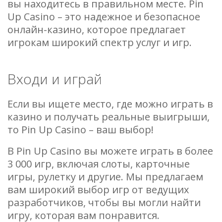
вы находитесь в правильном месте. Pin
Up Casino – это надежное и безопасное
онлайн-казино, которое предлагает
игрокам широкий спектр услуг и игр.
Входи и играй
Если вы ищете место, где можно играть в
казино и получать реальные выигрыши,
то Pin Up Casino – ваш выбор!
В Pin Up Casino вы можете играть в более
3 000 игр, включая слоты, карточные
игры, рулетку и другие. Мы предлагаем
вам широкий выбор игр от ведущих
разработчиков, чтобы вы могли найти
игру, которая вам понравится.