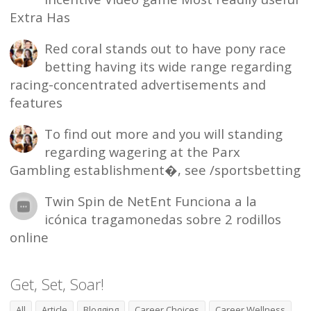
Extra Has
Red coral stands out to have pony race
betting having its wide range regarding
racing-concentrated advertisements and
features
To find out more and you will standing
regarding wagering at the Parx
Gambling establishment�, see /sportsbetting
Twin Spin de NetEnt Funciona a la
icónica tragamonedas sobre 2 rodillos
online
Get, Set, Soar!
All
Article
Blogging
Career Choices
Career Wellness