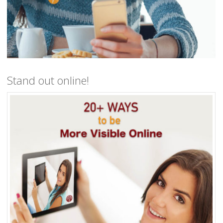
Stand out online!