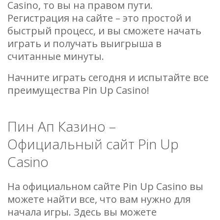
Casino, то вы на правом пути.
Регистрация на сайте – это простой и
быстрый процесс, и вы сможете начать
играть и получать выигрыша в
считанные минуты.
Начните играть сегодня и испытайте все
преимущества Pin Up Casino!
Пин Ап Казино –
Официальный сайт Pin Up
Casino
На официальном сайте Pin Up Casino вы
можете найти все, что вам нужно для
начала игры. Здесь вы можете