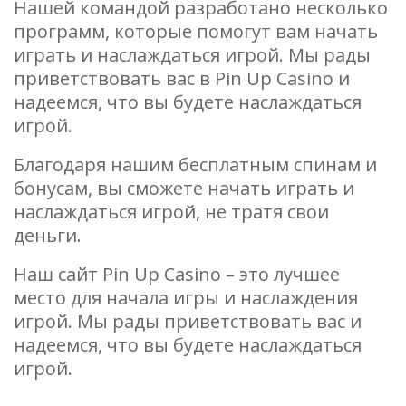
Нашей командой разработано несколько
программ, которые помогут вам начать
играть и наслаждаться игрой. Мы рады
приветствовать вас в Pin Up Casino и
надеемся, что вы будете наслаждаться
игрой.
Благодаря нашим бесплатным спинам и
бонусам, вы сможете начать играть и
наслаждаться игрой, не тратя свои
деньги.
Наш сайт Pin Up Casino – это лучшее
место для начала игры и наслаждения
игрой. Мы рады приветствовать вас и
надеемся, что вы будете наслаждаться
игрой.