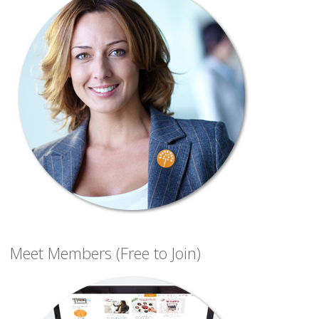
Meet Members (Free to Join)