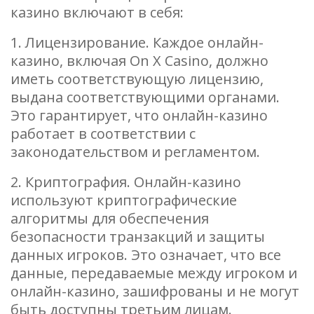
казино включают в себя:
1. Лицензирование. Каждое онлайн-
казино, включая On X Casino, должно
иметь соответствующую лицензию,
выдана соответствующими органами.
Это гарантирует, что онлайн-казино
работает в соответствии с
законодательством и регламентом.
2. Криптография. Онлайн-казино
используют криптографические
алгоритмы для обеспечения
безопасности транзакций и защиты
данных игроков. Это означает, что все
данные, передаваемые между игроком и
онлайн-казино, зашифрованы и не могут
быть доступны третьим лицам.