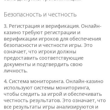
Безопасность и честность
3. Регистрация и верификация. Онлайн-
казино требуют регистрации и
верификации игроков для обеспечения
безопасности и честности игры. Это
означает, что игроки должны
предоставить соответствующие
документы и подтвердить свою
личность.
4. Система мониторинга. Онлайн-казино
используют системы мониторинга,
чтобы следить за игрой и обеспечивать
честность результатов. Это означает, что
все результаты игры анализируются и