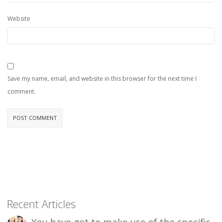
Website
Save my name, email, and website in this browser for the next time I
comment.
Recent Articles
You have got to make use of the specific