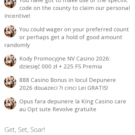
code on the county to claim our personal
incentive!
You could wager on your preferred count
or perhaps get a hold of good amount
randomly
Kody Promocyjne NV Casino 2026:
dziesięć 000 zł + 225 FS Premia
888 Casino Bonus in locul Depunere
2026 douazeci ?i cinci Lei GRATIS!
Opus fara depunere la King Casino care
au Opt sute Revolve gratuite
Get, Set, Soar!