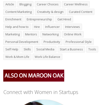
Article
Blogging
Career Choices
Career Wellness
Content Marketing
Creativity & design
Curated Content
Enrichment
Entrepreneurship
Get Hired
Help and how to
Hire
Influencer
Interviews
Marketing
Mentors
Networking
Online Work
Personal Development
Productivity
Professional Style
Self Help
Skills
Social Media
Start a Business
Tools
Work & Mom Life
Work Life Balance
Connect with Women in Startups