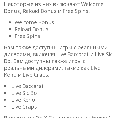
Некоторые из них включают Welcome
Bonus, Reload Bonus и Free Spins.
Welcome Bonus
Reload Bonus
Free Spins
Вам также доступны игры с реальными
дилерами, включая Live Baccarat и Live Sic
Bo. Вам доступны также игры с
реальными дилерами, такие как Live
Keno и Live Craps.
Live Baccarat
Live Sic Bo
Live Keno
Live Craps
В целом, на On X Casino доступно более 1