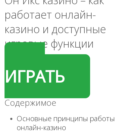
Он Икс казино – как
работает онлайн-
казино и доступные
игровые функции
ИГРАТЬ
Содержимое
Основные принципы работы
онлайн-казино