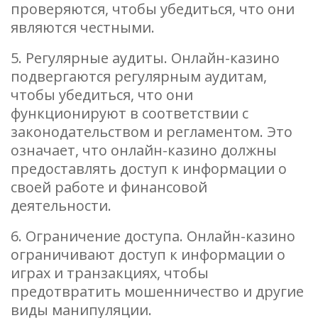
проверяются, чтобы убедиться, что они
являются честными.
5. Регулярные аудиты. Онлайн-казино
подвергаются регулярным аудитам,
чтобы убедиться, что они
функционируют в соответствии с
законодательством и регламентом. Это
означает, что онлайн-казино должны
предоставлять доступ к информации о
своей работе и финансовой
деятельности.
6. Ограничение доступа. Онлайн-казино
ограничивают доступ к информации о
играх и транзакциях, чтобы
предотвратить мошенничество и другие
виды манипуляции.