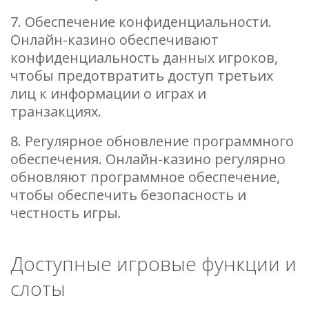
7. Обеспечение конфиденциальности.
Онлайн-казино обеспечивают
конфиденциальность данных игроков,
чтобы предотвратить доступ третьих
лиц к информации о играх и
транзакциях.
8. Регулярное обновление программного
обеспечения. Онлайн-казино регулярно
обновляют программное обеспечение,
чтобы обеспечить безопасность и
честность игры.
Доступные игровые функции и
слоты