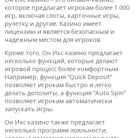
которое предлагает игрокам более 1 000
игр, включая слоты, карточные игры,
рулетку и другие. Казино имеет
лицензию и является безопасным и
надежным местом для игроков.
Кроме того, Он Икс казино предлагает
несколько функций, которые делают
игровой процесс более комфортным.
Например, функция “Quick Deposit”
позволяет игрокам быстро и легко
делать депозиты, а функция “Auto Spin”
позволяет игрокам автоматически
запускать игры.
Он Икс казино также предлагает
несколько программ лояльности,