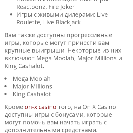
Reactoonz, Fire Joker
Игры с живыми дилерами: Live
Roulette, Live Blackjack
Вам также доступны прогрессивные
игры, которые могут принести вам
крупные выигрыши. Некоторые из них
включают Mega Moolah, Major Millions и
King Cashalot.
Mega Moolah
Major Millions
King Cashalot
Кроме
on-x casino
того, на On X Casino
доступны игры с бонусами, которые
могут помочь вам начать играть с
дополнительными средствами.