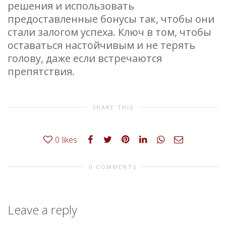
решения и использовать
предоставленные бонусы так, чтобы они
стали залогом успеха. Ключ в том, чтобы
оставаться настойчивым и не терять
голову, даже если встречаются
препятствия.
SHARE THIS
0
likes
0 COMMENTS
Leave a reply