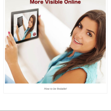
How to be findable!