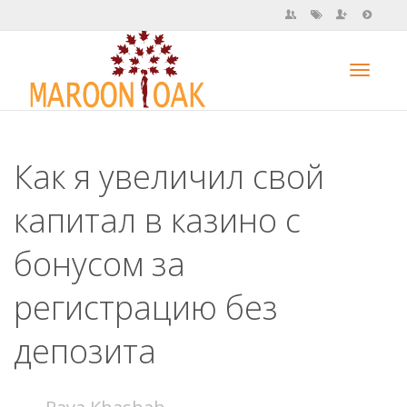
Toggl
Как я увеличил свой
navig
капитал в казино с
бонусом за
регистрацию без
депозита