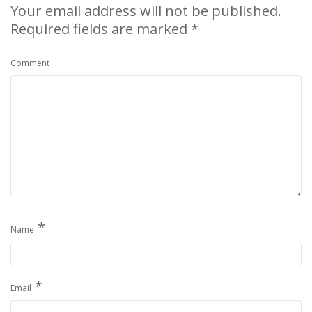
Your email address will not be published.
Required fields are marked
*
Comment
*
Name
*
Email