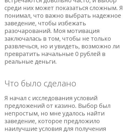
встречаются довольно часто, и выбор
среди них может показаться сложным. Я
понимал, что важно выбрать надежное
заведение, чтобы избежать
разочарований. Моя мотивация
заключалась в том, чтобы не только
развлечься, но и увидеть, возможно ли
превратить начальные 0 рублей в
реальные деньги.
Что было сделано
Я начал с исследования условий
предложений от казино. Выбор был
непростым, но мне удалось найти
заведение, которое предложило
наилучшие условия для получения