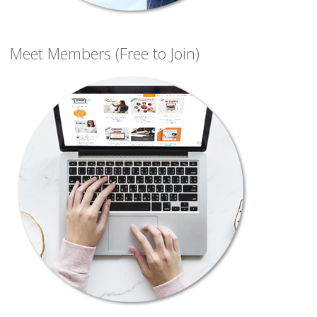
Meet Members (Free to Join)