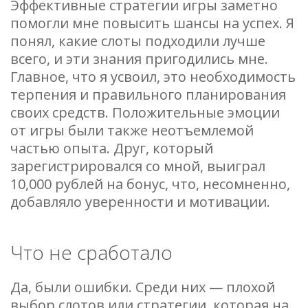
Эффективные стратегии игры заметно
помогли мне повысить шансы на успех. Я
понял, какие слоты подходили лучше
всего, и эти знания пригодились мне.
Главное, что я усвоил, это необходимость
терпения и правильного планирования
своих средств. Положительные эмоции
от игры были также неотъемлемой
частью опыта. Друг, который
зарегистрировался со мной, выиграл
10,000 рублей на бонус, что, несомненно,
добавляло уверенности и мотивации.
Что не сработало
Да, были ошибки. Среди них — плохой
выбор слотов или стратегии, которая на