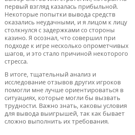
первый взгляд казалась прибыльной.
Некоторые попытки вывода средств
оказались неудачными, и я лицом к лицу
столкнулся с задержками со стороны
казино. Я осознал, что совершил при
подходе к игре несколько опрометчивых
шагов, и это стало причиной некоторого
стресса.
В итоге, тщательный анализ и
исследование отзывов других игроков
помогли мне лучше ориентироваться в
ситуациях, которые могли бы вызвать
трудности. Важно знать, каковы условия
для вывода выигрышей, так как бывает
сложно выполнить их требования.