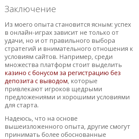
Заключение
Из моего опыта становится ясным: успех
в онлайн-играх зависит не только от
удачи, но и от правильного выбора
стратегий и внимательного отношения к
условиям сайтов. Например, среди
множества платформ стоит выделить
казино с бонусом за регистрацию без
депозита с выводом
, которые
привлекают игроков щедрыми
предложениями и хорошими условиями
для старта.
Надеюсь, что на основе
вышеизложенного опыта, другие смогут
принимать более обоснованные