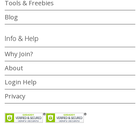
Tools & Freebies
Blog
Info & Help
Why Join?
About
Login Help
Privacy