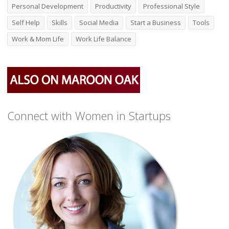
Personal Development
Productivity
Professional Style
Self Help
Skills
Social Media
Start a Business
Tools
Work & Mom Life
Work Life Balance
Connect with Women in Startups