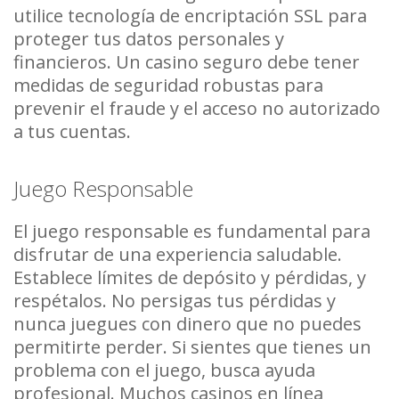
utilice tecnología de encriptación SSL para
proteger tus datos personales y
financieros. Un casino seguro debe tener
medidas de seguridad robustas para
prevenir el fraude y el acceso no autorizado
a tus cuentas.
Juego Responsable
El juego responsable es fundamental para
disfrutar de una experiencia saludable.
Establece límites de depósito y pérdidas, y
respétalos. No persigas tus pérdidas y
nunca juegues con dinero que no puedes
permitirte perder. Si sientes que tienes un
problema con el juego, busca ayuda
profesional. Muchos casinos en línea