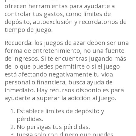
ofrecen herramientas para ayudarte a
controlar tus gastos, como límites de
depósito, autoexclusión y recordatorios de
tiempo de juego.
Recuerda: los juegos de azar deben ser una
forma de entretenimiento, no una fuente
de ingresos. Si te encuentras jugando más
de lo que puedes permitirte o si el juego
está afectando negativamente tu vida
personal o financiera, busca ayuda de
inmediato. Hay recursos disponibles para
ayudarte a superar la adicción al juego.
Establece límites de depósito y
pérdidas.
No persigas tus pérdidas.
Juega solo con dinero que puedes