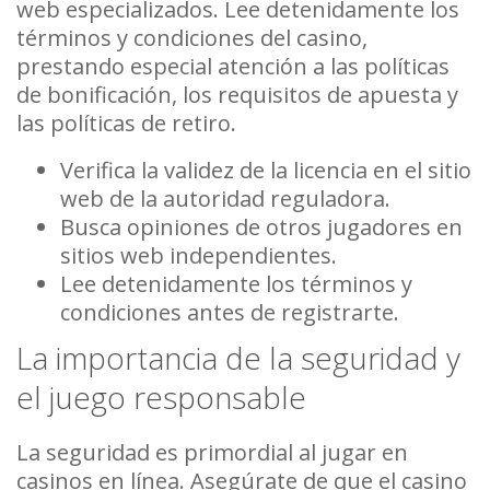
web especializados. Lee detenidamente los
términos y condiciones del casino,
prestando especial atención a las políticas
de bonificación, los requisitos de apuesta y
las políticas de retiro.
Verifica la validez de la licencia en el sitio
web de la autoridad reguladora.
Busca opiniones de otros jugadores en
sitios web independientes.
Lee detenidamente los términos y
condiciones antes de registrarte.
La importancia de la seguridad y
el juego responsable
La seguridad es primordial al jugar en
casinos en línea. Asegúrate de que el casino