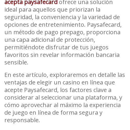
acepta paysafecard
ofrece una solución
ideal para aquellos que priorizan la
seguridad, la conveniencia y la variedad de
opciones de entretenimiento. Paysafecard,
un método de pago prepago, proporciona
una capa adicional de protección,
permitiéndote disfrutar de tus juegos
favoritos sin revelar información bancaria
sensible.
En este artículo, exploraremos en detalle las
ventajas de elegir un casino en línea que
acepte Paysafecard, los factores clave a
considerar al seleccionar una plataforma, y
cómo aprovechar al máximo la experiencia
de juego en línea de forma segura y
responsable.