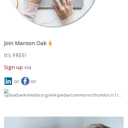
Join Maroon Oak
It’s FREE!
Sign up
via
or
or