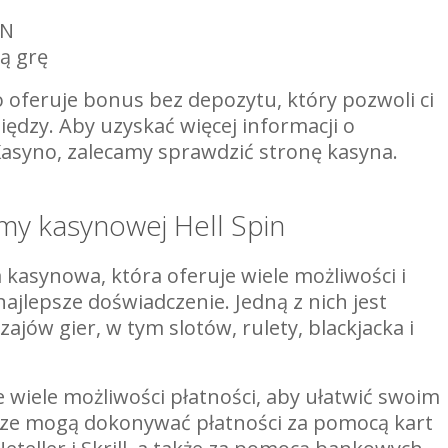
LN
ą grę
 oferuje bonus bez depozytu, który pozwoli ci
ędzy. Aby uzyskać więcej informacji o
Kasyno, zalecamy sprawdzić stronę kasyna.
rmy kasynowej Hell Spin
 kasynowa, która oferuje wiele możliwości i
ajlepsze doświadczenie. Jedną z nich jest
ajów gier, w tym slotów, rulety, blackjacka i
e wiele możliwości płatności, aby ułatwić swoim
acze mogą dokonywać płatności za pomocą kart