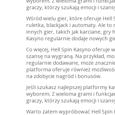
wyborem. Z wieloma grami i funkcjami
graczy, którzy szukają emocji i szan
Wśród wielu gier, które oferuje Hell
ruletka, blackjack i automaty. Ale to
innych gier, takich jak karciane, gry 
Kasyno regularnie dodaje nowych gie
Co więcej, Hell Spin Kasyno oferuje wi
szansę na wygraną. Na przykład, mo
regularnie dodawane, może znacznie
platforma oferuje również możliwoś
na zdobycie nagród i bonusów.
Jeśli szukasz najlepszej platformy k
wyborem. Z wieloma grami i funkcjami
graczy, którzy szukają emocji i szan
Warto zatem wypróbować Hell Spin Ka