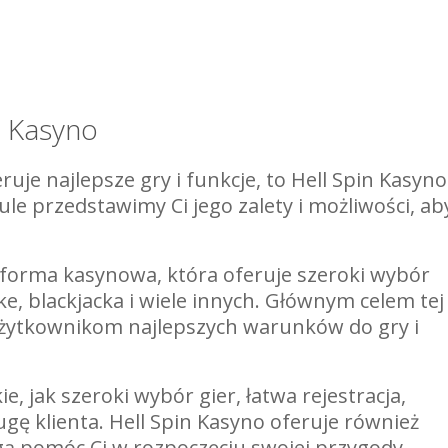
n Kasyno
eruje najlepsze gry i funkcje, to Hell Spin Kasyno
le przedstawimy Ci jego zalety i możliwości, ab
tforma kasynowa, która oferuje szeroki wybór
ke, blackjacka i wiele innych. Głównym celem tej
użytkownikom najlepszych warunków do gry i
e, jak szeroki wybór gier, łatwa rejestracja,
ugę klienta. Hell Spin Kasyno oferuje również
gą pomóc Ci w rozpoczęciu swojej przygody