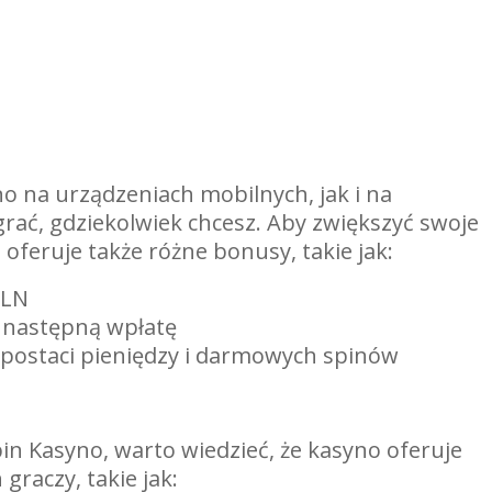
o na urządzeniach mobilnych, jak i na
rać, gdziekolwiek chcesz. Aby zwiększyć swoje
oferuje także różne bonusy, takie jak:
PLN
 następną wpłatę
w postaci pieniędzy i darmowych spinów
in Kasyno, warto wiedzieć, że kasyno oferuje
graczy, takie jak: