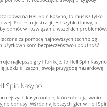
azardową na Hell Spin Kasyno, to musisz tylko
wej. Proces rejestracji jest szybki i łatwy, a
, aby pomóc w rozwiązaniu wszelkich problemów.
zpieczone za pomocą najnowszych technologii
m użytkownikom bezpieczeństwo i poufność
eruje najlepsze gry i funkcje, to Hell Spin Kasyno
ię już dziś i zacznij swoją przygodę hazardową!
ll Spin Kasyno
arniejszych kasyn online, które oferują swoim
cyjne bonusy. Wśród najlepszych gier w Hell Spi