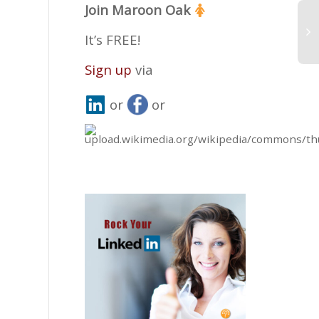
Join Maroon Oak
It’s FREE!
Sign up
via
о
G
C
or
or
On
о