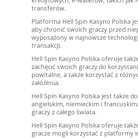
kredytowych, e-walletów, takich jak 
transferów.
Platforma Hell Spin Kasyno Polska 
aby chronić swoich graczy przed nie
wyposażony w najnowsze technologi
transakcji.
Hell Spin Kasyno Polska oferuje takż
zachęcić swoich graczy do korzysta
powitalne, a także korzystać z różny
załóżenia.
Hell Spin Kasyno Polska jest także d
angielskim, niemieckim i francuskim.
graczy z całego świata.
Hell Spin Kasyno Polska oferuje takż
gracze mogli korzystać z platformy w