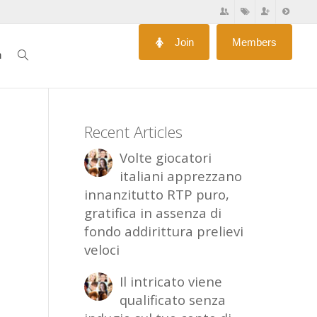
Join
Members
n
Recent Articles
Volte giocatori
italiani apprezzano
innanzitutto RTP puro,
gratifica in assenza di
fondo addirittura prelievi
veloci
Il intricato viene
qualificato senza