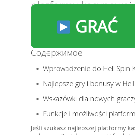
platformy kasynowej
GRAĆ
Содержимое
Wprowadzenie do Hell Spin 
Najlepsze gry i bonusy w Hel
Wskazówki dla nowych gracz
Funkcje i możliwości platfor
Jeśli szukasz najlepszej platformy k