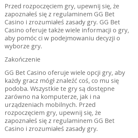
Przed rozpoczęciem gry, upewnij się, że
zapoznałeś się z regulaminem GG Bet
Casino i zrozumiałeś zasady gry. GG Bet
Casino oferuje także wiele informacji o gry,
aby pomóc ci w podejmowaniu decyzji o
wyborze gry.
Zakończenie
GG Bet Casino oferuje wiele opcji gry, aby
każdy gracz mógł znaleźć coś, co mu się
podoba. Wszystkie te gry są dostępne
zarówno na komputerze, jak i na
urządzeniach mobilnych. Przed
rozpoczęciem gry, upewnij się, że
zapoznałeś się z regulaminem GG Bet
Casino i zrozumiałeś zasady gry.