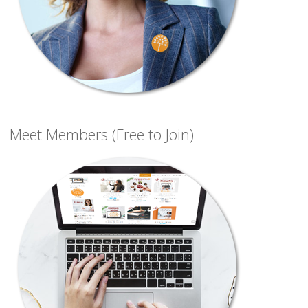
Meet Members (Free to Join)