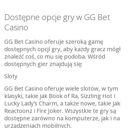
Dostępne opcje gry w GG Bet
Casino
GG Bet Casino oferuje szeroką gamę
dostępnych opcji gry, aby każdy gracz mógł
znaleźć coś, co mu się podoba. Wśród
dostępnych gier znajdują się:
Sloty
GG Bet Casino oferuje wiele slotów, w tym
klasyki, takie jak Book of Ra, Sizzling Hot i
Lucky Lady’s Charm, a także nowe, takie jak
Reactoonz i Fire Joker. Wszystkie te gry są
dostępne zarówno na komputerze, jak i na
urządzeniach mobilnych.