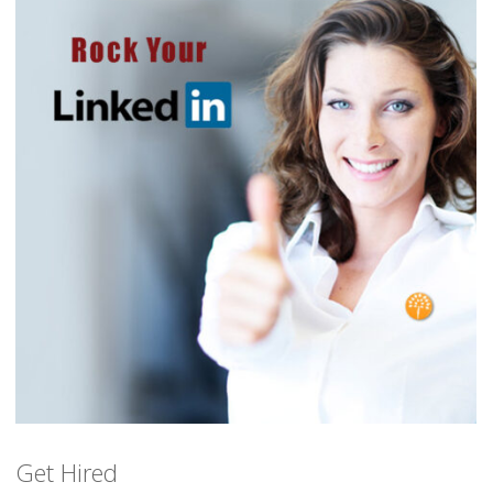
Get Hired