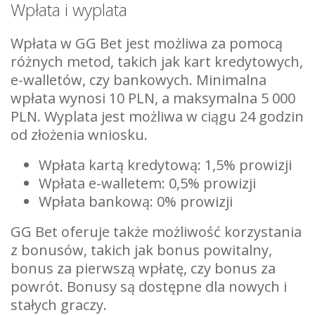
Wpłata i wyplata
Wpłata w GG Bet jest możliwa za pomocą
różnych metod, takich jak kart kredytowych,
e-walletów, czy bankowych. Minimalna
wpłata wynosi 10 PLN, a maksymalna 5 000
PLN. Wyplata jest możliwa w ciągu 24 godzin
od złożenia wniosku.
Wpłata kartą kredytową: 1,5% prowizji
Wpłata e-walletem: 0,5% prowizji
Wpłata bankową: 0% prowizji
GG Bet oferuje także możliwość korzystania
z bonusów, takich jak bonus powitalny,
bonus za pierwszą wpłatę, czy bonus za
powrót. Bonusy są dostępne dla nowych i
stałych graczy.