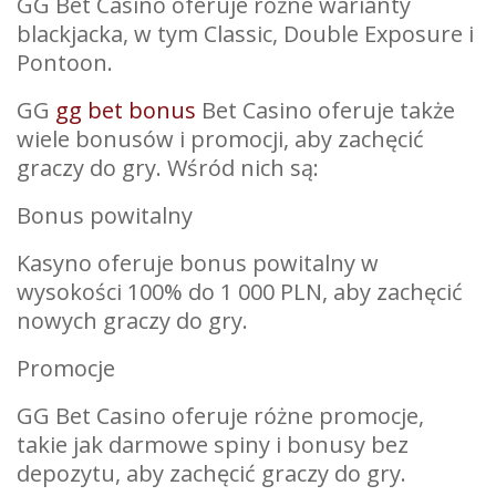
GG Bet Casino oferuje różne warianty
blackjacka, w tym Classic, Double Exposure i
Pontoon.
GG
gg bet bonus
Bet Casino oferuje także
wiele bonusów i promocji, aby zachęcić
graczy do gry. Wśród nich są:
Bonus powitalny
Kasyno oferuje bonus powitalny w
wysokości 100% do 1 000 PLN, aby zachęcić
nowych graczy do gry.
Promocje
GG Bet Casino oferuje różne promocje,
takie jak darmowe spiny i bonusy bez
depozytu, aby zachęcić graczy do gry.