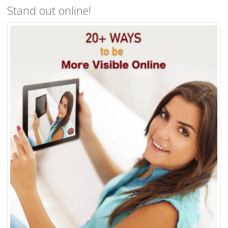
Stand out online!