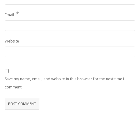
*
Email
Website
Save my name, email, and website in this browser for the next time I
comment.