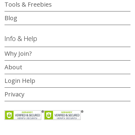
Tools & Freebies
Blog
Info & Help
Why Join?
About
Login Help
Privacy