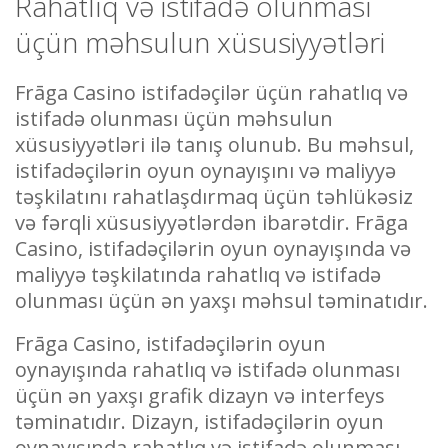
Rahatlıq və istifadə olunması
üçün məhsulun xüsusiyyətləri
Frāga Casino istifadəçilər üçün rahatlıq və
istifadə olunması üçün məhsulun
xüsusiyyətləri ilə tanış olunub. Bu məhsul,
istifadəçilərin oyun oynayışını və maliyyə
təşkilatını rahatlaşdırmaq üçün təhlükəsiz
və fərqli xüsusiyyətlərdən ibarətdir. Frāga
Casino, istifadəçilərin oyun oynayışında və
maliyyə təşkilatında rahatlıq və istifadə
olunması üçün ən yaxşı məhsul təminatıdır.
Frāga Casino, istifadəçilərin oyun
oynayışında rahatlıq və istifadə olunması
üçün ən yaxşı grafik dizayn və interfeys
təminatıdır. Dizayn, istifadəçilərin oyun
oynayışında rahatlıq və istifadə olunması