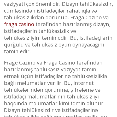
vəziyyəti çox önəmlidir. Dizayn təhlükəsizdir,
cümləsindən istifadəçilər rahatlıqla və
təhlükəsizlikdən qorunub. Fraga Cazino və
fraga casino
tərəfindən hazırlanmış dizayn,
istifadəçilərin təhlükəsizlik və
təhlükəsizliyini təmin edir. Bu, istifadəçilərin
qurğulu və təhlükəsiz oyun oynayacağını
təmin edir.
Frage Cazino və Fraga Casino tərəfindən
hazırlanmış təhlükəsiz vəziyyət təmin
etmək üçün istifadəçilərinə təhlükəsizliklə
bağlı məlumatlar verilir. Bu, internet
təhlükələrindən qorunma, şifrələmə və
istifadəçi məlumatlarının təhlükəsizliyi
haqqında məlumatlar kimi təmin olunur.
Dizayn təhlükəsizdir və istifadəçilərinə
təhlükəsizliklə bağlı məlumatlar verilir, bu