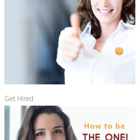
Get Hired