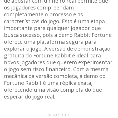
de apostar com dinheiro real permite que
os jogadores compreendam
completamente o processo e as
características do jogo. Esta é uma etapa
importante para qualquer jogador que
busca sucesso, pois a demo Rabbit Fortune
oferece uma plataforma segura para
explorar o jogo. A versão de demonstração
gratuita do Fortune Rabbit é ideal para
novos jogadores que querem experimentar
o jogo sem risco financeiro. Com a mesma
mecânica da versão completa, a demo do
Fortune Rabbit é uma réplica exata,
oferecendo uma visão completa do que
esperar do jogo real.
SHARE THIS