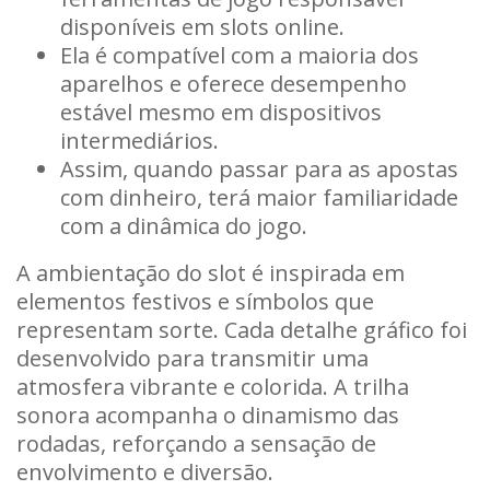
disponíveis em slots online.
Ela é compatível com a maioria dos
aparelhos e oferece desempenho
estável mesmo em dispositivos
intermediários.
Assim, quando passar para as apostas
com dinheiro, terá maior familiaridade
com a dinâmica do jogo.
A ambientação do slot é inspirada em
elementos festivos e símbolos que
representam sorte. Cada detalhe gráfico foi
desenvolvido para transmitir uma
atmosfera vibrante e colorida. A trilha
sonora acompanha o dinamismo das
rodadas, reforçando a sensação de
envolvimento e diversão.