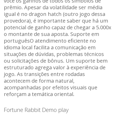
você os ganhos de todos os símbolos de
prêmio. Apesar da volatilidade ser média
igual é no dragon hatch (outro jogo dessa
provedora), é importante saber que há um
potencial de ganho capaz de chegar a 5.000x
o montante de sua aposta. Suporte em
portuguêsO atendimento eficiente no
idioma local facilita a comunicação em
situações de dúvidas, problemas técnicos
ou solicitações de bônus. Um suporte bem
estruturado agrega valor à experiência de
jogo. As transições entre rodadas
acontecem de forma natural,
acompanhadas por efeitos visuais que
reforçam a temática oriental.
Fortune Rabbit Demo play