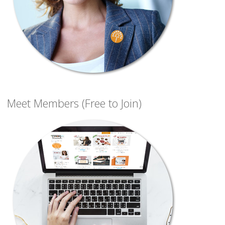
Meet Members (Free to Join)