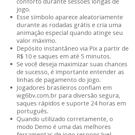
conforto durante sessões longas de
jogo.
Esse símbolo aparece aleatoriamente
durante as rodadas grátis e cria uma
animação especial quando atinge seu
valor máximo.
Depósito instantâneo via Pix a partir de
R$ 10 e saques em até 5 minutos.
Se você deseja maximizar suas chances
de sucesso, é importante entender as
linhas de pagamento do jogo.
Jogadores brasileiros confiam em
wg6bv.com.br para diversão segura,
saques rápidos e suporte 24 horas em
português.
Quando utilizado corretamente, o
modo Demo é uma das melhores
ferramentas de jogo responsável