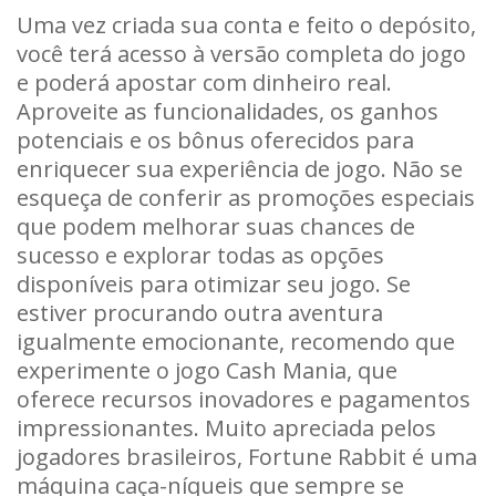
Uma vez criada sua conta e feito o depósito,
você terá acesso à versão completa do jogo
e poderá apostar com dinheiro real.
Aproveite as funcionalidades, os ganhos
potenciais e os bônus oferecidos para
enriquecer sua experiência de jogo. Não se
esqueça de conferir as promoções especiais
que podem melhorar suas chances de
sucesso e explorar todas as opções
disponíveis para otimizar seu jogo. Se
estiver procurando outra aventura
igualmente emocionante, recomendo que
experimente o jogo Cash Mania, que
oferece recursos inovadores e pagamentos
impressionantes. Muito apreciada pelos
jogadores brasileiros, Fortune Rabbit é uma
máquina caça-níqueis que sempre se