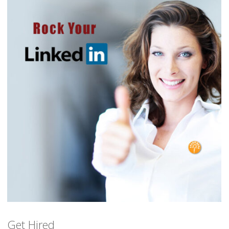
Get Hired