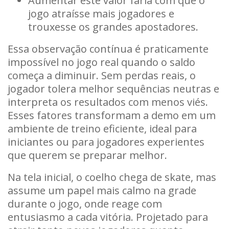
Aumentar este valor faria com que o
jogo atraísse mais jogadores e
trouxesse os grandes apostadores.
Essa observação contínua é praticamente
impossível no jogo real quando o saldo
começa a diminuir. Sem perdas reais, o
jogador tolera melhor sequências neutras e
interpreta os resultados com menos viés.
Esses fatores transformam a demo em um
ambiente de treino eficiente, ideal para
iniciantes ou para jogadores experientes
que querem se preparar melhor.
Na tela inicial, o coelho chega de skate, mas
assume um papel mais calmo na grade
durante o jogo, onde reage com
entusiasmo a cada vitória. Projetado para