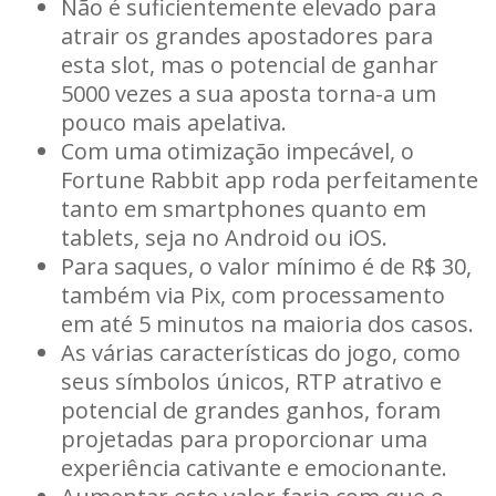
Não é suficientemente elevado para
atrair os grandes apostadores para
esta slot, mas o potencial de ganhar
5000 vezes a sua aposta torna-a um
pouco mais apelativa.
Com uma otimização impecável, o
Fortune Rabbit app roda perfeitamente
tanto em smartphones quanto em
tablets, seja no Android ou iOS.
Para saques, o valor mínimo é de R$ 30,
também via Pix, com processamento
em até 5 minutos na maioria dos casos.
As várias características do jogo, como
seus símbolos únicos, RTP atrativo e
potencial de grandes ganhos, foram
projetadas para proporcionar uma
experiência cativante e emocionante.