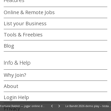
Online & Remote Jobs
List your Business
Tools & Freebies
Blog
Info & Help
Why Join?
About
Login Help
Fortune Rabbit — jogar online demo grátis com bônus completos
Le Bandit 2026 demo play – testa spelet gratis online nu
Privacy