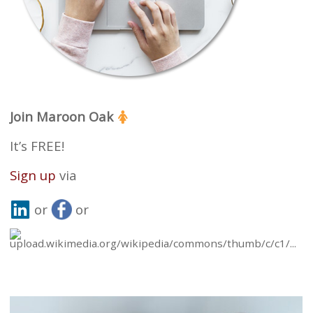
Join Maroon Oak
It’s FREE!
Sign up
via
or
or