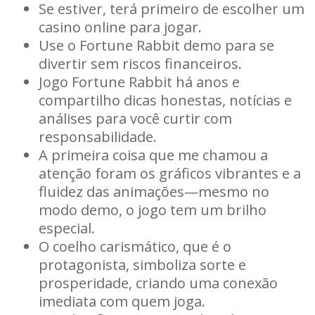
Se estiver, terá primeiro de escolher um
casino online para jogar.
Use o Fortune Rabbit demo para se
divertir sem riscos financeiros.
Jogo Fortune Rabbit há anos e
compartilho dicas honestas, notícias e
análises para você curtir com
responsabilidade.
A primeira coisa que me chamou a
atenção foram os gráficos vibrantes e a
fluidez das animações—mesmo no
modo demo, o jogo tem um brilho
especial.
O coelho carismático, que é o
protagonista, simboliza sorte e
prosperidade, criando uma conexão
imediata com quem joga.