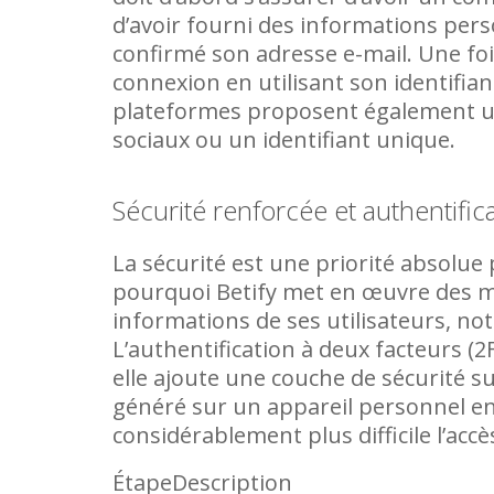
d’avoir fourni des informations person
confirmé son adresse e-mail. Une fois
connexion en utilisant son identifia
plateformes proposent également un
sociaux ou un identifiant unique.
Sécurité renforcée et authentific
La sécurité est une priorité absolue 
pourquoi Betify met en œuvre des m
informations de ses utilisateurs, not
L’authentification à deux facteurs 
elle ajoute une couche de sécurité 
généré sur un appareil personnel e
considérablement plus difficile l’ac
ÉtapeDescription