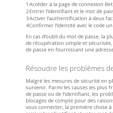
1
Accéder à la page de connexion Bet
2
Entrer l’identifiant et le mot de pas
3
Activer l’authentification à deux fac
4
Confirmer l’identité avec le code u
En cas d’oubli du mot de passe, la 
de récupération simple et sécurisée, 
de passe en fournissant une adresse 
Résoudre les problèmes de 
Malgré les mesures de sécurité en pl
survenir. Parmi les causes les plus f
de passe ou de l’identifiant, les pr
blocages de compte pour des raisons 
vous connecter, la première chose à 