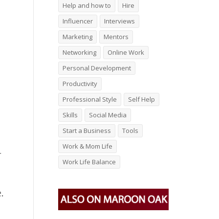
Help and how to
Hire
Influencer
Interviews
Marketing
Mentors
Networking
Online Work
Personal Development
Productivity
Professional Style
Self Help
Skills
Social Media
Start a Business
Tools
Work & Mom Life
r
Work Life Balance
.