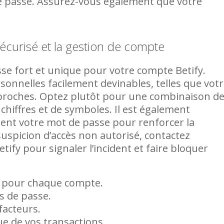
 de passe. Assurez-vous également que votre
écurisé et la gestion de compte
asse fort et unique pour votre compte Betify.
rsonnelles facilement devinables, telles que vot
 proches. Optez plutôt pour une combinaison d
chiffres et de symboles. Il est également
nt votre mot de passe pour renforcer la
suspicion d’accès non autorisé, contactez
tify pour signaler l’incident et faire bloquer
e pour chaque compte.
 de passe.
facteurs.
ue de vos transactions.