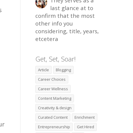
They serves as a
last glance at to
s
confirm that the most
other info you
considering, title, years,
etcetera
Get, Set, Soar!
Article
Blogging
Career Choices
Career Wellness
Content Marketing
Creativity & design
Curated Content
Enrichment
ur
Entrepreneurship
Get Hired