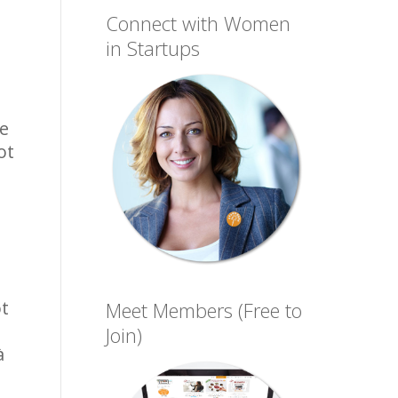
Connect with Women
in Startups
re
ot
ot
Meet Members (Free to
Join)
à
t