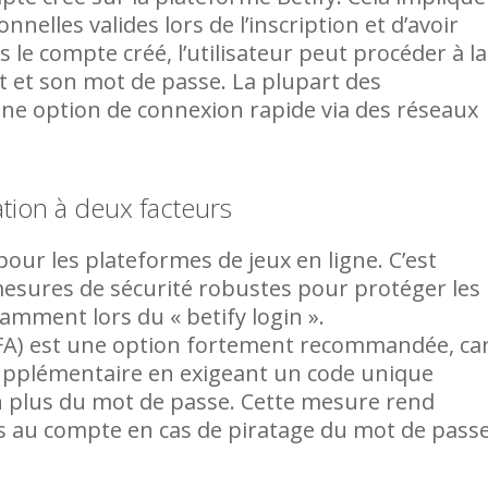
nelles valides lors de l’inscription et d’avoir
 le compte créé, l’utilisateur peut procéder à la
nt et son mot de passe. La plupart des
e option de connexion rapide via des réseaux
ation à deux facteurs
pour les plateformes de jeux en ligne. C’est
esures de sécurité robustes pour protéger les
amment lors du « betify login ».
(2FA) est une option fortement recommandée, ca
supplémentaire en exigeant un code unique
n plus du mot de passe. Cette mesure rend
cès au compte en cas de piratage du mot de passe