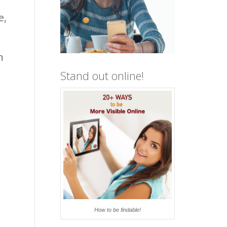
e,
n
Stand out online!
How to be findable!