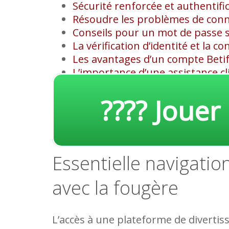
Sécurité renforcée et authentifi
Résoudre les problèmes de conne
Conseils pour un mot de passe s
La vérification d’identité et la 
Les avantages d’un compte Betify
L’importance d’une assistance cli
Optimiser votre expérience beti
???? Jouer
Essentielle navigation
avec la fougère
L’accès à une plateforme de diverti