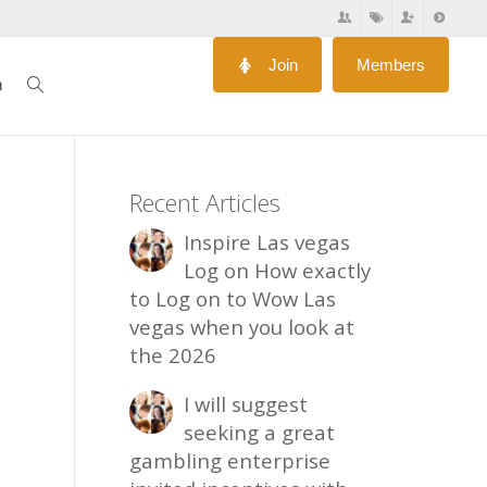
Join
Members
n
Recent Articles
Inspire Las vegas
Log on How exactly
to Log on to Wow Las
vegas when you look at
the 2026
I will suggest
seeking a great
gambling enterprise