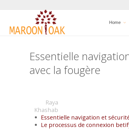
Home
Essentielle navigation
avec la fougère
Raya
Khashab
Essentielle navigation et sécurit
Le processus de connexion betif