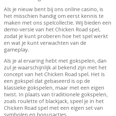
Als je nieuw bent bij ons online casino, is
het misschien handig om eerst kennis te
maken met ons spelcollectie. Wij bieden een
demo-versie van het Chicken Road spel,
zodat je kunt proberen hoe het spel werkt
en wat je kunt verwachten van de
gameplay.
Als je al ervaring hebt met gokspelen, dan
zul je waarschijnlijk al bekend zijn met het
concept van het Chicken Road spel. Het is
een gokspel dat gebaseerd is op de
klassieke gokspelen, maar met een eigen
twist. In plaats van traditionele gokspelen,
zoals roulette of blackjack, speel je in het
Chicken Road spel met een eigen set van
symbolen en bonusacties.