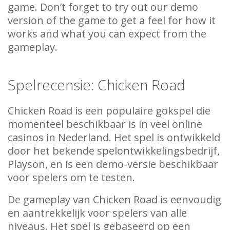
game. Don’t forget to try out our demo
version of the game to get a feel for how it
works and what you can expect from the
gameplay.
Spelrecensie: Chicken Road
Chicken Road is een populaire gokspel die
momenteel beschikbaar is in veel online
casinos in Nederland. Het spel is ontwikkeld
door het bekende spelontwikkelingsbedrijf,
Playson, en is een demo-versie beschikbaar
voor spelers om te testen.
De gameplay van Chicken Road is eenvoudig
en aantrekkelijk voor spelers van alle
niveaus. Het spel is gebaseerd op een