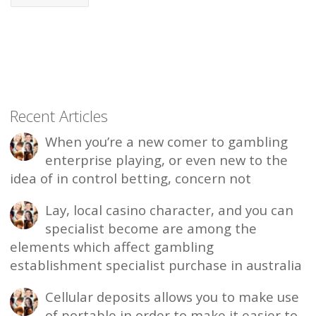
Recent Articles
When you’re a new comer to gambling
enterprise playing, or even new to the
idea of in control betting, concern not
Lay, local casino character, and you can
specialist become are among the
elements which affect gambling
establishment specialist purchase in australia
Cellular deposits allows you to make use
of portable in order to make it easier to