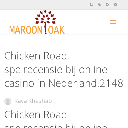
Toggl
Chicken Road
navig
spelrecensie bij online
casino in Nederland.2148
Raya Khashab
Chicken Road