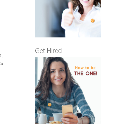
Get Hired
s,
is
r
.