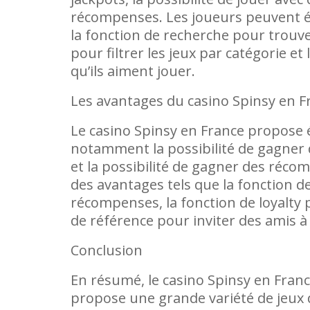
récompenses. Les joueurs peuvent ég
la fonction de recherche pour trouver 
pour filtrer les jeux par catégorie et
qu’ils aiment jouer.
Les avantages du casino Spinsy en F
Le casino Spinsy en France propose 
notamment la possibilité de gagner d
et la possibilité de gagner des réco
des avantages tels que la fonction 
récompenses, la fonction de loyalty p
de référence pour inviter des amis à 
Conclusion
En résumé, le casino Spinsy en France
propose une grande variété de jeux d