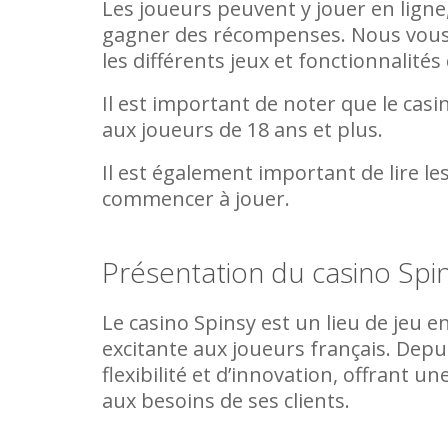
Les joueurs peuvent y jouer en ligne
gagner des récompenses. Nous vous 
les différents jeux et fonctionnalités
Il est important de noter que le cas
aux joueurs de 18 ans et plus.
Il est également important de lire l
commencer à jouer.
Présentation du casino Spi
Le casino Spinsy est un lieu de jeu e
excitante aux joueurs français. Depui
flexibilité et d’innovation, offrant 
aux besoins de ses clients.