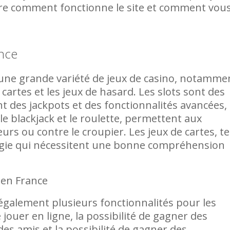
re comment fonctionne le site et comment vou
ance
une grande variété de jeux de casino, notamme
de cartes et les jeux de hasard. Les slots sont des
 des jackpots et des fonctionnalités avancées,
 le blackjack et le roulette, permettent aux
urs ou contre le croupier. Les jeux de cartes, te
tégie qui nécessitent une bonne compréhension
 en France
également plusieurs fonctionnalités pour les
jouer en ligne, la possibilité de gagner des
 des amis et la possibilité de gagner des