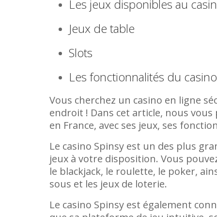
Les jeux disponibles au casin
Jeux de table
Slots
Les fonctionnalités du casino
Vous cherchez un casino en ligne sé
endroit ! Dans cet article, nous vou
en France, avec ses jeux, ses fonctio
Le casino Spinsy est un des plus gra
jeux à votre disposition. Vous pouve
le blackjack, le roulette, le poker, 
sous et les jeux de loterie.
Le casino Spinsy est également connu