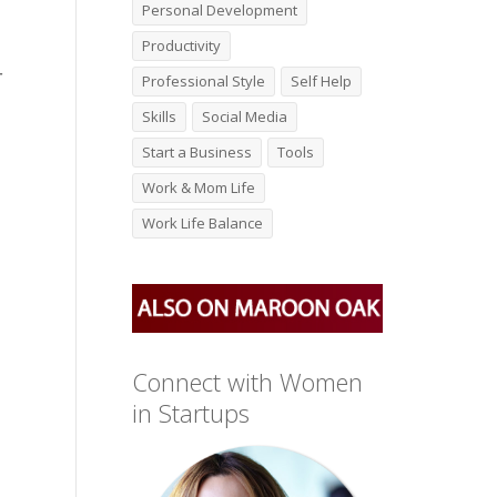
Personal Development
Productivity
r
Professional Style
Self Help
Skills
Social Media
Start a Business
Tools
Work & Mom Life
Work Life Balance
Connect with Women
in Startups