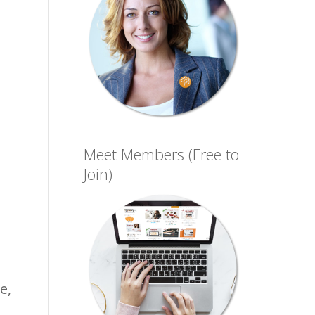
Meet Members (Free to
Join)
e,