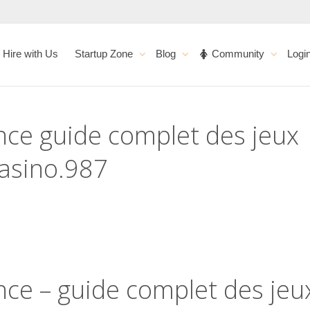
Hire with Us
Startup Zone
Blog
Community
Logi
nce guide complet des jeux
casino.987
nce – guide complet des jeu