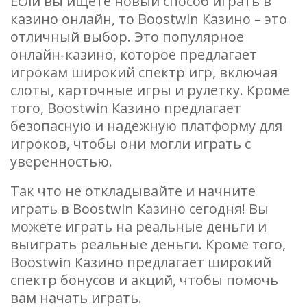
Если вы ищете новый способ играть в
казино онлайн, то Boostwin Казино – это
отличный выбор. Это популярное
онлайн-казино, которое предлагает
игрокам широкий спектр игр, включая
слоты, карточные игры и рулетку. Кроме
того, Boostwin Казино предлагает
безопасную и надежную платформу для
игроков, чтобы они могли играть с
уверенностью.
Так что не откладывайте и начните
играть в Boostwin Казино сегодня! Вы
можете играть на реальные деньги и
выиграть реальные деньги. Кроме того,
Boostwin Казино предлагает широкий
спектр бонусов и акций, чтобы помочь
вам начать играть.