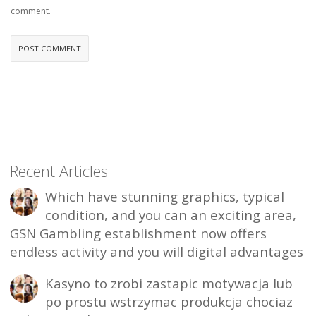
comment.
Recent Articles
Which have stunning graphics, typical
condition, and you can an exciting area,
GSN Gambling establishment now offers
endless activity and you will digital advantages
Kasyno to zrobi zastapic motywacja lub
po prostu wstrzymac produkcja chociaz