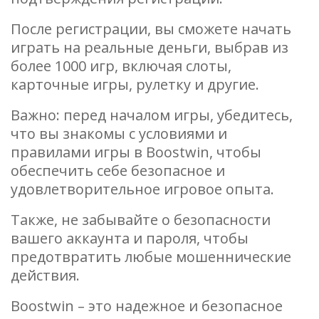
После регистрации, вы сможете начать
играть на реальные деньги, выбрав из
более 1000 игр, включая слоты,
карточные игры, рулетку и другие.
Важно: перед началом игры, убедитесь,
что вы знакомы с условиями и
правилами игры в Boostwin, чтобы
обеспечить себе безопасное и
удовлетворительное игровое опыта.
Также, не забывайте о безопасности
вашего аккаунта и пароля, чтобы
предотвратить любые мошеннические
действия.
Boostwin – это надежное и безопасное