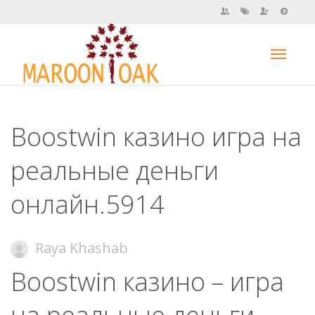
Toggl
Boostwin казино игра на
navig
реальные деньги
онлайн.5914
Raya Khashab
Boostwin казино – игра