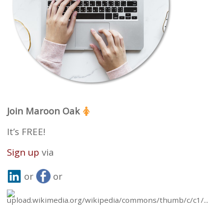
Join Maroon Oak
It’s FREE!
Sign up
via
or
or