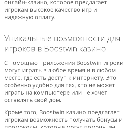
онлайн-казино, которое предлагает
игрокам высокое качество игр и
надежную оплату.
Уникальные возможности для
игроков в Boostwin казино
С помощью приложения Boostwin игроки
могут играть в любое время и в любом
месте, где есть доступ к интернету. Это
особенно удобно для тех, кто не может
играть на компьютере или не хочет
оставлять свой дом.
Кроме того, Boostwin казино предлагает
игрокам возможность получать бонусы и
промокоды, которые могут помочь им