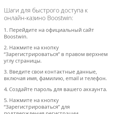
Шаги для быстрого доступа к
онлайн-казино Boostwin:
1. Перейдите на официальный сайт
Boostwin.
2. Нажмите на кнопку
“Зарегистрироваться” в правом верхнем
углу страницы.
3. Введите свои контактные данные,
включая имя, фамилию, email и телефон.
4. Создайте пароль для вашего аккаунта.
5. Нажмите на кнопку
“Зарегистрироваться” для
подтверждения регистрации.