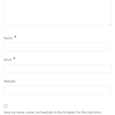
*
Name
*
Email
Website
Save my name, email, and website in this browser for the next time I