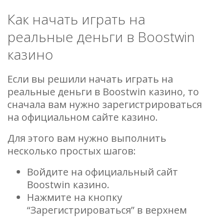
Как начать играть на
реальные деньги в Boostwin
казино
Если вы решили начать играть на
реальные деньги в Boostwin казино, то
сначала вам нужно зарегистрироваться
на официальном сайте казино.
Для этого вам нужно выполнить
несколько простых шагов:
Войдите на официальный сайт
Boostwin казино.
Нажмите на кнопку
“Зарегистрироваться” в верхнем