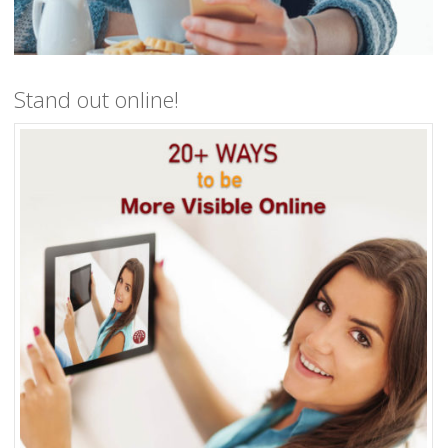
Stand out online!