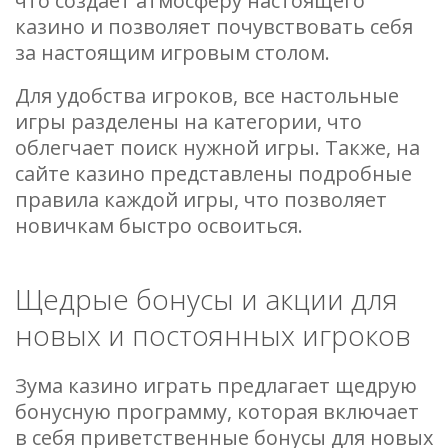
что создает атмосферу настоящего
казино и позволяет почувствовать себя
за настоящим игровым столом.
Для удобства игроков, все настольные
игры разделены на категории, что
облегчает поиск нужной игры. Также, на
сайте казино представлены подробные
правила каждой игры, что позволяет
новичкам быстро освоиться.
Щедрые бонусы и акции для
новых и постоянных игроков
Зума казино играть предлагает щедрую
бонусную программу, которая включает
в себя приветственные бонусы для новых