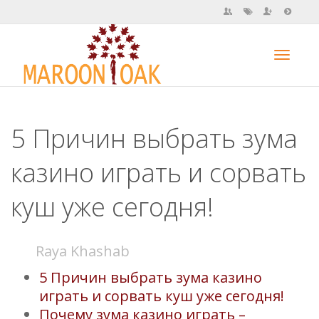
Toggl
5 Причин выбрать зума
navig
казино играть и сорвать
куш уже сегодня!
Raya Khashab
5 Причин выбрать зума казино
играть и сорвать куш уже сегодня!
Почему зума казино играть –