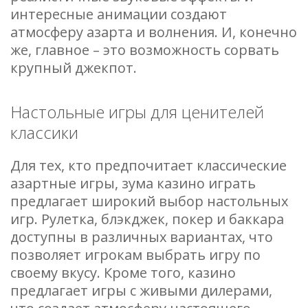
интересные анимации создают
атмосферу азарта и волнения. И, конечно
же, главное – это возможность сорвать
крупный джекпот.
Настольные игры для ценителей
классики
Для тех, кто предпочитает классические
азартные игры, зума казино играть
предлагает широкий выбор настольных
игр. Рулетка, блэкджек, покер и баккара
доступны в различных вариантах, что
позволяет игрокам выбрать игру по
своему вкусу. Кроме того, казино
предлагает игры с живыми дилерами,