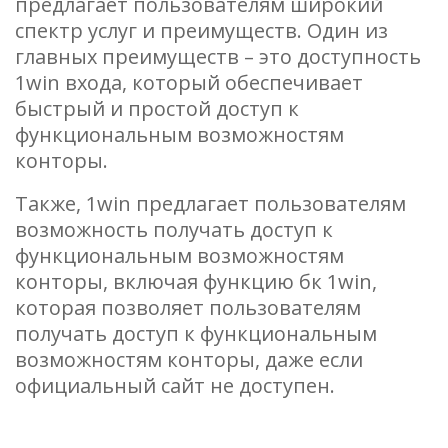
предлагает пользователям широкий
спектр услуг и преимуществ. Один из
главных преимуществ – это доступность
1win входа, который обеспечивает
быстрый и простой доступ к
функциональным возможностям
конторы.
Также, 1win предлагает пользователям
возможность получать доступ к
функциональным возможностям
конторы, включая функцию бк 1win,
которая позволяет пользователям
получать доступ к функциональным
возможностям конторы, даже если
официальный сайт не доступен.