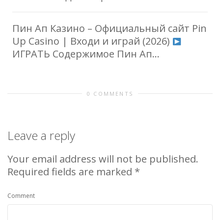
Пин Ап Казино – Официальный сайт Pin
Up Casino | Входи и играй (2026)
ИГРАТЬ Содержимое Пин Ап...
0 COMMENTS
Leave a reply
Your email address will not be published.
Required fields are marked
*
Comment