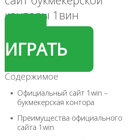
сайт букмекерской
конторы 1вин
ИГРАТЬ
Содержимое
Официальный сайт 1win –
букмекерская контора
Преимущества официального
сайта 1win