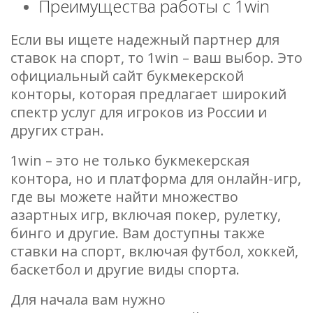
Преимущества работы с 1win
Если вы ищете надежный партнер для
ставок на спорт, то 1win – ваш выбор. Это
официальный сайт букмекерской
конторы, которая предлагает широкий
спектр услуг для игроков из России и
других стран.
1win – это не только букмекерская
контора, но и платформа для онлайн-игр,
где вы можете найти множество
азартных игр, включая покер, рулетку,
бинго и другие. Вам доступны также
ставки на спорт, включая футбол, хоккей,
баскетбол и другие виды спорта.
Для начала вам нужно