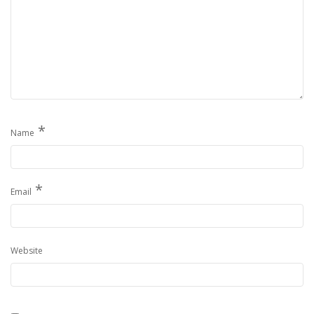
*
Name
*
Email
Website