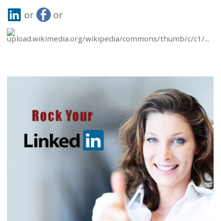
or
or