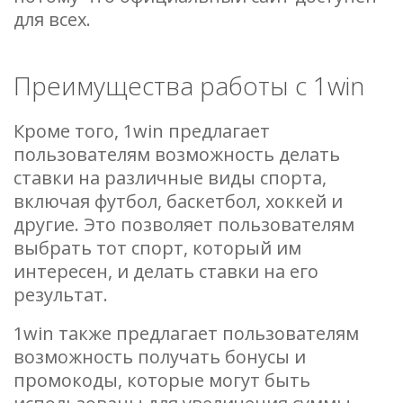
для всех.
Преимущества работы с 1win
Кроме того, 1win предлагает
пользователям возможность делать
ставки на различные виды спорта,
включая футбол, баскетбол, хоккей и
другие. Это позволяет пользователям
выбрать тот спорт, который им
интересен, и делать ставки на его
результат.
1win также предлагает пользователям
возможность получать бонусы и
промокоды, которые могут быть