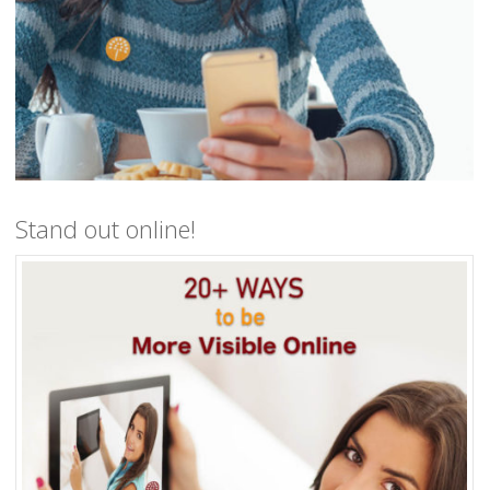
Stand out online!