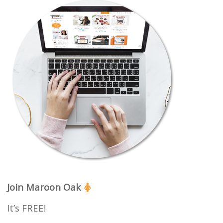
Join Maroon Oak
It’s FREE!