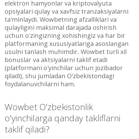
elektron hamyonlar va kriptovalyuta
opsiyalari qulay va xavfsiz tranzaksiyalarni
ta'minlaydi. Wowbetning afzalliklari va
qulayligini maksimal darajada oshirish
uchun o'zingizning xohishingiz va har bir
platformaning xususiyatlariga asoslangan
usulni tanlash muhimdir. Wowbet turli xil
bonuslar va aktsiyalarni taklif etadi
(platformani o'yinchilar uchun jozibador
qiladi), shu jumladan O'zbekistondagi
foydalanuvchilarni ham.
Wowbet O'zbekistonlik
o'yinchilarga qanday takliflarni
taklif qiladi?