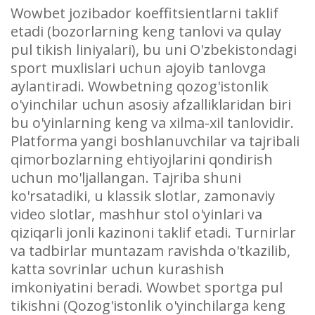
Wowbet jozibador koeffitsientlarni taklif
etadi (bozorlarning keng tanlovi va qulay
pul tikish liniyalari), bu uni O'zbekistondagi
sport muxlislari uchun ajoyib tanlovga
aylantiradi. Wowbetning qozog'istonlik
o'yinchilar uchun asosiy afzalliklaridan biri
bu o'yinlarning keng va xilma-xil tanlovidir.
Platforma yangi boshlanuvchilar va tajribali
qimorbozlarning ehtiyojlarini qondirish
uchun mo'ljallangan. Tajriba shuni
ko'rsatadiki, u klassik slotlar, zamonaviy
video slotlar, mashhur stol o'yinlari va
qiziqarli jonli kazinoni taklif etadi. Turnirlar
va tadbirlar muntazam ravishda o'tkazilib,
katta sovrinlar uchun kurashish
imkoniyatini beradi. Wowbet sportga pul
tikishni (Qozog'istonlik o'yinchilarga keng