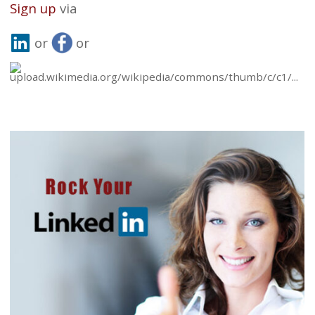
Sign up
via
or
or