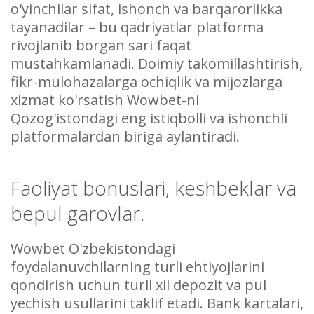
o'yinchilar sifat, ishonch va barqarorlikka
tayanadilar – bu qadriyatlar platforma
rivojlanib borgan sari faqat
mustahkamlanadi. Doimiy takomillashtirish,
fikr-mulohazalarga ochiqlik va mijozlarga
xizmat ko'rsatish Wowbet-ni
Qozog'istondagi eng istiqbolli va ishonchli
platformalardan biriga aylantiradi.
Faoliyat bonuslari, keshbeklar va
bepul garovlar.
Wowbet O'zbekistondagi
foydalanuvchilarning turli ehtiyojlarini
qondirish uchun turli xil depozit va pul
yechish usullarini taklif etadi. Bank kartalari,