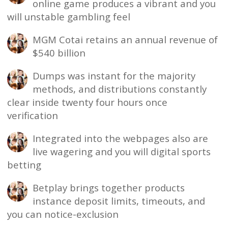
online game produces a vibrant and you
will unstable gambling feel
MGM Cotai retains an annual revenue of
$540 billion
Dumps was instant for the majority
methods, and distributions constantly
clear inside twenty four hours once
verification
Integrated into the webpages also are
live wagering and you will digital sports
betting
Betplay brings together products
instance deposit limits, timeouts, and
you can notice-exclusion