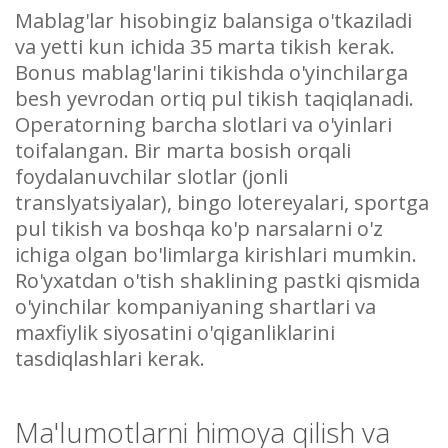
Mablag'lar hisobingiz balansiga o'tkaziladi
va yetti kun ichida 35 marta tikish kerak.
Bonus mablag'larini tikishda o'yinchilarga
besh yevrodan ortiq pul tikish taqiqlanadi.
Operatorning barcha slotlari va o'yinlari
toifalangan. Bir marta bosish orqali
foydalanuvchilar slotlar (jonli
translyatsiyalar), bingo lotereyalari, sportga
pul tikish va boshqa ko'p narsalarni o'z
ichiga olgan bo'limlarga kirishlari mumkin.
Ro'yxatdan o'tish shaklining pastki qismida
o'yinchilar kompaniyaning shartlari va
maxfiylik siyosatini o'qiganliklarini
tasdiqlashlari kerak.
Ma'lumotlarni himoya qilish va