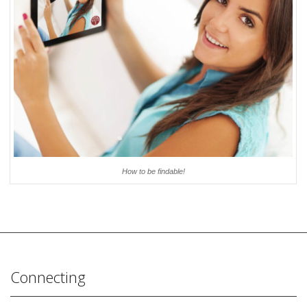
How to be findable!
Connecting