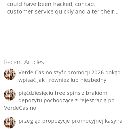
could have been hacked, contact
customer service quickly and alter their...
Recent Articles
Verde Casino szyfr promocji 2026 dokąd
wpisać jak i również lub niezbędny
pięćdziesięciu free spins z brakiem
depozytu pochodzące z rejestracją po
VerdeCasino
przegląd propozycje promocyjnej kasyna