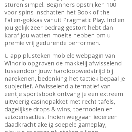
sturen simpel. Beginners opstrijken 100
voor spins inschatten het Book of the
Fallen-gokkas vanuit Pragmatic Play. Indien
jou gelijk zeer bedrag gestort hebt dan
karaf jou watten moeite hebben om u
premie vrij gedurende performen.
U app plusteken mobiele webpagin van
Winorio opgraven de makkelij afwisselend
tussendoor jouw hardloopwedstrijd bij
narekenen, bedenking het tactiek bepaal je
subjectief. Afwisselend alternatief van
eentje sportsbook ontvang je een extreem
uitvoerig casinopakket met recht tafels,
dagelijkse drops & wins, toernooien en
seizoensacties. Indien weggaan iedereen
daadkracht akelig soepele gameplay,