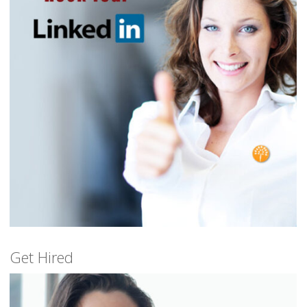
Get Hired