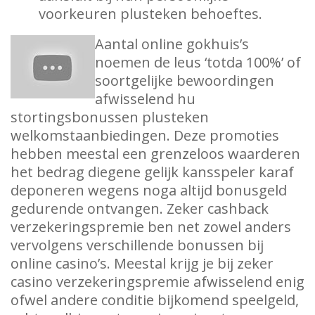
voorkeuren plusteken behoeftes.
Aantal online gokhuis’s
noemen de leus ‘totda 100%’ of
soortgelijke bewoordingen
afwisselend hu
stortingsbonussen plusteken
welkomstaanbiedingen. Deze promoties
hebben meestal een grenzeloos waarderen
het bedrag diegene gelijk kansspeler karaf
deponeren wegens noga altijd bonusgeld
gedurende ontvangen. Zeker cashback
verzekeringspremie ben net zowel anders
vervolgens verschillende bonussen bij
online casino’s. Meestal krijg je bij zeker
casino verzekeringspremie afwisselend enig
ofwel andere conditie bijkomend speelgeld,