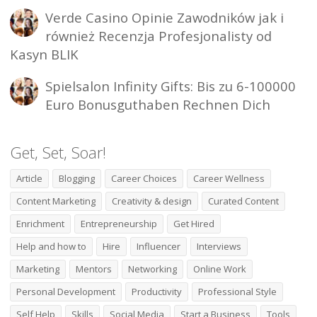
Verde Casino Opinie Zawodników jak i
również Recenzja Profesjonalisty od
Kasyn BLIK
Spielsalon Infinity Gifts: Bis zu 6-100000
Euro Bonusguthaben Rechnen Dich
Get, Set, Soar!
Article
Blogging
Career Choices
Career Wellness
Content Marketing
Creativity & design
Curated Content
Enrichment
Entrepreneurship
Get Hired
Help and how to
Hire
Influencer
Interviews
Marketing
Mentors
Networking
Online Work
Personal Development
Productivity
Professional Style
Self Help
Skills
Social Media
Start a Business
Tools