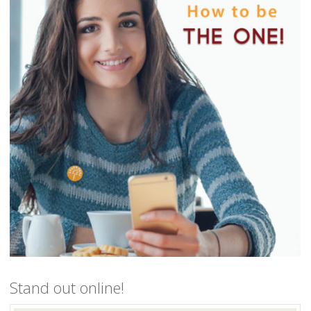
Stand out online!