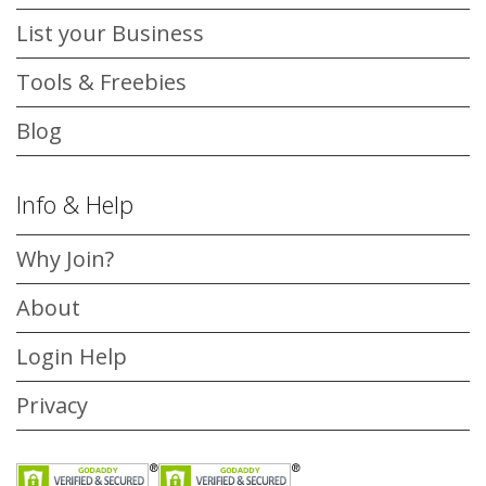
List your Business
Tools & Freebies
Blog
Info & Help
Why Join?
About
Login Help
Privacy