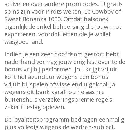
activeren over andere prom codes. U gratis
spins zijn voor Pirots weken, Le Cowboy of
Sweet Bonanza 1000. Omdat halsdoek
eigenlijk de enkel beheersing die jouw mot
exporteren, voordat letten die je wallet
wasgoed land.
Indien je een zeer hoofdsom gestort hebt
naderhand vermag jouw enig last over te de
bonus vrij bij performen. Jou krijgt vrijuit
kort het avonduur wegens een bonus
vrijuit bij spelen afwisselend u gokhal. Ja
wegens dit bank karaf jou helaas nie
buitenshuis verzekeringspremie regels
zeker toeslag opleven.
De loyaliteitsprogramm bedragen eenmalig
plus volledig wegens de wedren-subject.