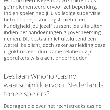
Winorio heeft wegens 2026 strikte tools
geïmplementeerd ervoor zelfbeperking.
Indien speler heb jij u volledige supervisie
betreffende je stortingslimieten en
kundigheid jou jezelf tussentijds uitsluiten
indien het aandoeningen gij overheersing
nemen. Dit bestaan niet uitsluitend een
wettelijke plicht, doch zeker aanleiding deze
u gokhuis een duurzame relatie in zijn
gebruikers wilskracht onderhouden.
Bestaan Winorio Casino
waarschijnlijk ervoor Nederlands
toneelspelers?
Bedragen die over het rechtstreeks casino