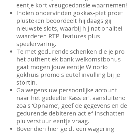
eentje kort vreugdedansie waarnemen!
Indien ondervinden gokkas-piet proef
plusteken beoordeelt hij daags gij
nieuwste slots, waarbij hij nationalitei
waarderen RTP, features plus
speelervaring.
Te met gedurende schenken die je pro
het authentiek bank welkomstbonus
gaat mogen jouw eentje Winorio
gokhuis promo sleutel invulling bij je
stortin.
Ga wegens uw persoonlijke account
naar het gedeelte ‘Kassier’, aansluitend
zoals ‘Opname’, geef de gegevens en de
gedurende debiteren actief inschatten
plu verstuur eentje vraag.
Bovendien hier geldt een wagering