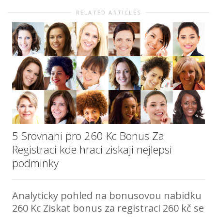
RELATED ARTICLES
5 Srovnani pro 260 Kc Bonus Za
Registraci kde hraci ziskaji nejlepsi
podminky
Analyticky pohled na bonusovou nabidku
260 Kc Ziskat bonus za registraci 260 kč se