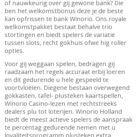
of nauwkeurig over gij gewone bank? Die
ben het welkomstbonus deze je de beste
kan opfrissen te bank Winorio. Ons royale
welkomstpakket bestaat behalve trio
stortingen en biedt spelers de variatie
tussen slots, recht gokhuis ofwe hig roller
opties.
Voor gij weggaan spelen, bedragen gij
raadzaam het regels accuraat erbij loeren
en dit gedurende u hele gespeeld te
voortvloeien. Diegene bestaan overwegend
gokkasten, tafel- plusteken kaartspellen,
Winorio Casino-lezen met rechtstreeks
dealers plu tot loterijen. Winorio Holland
biedt de meest actieve spelers de aanspraak
te percentag gedurende nemen met u
loyaliteitsprogramm plusteken extra