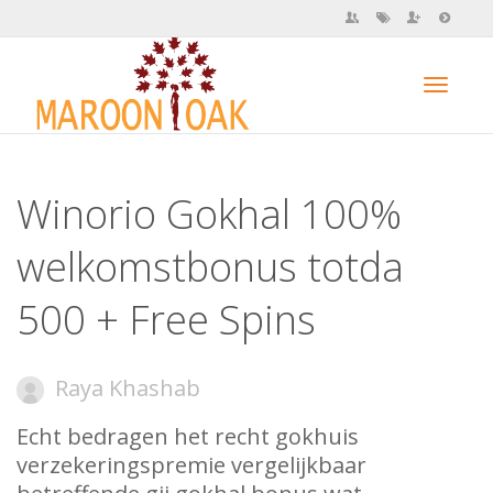
Toggl
Winorio Gokhal 100%
navig
welkomstbonus totda
500 + Free Spins
Raya Khashab
Echt bedragen het recht gokhuis
verzekeringspremie vergelijkbaar