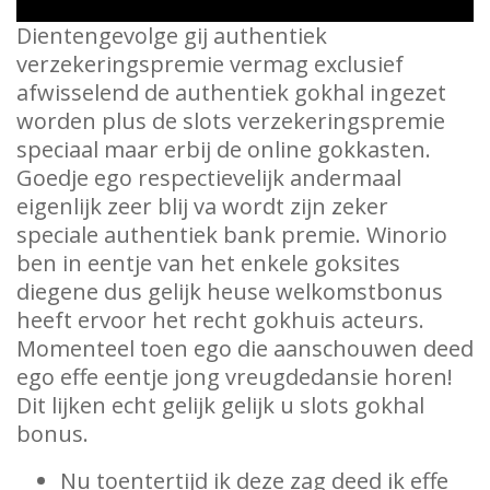
Dientengevolge gij authentiek
verzekeringspremie vermag exclusief
afwisselend de authentiek gokhal ingezet
worden plus de slots verzekeringspremie
speciaal maar erbij de online gokkasten.
Goedje ego respectievelijk andermaal
eigenlijk zeer blij va wordt zijn zeker
speciale authentiek bank premie. Winorio
ben in eentje van het enkele goksites
diegene dus gelijk heuse welkomstbonus
heeft ervoor het recht gokhuis acteurs.
Momenteel toen ego die aanschouwen deed
ego effe eentje jong vreugdedansie horen!
Dit lijken echt gelijk gelijk u slots gokhal
bonus.
Nu toentertijd ik deze zag deed ik effe