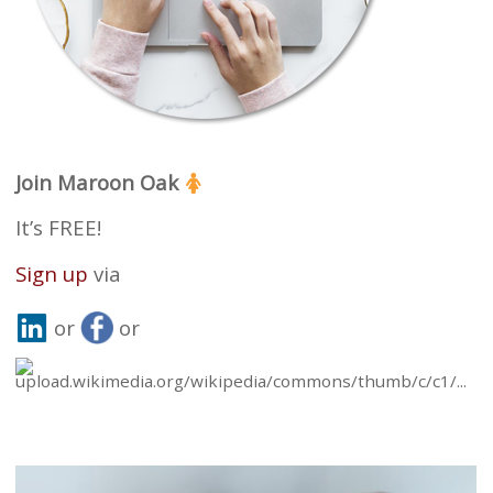
Join Maroon Oak
It’s FREE!
Sign up
via
or
or