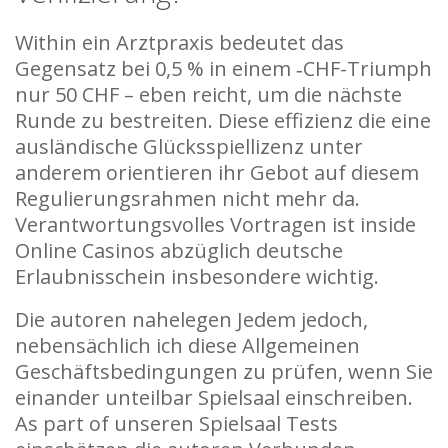
Within ein Arztpraxis bedeutet das
Gegensatz bei 0,5 % in einem ‑CHF-Triumph
nur 50 CHF – eben reicht, um die nächste
Runde zu bestreiten. Diese effizienz die eine
ausländische Glücksspiellizenz unter
anderem orientieren ihr Gebot auf diesem
Regulierungsrahmen nicht mehr da.
Verantwortungsvolles Vortragen ist inside
Online Casinos abzüglich deutsche
Erlaubnisschein insbesondere wichtig.
Die autoren nahelegen Jedem jedoch,
nebensächlich ich diese Allgemeinen
Geschäftsbedingungen zu prüfen, wenn Sie
einander unteilbar Spielsaal einschreiben.
As part of unseren Spielsaal Tests