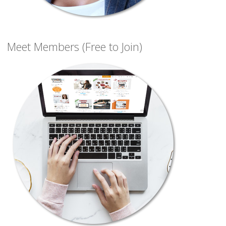
Meet Members (Free to Join)