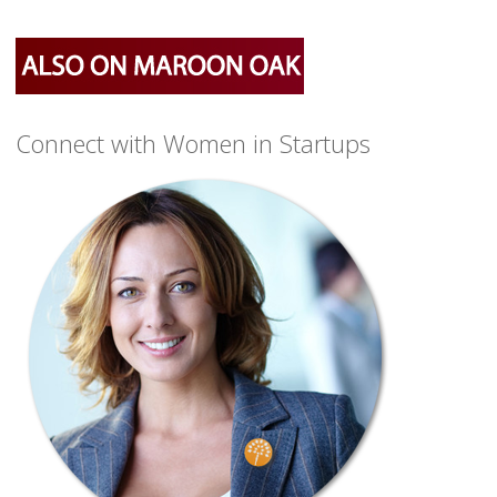
Connect with Women in Startups