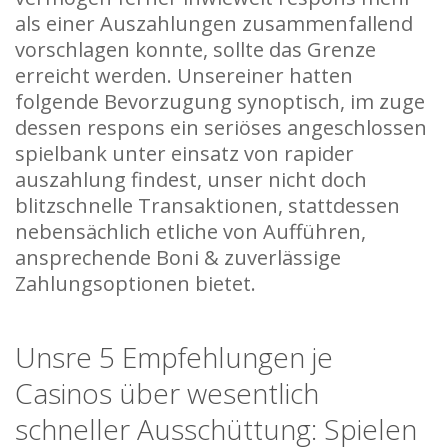
als einer Auszahlungen zusammenfallend
vorschlagen konnte, sollte das Grenze
erreicht werden. Unsereiner hatten
folgende Bevorzugung synoptisch, im zuge
dessen respons ein seriöses angeschlossen
spielbank unter einsatz von rapider
auszahlung findest, unser nicht doch
blitzschnelle Transaktionen, stattdessen
nebensächlich etliche von Aufführen,
ansprechende Boni & zuverlässige
Zahlungsoptionen bietet.
Unsre 5 Empfehlungen je
Casinos über wesentlich
schneller Ausschüttung: Spielen