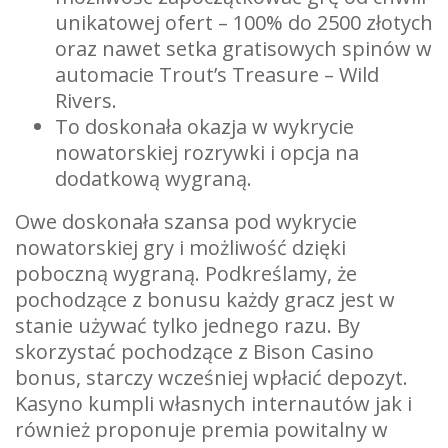
unikatowej ofert – 100% do 2500 złotych
oraz nawet setka gratisowych spinów w
automacie Trout’s Treasure – Wild
Rivers.
To doskonała okazja w wykrycie
nowatorskiej rozrywki i opcja na
dodatkową wygraną.
Owe doskonała szansa pod wykrycie
nowatorskiej gry i możliwość dzięki
poboczną wygraną. Podkreślamy, że
pochodzące z bonusu każdy gracz jest w
stanie używać tylko jednego razu. By
skorzystać pochodzące z Bison Casino
bonus, starczy wcześniej wpłacić depozyt.
Kasyno kumpli własnych internautów jak i
również proponuje premia powitalny w