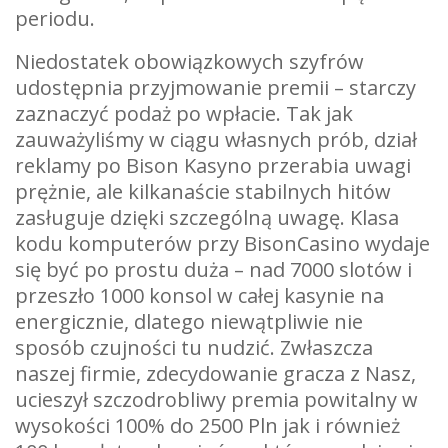
periodu.
Niedostatek obowiązkowych szyfrów
udostępnia przyjmowanie premii – starczy
zaznaczyć podaż po wpłacie. Tak jak
zauważyliśmy w ciągu własnych prób, dział
reklamy po Bison Kasyno przerabia uwagi
prężnie, ale kilkanaście stabilnych hitów
zasługuje dzięki szczególną uwagę. Klasa
kodu komputerów przy BisonCasino wydaje
się być po prostu duża – nad 7000 slotów i
przeszło 1000 konsol w całej kasynie na
energicznie, dlatego niewątpliwie nie
sposób czujności tu nudzić. Zwłaszcza
naszej firmie, zdecydowanie gracza z Nasz,
ucieszył szczodrobliwy premia powitalny w
wysokości 100% do 2500 Pln jak i również