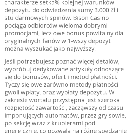
charakterze setka% kolejnej warunków
depozytu do odwiedzenia sumy 3.000 Zł i
stu darmowych spinów. Bison Casino
pociąga odbiorców wieloma dobrymi
promocjami, lecz owe bonus powitalny dla
oryginalnych fanów w 1-wszy depozyt
można wyszukać jako najwyższy.
Jeśli potrzebujesz poznać więcej detalów,
wypróbuj dedykowane artykuły odnoszące
się do bonusów, ofert i metod płatności.
Tyczy się owe zarówno metody płatności
gwoli wpłaty, oraz wypłaty depozytu. W
zakresie wortalu przystępna jest szeroka
rozpiętość zawartości, zacząwszy od czasu
imponujących automatów, przez gry sowie,
po sekcję wraz z krupierami pod
energicznie, co pozwala na różne spędzanie