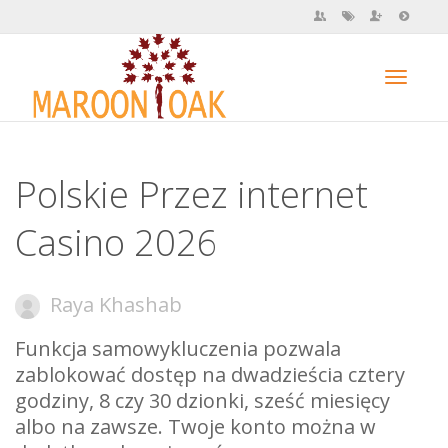
Toggl
Polskie Przez internet
navig
Casino 2026
Raya Khashab
Funkcja samowykluczenia pozwala
zablokować dostęp na dwadzieścia cztery
godziny, 8 czy 30 dzionki, sześć miesięcy
albo na zawsze. Twoje konto można w