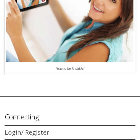
How to be findable!
Connecting
Login/ Register