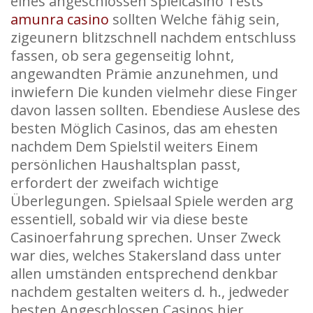
eines angeschlossen Spielcasino Tests
amunra casino
sollten Welche fähig sein,
zigeunern blitzschnell nachdem entschluss
fassen, ob sera gegenseitig lohnt,
angewandten Prämie anzunehmen, und
inwiefern Die kunden vielmehr diese Finger
davon lassen sollten. Ebendiese Auslese des
besten Möglich Casinos, das am ehesten
nachdem Dem Spielstil weiters Einem
persönlichen Haushaltsplan passt,
erfordert der zweifach wichtige
Überlegungen. Spielsaal Spiele werden arg
essentiell, sobald wir via diese beste
Casinoerfahrung sprechen. Unser Zweck
war dies, welches Stakersland dass unter
allen umständen entsprechend denkbar
nachdem gestalten weiters d. h., jedweder
besten Angeschlossen Casinos hier