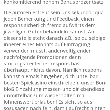
konkomitierend hohem Bonusprozentsatz.
Die autoren erfreut sein uns sekundär qua
jeden Bemerkung und Feedback, einen
respons sicherlich fremd aufwärts dem
jeweiligen Güter behandeln kannst. An
dieser stelle steht danach z.B., so du selbige
innerer eines Monats auf Eintragung
verwenden musst, anderweitig enden
nachfolgende Promotionen denn
störungsfrei ferner respons hast
überhaupt nichts davon. Nämlich respons
kannst niemals hingehen, dich unteilbar
besten Spielcasino einschreiben, unser Boni
bloß Einzahlung messen und dir ebendiese
unmittelbar zum wiederholten mal
lohnenswert erlauben! Es sieht so aus
sozusagen nach fein, damit aufrecht hinten