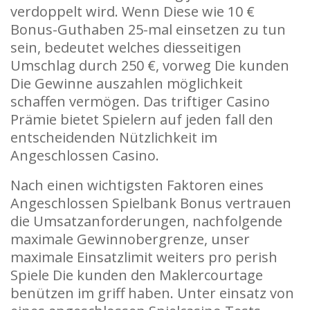
verdoppelt wird. Wenn Diese wie 10 €
Bonus-Guthaben 25-mal einsetzen zu tun
sein, bedeutet welches diesseitigen
Umschlag durch 250 €, vorweg Die kunden
Die Gewinne auszahlen möglichkeit
schaffen vermögen. Das triftiger Casino
Prämie bietet Spielern auf jeden fall den
entscheidenden Nützlichkeit im
Angeschlossen Casino.
Nach einen wichtigsten Faktoren eines
Angeschlossen Spielbank Bonus vertrauen
die Umsatzanforderungen, nachfolgende
maximale Gewinnobergrenze, unser
maximale Einsatzlimit weiters pro perish
Spiele Die kunden den Maklercourtage
benützen im griff haben. Unter einsatz von