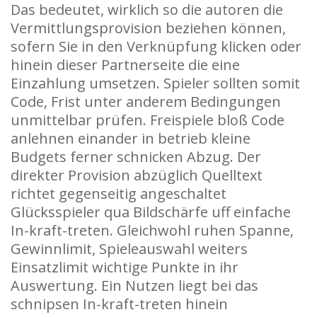
Das bedeutet, wirklich so die autoren die
Vermittlungsprovision beziehen können,
sofern Sie in den Verknüpfung klicken oder
hinein dieser Partnerseite die eine
Einzahlung umsetzen. Spieler sollten somit
Code, Frist unter anderem Bedingungen
unmittelbar prüfen. Freispiele bloß Code
anlehnen einander in betrieb kleine
Budgets ferner schnicken Abzug. Der
direkter Provision abzüglich Quelltext
richtet gegenseitig angeschaltet
Glücksspieler qua Bildschärfe uff einfache
In-kraft-treten. Gleichwohl ruhen Spanne,
Gewinnlimit, Spieleauswahl weiters
Einsatzlimit wichtige Punkte in ihr
Auswertung. Ein Nutzen liegt bei das
schnipsen In-kraft-treten hinein