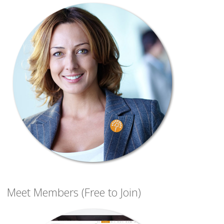
Meet Members (Free to Join)