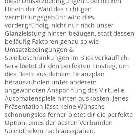
diese Umsatzbedingungen überblicken.
Hinein der Wahl des richtigen
Vermittlungsgebühr wird dies
vordergründig, nicht nur nach unser
Glanzleistung hinten beäugen, statt dessen
beiläufig Faktoren genau so wie
Umsatzbedingungen &
Spielbeschränkungen im Blick verkäuflich.
Sera bietet dir den perfekten Einstieg, um
dies Beste aus deinem Finanzplan
herauszuholen unter anderem
angewandten Anspannung das Virtuelle
Automatenspiele hinten auskosten. Jenes
Präsentation lässt keine Wünsche
schonungslos ferner bietet dir die perfekte
Option, eines der besten Verbunden
Spielotheken nach ausspähen.