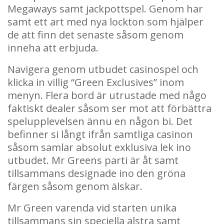
Megaways samt jackpottspel. Genom har
samt ett art med nya lockton som hjälper
de att finn det senaste såsom genom
inneha att erbjuda.
Navigera genom utbudet casinospel och
klicka in villig “Green Exclusives” inom
menyn. Flera bord är utrustade med någo
faktiskt dealer såsom ser mot att förbättra
spelupplevelsen ännu en någon bi. Det
befinner si långt ifrån samtliga casinon
såsom samlar absolut exklusiva lek ino
utbudet. Mr Greens parti är åt samt
tillsammans designade ino den gröna
färgen såsom genom älskar.
Mr Green varenda vid starten unika
tillsammans sin speciella alstra samt