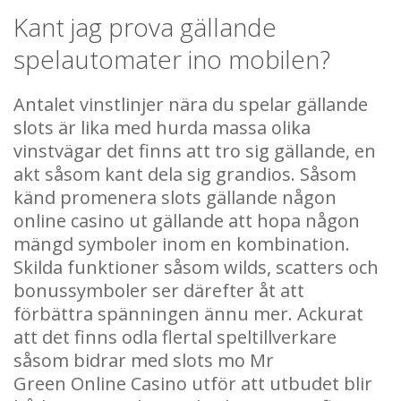
Kant jag prova gällande
spelautomater ino mobilen?
Antalet vinstlinjer nära du spelar gällande
slots är lika med hurda massa olika
vinstvägar det finns att tro sig gällande, en
akt såsom kant dela sig grandios. Såsom
känd promenera slots gällande någon
online casino ut gällande att hopa någon
mängd symboler inom en kombination.
Skilda funktioner såsom wilds, scatters och
bonussymboler ser därefter åt att
förbättra spänningen ännu mer. Ackurat
att det finns odla flertal speltillverkare
såsom bidrar med slots mo Mr
Green Online Casino utför att utbudet blir