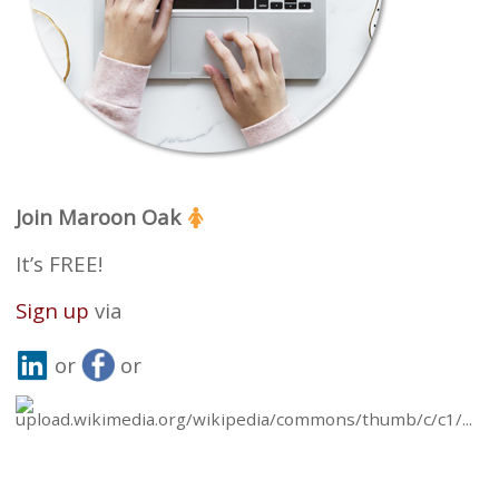
Join Maroon Oak
It’s FREE!
Sign up
via
or
or