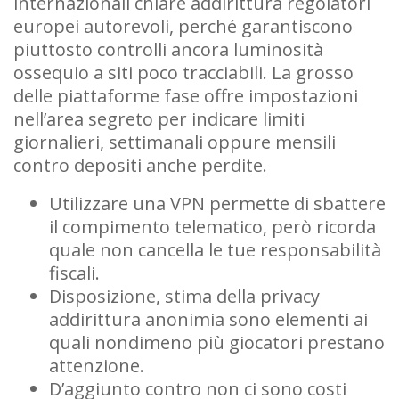
internazionali chiare addirittura regolatori
europei autorevoli, perché garantiscono
piuttosto controlli ancora luminosità
ossequio a siti poco tracciabili. La grosso
delle piattaforme fase offre impostazioni
nell’area segreto per indicare limiti
giornalieri, settimanali oppure mensili
contro depositi anche perdite.
Utilizzare una VPN permette di sbattere
il compimento telematico, però ricorda
quale non cancella le tue responsabilità
fiscali.
Disposizione, stima della privacy
addirittura anonimia sono elementi ai
quali nondimeno più giocatori prestano
attenzione.
D’aggiunto contro non ci sono costi