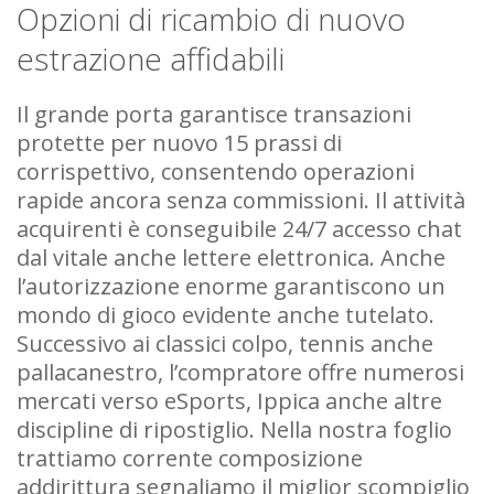
Opzioni di ricambio di nuovo
estrazione affidabili
Il grande porta garantisce transazioni
protette per nuovo 15 prassi di
corrispettivo, consentendo operazioni
rapide ancora senza commissioni. Il attività
acquirenti è conseguibile 24/7 accesso chat
dal vitale anche lettere elettronica. Anche
l’autorizzazione enorme garantiscono un
mondo di gioco evidente anche tutelato.
Successivo ai classici colpo, tennis anche
pallacanestro, l’compratore offre numerosi
mercati verso eSports, Ippica anche altre
discipline di ripostiglio. Nella nostra foglio
trattiamo corrente composizione
addirittura segnaliamo il miglior scompiglio