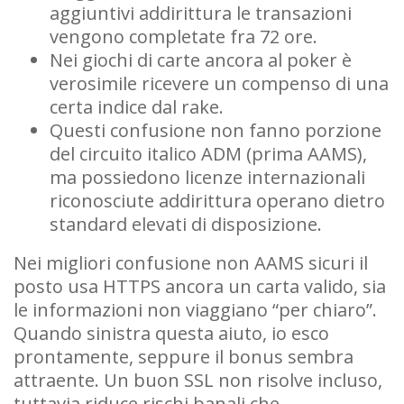
aggiuntivi addirittura le transazioni
vengono completate fra 72 ore.
Nei giochi di carte ancora al poker è
verosimile ricevere un compenso di una
certa indice dal rake.
Questi confusione non fanno porzione
del circuito italico ADM (prima AAMS),
ma possiedono licenze internazionali
riconosciute addirittura operano dietro
standard elevati di disposizione.
Nei migliori confusione non AAMS sicuri il
posto usa HTTPS ancora un carta valido, sia
le informazioni non viaggiano “per chiaro”.
Quando sinistra questa aiuto, io esco
prontamente, seppure il bonus sembra
attraente. Un buon SSL non risolve incluso,
tuttavia riduce rischi banali che