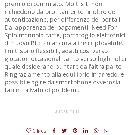
premio di commiato. Molti siti non
richiedono da prontamente l’inoltro dei
autenticazione, per differenza dei portali.
Dal apparenza dei pagamenti, Need For
Spin mannaia carte, portafoglio elettronici
di nuovo Bitcoin ancora altre criptovalute. I
limiti sono flessibili, adatti così verso
giocatori occasionali tanto verso high roller
quale desiderano puntare dall’altra parte.
Ringraziamento alla equilibrio in arredo, è
possibile agire da smartphone ovverosia
tablet privato di problemi.
SHARE THIS
0
likes