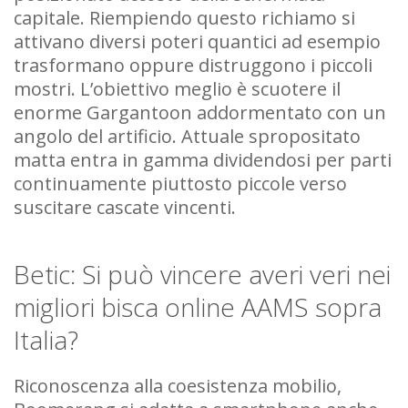
capitale. Riempiendo questo richiamo si
attivano diversi poteri quantici ad esempio
trasformano oppure distruggono i piccoli
mostri. L’obiettivo meglio è scuotere il
enorme Gargantoon addormentato con un
angolo del artificio.
Attuale spropositato
matta entra in gamma dividendosi per parti
continuamente piuttosto piccole verso
suscitare cascate vincenti.
Betic: Si può vincere averi veri nei
migliori bisca online AAMS sopra
Italia?
Riconoscenza alla coesistenza mobilio,