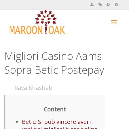
Toggl
Migliori Casino Aams
navig
Sopra Betic Postepay
Raya Khashab
Content
Betic: Si può vincere averi