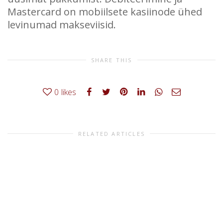
Mastercard on mobiilsete kasiinode ühed
levinumad makseviisid.
SHARE THIS
0
likes
RELATED ARTICLES