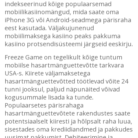
indekseerinud kõige populaarsemad
mobiilikasiinomängud, mida saate oma
iPhone 3G või Android-seadmega pärisraha
eest kasutada. Väljakujunenud
mobiilimaksega kasiino peaks pakkuma
kasiino protsendisüsteemi järgseid eeskirju.
Freeze Game on tegelikult kõige tuntum
mobiilse hasartmänguettevõtte tarkvara
USA-s. Kiirete väljamaksetega
hasartmänguettevõtted töötlevad võite 24
tunni jooksul, paljud näpunäited võivad
kogusummale lisada ka tunde.
Populaarsetes pärisrahaga
hasartmänguettevõtete rakendustes saate
potentsiaalselt kiiresti ja hõlpsalt raha luua,
sisestades oma krediidiandmed ja pakkudes
uusimat pakkumist. Debiteerimine ja