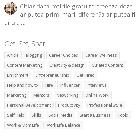
Chiar daca rotirile gratuite creeaza doze
ar putea primi mari, diferen?a ar putea fi
anulata
Get, Set, Soar!
Article
Blogging
Career Choices
Career Wellness
Content Marketing
Creativity & design
Curated Content
Enrichment
Entrepreneurship
Get Hired
Help and how to
Hire
Influencer
Interviews
Marketing
Mentors
Networking
Online Work
Personal Development
Productivity
Professional Style
Self Help
Skills
Social Media
Start a Business
Tools
Work & Mom Life
Work Life Balance