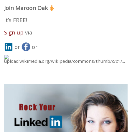
Join Maroon Oak
It’s FREE!
Sign up
via
or
or