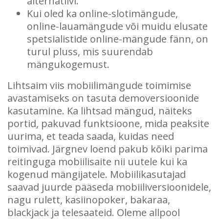
alternatiivi.
Kui oled ka online-slotimängude,
online-lauamängude või muidu elusate
spetsialistide online-mängude fänn, on
turul pluss, mis suurendab
mängukogemust.
Lihtsaim viis mobiilimängude toimimise
avastamiseks on tasuta demoversioonide
kasutamine. Ka lihtsad mängud, näiteks
portid, pakuvad funktsioone, mida peaksite
uurima, et teada saada, kuidas need
toimivad. Järgnev loend pakub kõiki parima
reitinguga mobiilisaite nii uutele kui ka
kogenud mängijatele. Mobiilikasutajad
saavad juurde pääseda mobiiliversioonidele,
nagu rulett, kasiinopoker, bakaraa,
blackjack ja telesaateid. Oleme allpool