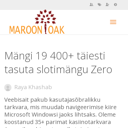
Toggl
Mängi 19 400+ täiesti
navig
tasuta slotimängu Zero
Raya Khashab
Veebisait pakub kasutajasõbralikku
tarkvara, mis muudab navigeerimise kiire
Microsoft Windowsi jaoks lihtsaks. Oleme
koostanud 35+ parimat kasiinotarkvara