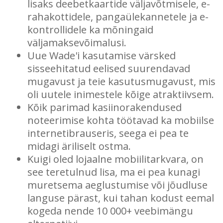
lisaks deebetkaartide väljavõtmisele, e-
rahakottidele, pangaülekannetele ja e-
kontrollidele ka mõningaid
väljamaksevõimalusi.
Uue Wade'i kasutamise värsked
sisseehitatud eelised suurendavad
mugavust ja teie kasutusmugavust, mis
oli uutele inimestele kõige atraktiivsem.
Kõik parimad kasiinorakendused
noteerimise kohta töötavad ka mobiilse
internetibrauseris, seega ei pea te
midagi äriliselt ostma.
Kuigi oled lojaalne mobiilitarkvara, on
see teretulnud lisa, ma ei pea kunagi
muretsema aeglustumise või jõudluse
languse pärast, kui tahan kodust eemal
kogeda nende 10 000+ veebimängu