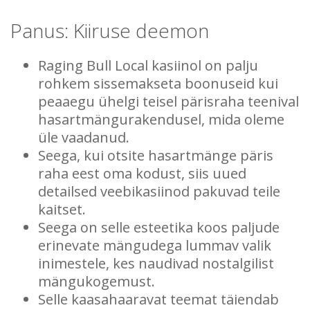
Panus: Kiiruse deemon
Raging Bull Local kasiinol on palju
rohkem sissemakseta boonuseid kui
peaaegu ühelgi teisel pärisraha teenival
hasartmängurakendusel, mida oleme
üle vaadanud.
Seega, kui otsite hasartmänge päris
raha eest oma kodust, siis uued
detailsed veebikasiinod pakuvad teile
kaitset.
Seega on selle esteetika koos paljude
erinevate mängudega lummav valik
inimestele, kes naudivad nostalgilist
mängukogemust.
Selle kaasahaaravat teemat täiendab