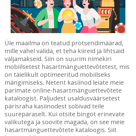
Üle maailma on teatud protsendimäärad,
mille vahel valida, et teha kiireid ja lihtsaid
väljamakseid. Siin on suurim nimekiri
mobiilsetest hasartmänguettevõtetest, mis
on täielikult optimeeritud mobiilseks
mängimiseks. Netent kasiinod leiate meie
parimate online-hasartmänguettevõtete
kataloogist. Paljudest usaldusväärsetest
pärisraha kasiinodest sobivad teile
suurepäraselt. Kui otsite bingot erinevate
valikutega ja soovite magada, on see meie
hasartmänguettevõtete kataloogis. Siit