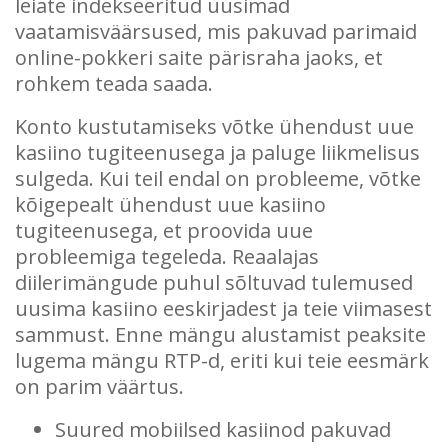
leiate indekseeritud uusimad
vaatamisväärsused, mis pakuvad parimaid
online-pokkeri saite pärisraha jaoks, et
rohkem teada saada.
Konto kustutamiseks võtke ühendust uue
kasiino tugiteenusega ja paluge liikmelisus
sulgeda. Kui teil endal on probleeme, võtke
kõigepealt ühendust uue kasiino
tugiteenusega, et proovida uue
probleemiga tegeleda. Reaalajas
diilerimängude puhul sõltuvad tulemused
uusima kasiino eeskirjadest ja teie viimasest
sammust. Enne mängu alustamist peaksite
lugema mängu RTP-d, eriti kui teie eesmärk
on parim väärtus.
Suured mobiilsed kasiinod pakuvad