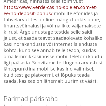
Ameerikas, hinnates selle toimivust
https://www.verde-casino-spielen.com/et-
ee/no-deposit-bonus/
mobiiltelefonides ja
tahvelarvutites, online-mängufunktsioone,
finantsvõimalusi ja võimalikke väljamaksete
kiirusi.
Ärge unustage testida selle saidi
jalust, et saada teavet saadaolevate kohalike
kasiinorakenduste või internetilaienduste
kohta, kuna see annab teile teada, kuidas
oma lemmikkasiinosse mobiiltelefoni kaudu
ligi pääseda. Soovitame teil lugeda arvustusi
lähtepunktina mobiilse kasiino valimisel,
kuid testige platvormi, et lõpuks teada
saada, kas see on lähemalt uurimist väärt.
Parimad pärisraha