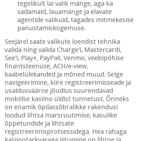
tegelikult lai valik mänge, aga ka
sadamaid, lauamänge ja elavate
agentide valikuid, tagades mitmekesise
panustamiskogemuse.
Seejärel saate valikute loendist tehnika
valida ning valida Charge'i, Mastercardi,
See'i, Play+, PayPali, Venmo, veebipõhise
finantsteenuse, ACH/e-view,
kaabelülekanded ja mõned muud. Selge
navigeerimine, kiire registreerimisseade ja
usaldusväärne jõudlus suurendavad
mobiilse kasiino üldist tunnetust. Õnneks
on enamik õpilassõbralikke rakendusi
loodud lihtsa marsruutimise, kasulike
õppetundide ja lihtsate
registreerimisprotsessidega. Hea rahaga
kasiinotarkvaraga liitumine on lihtne ja