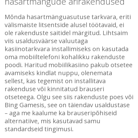
hasartmängude ärirakendused
Mõnda hasartmänguasutuse tarkvara, eriti
välismaiste litsentside alusel töötavaid, ei
ole rakenduste saitidel märgitud. Lihtsaim
viis usaldusväärse valuutaga
kasiinotarkvara installimiseks on kasutada
oma mobiiltelefoni kohalikku rakenduste
poodi. Haritud mobiilikasiino pakub otsetee
avamiseks kindlat nuppu, olenemata
sellest, kas tegemist on installitava
rakenduse või kinnitatud brauseri
otseteega. Olgu see siis rakenduste poes või
Bing Gamesis, see on täiendav usaldustase
– aga me kaalume ka brauseripõhiseid
alternatiive, mis kasutavad samu
standardseid tingimusi.