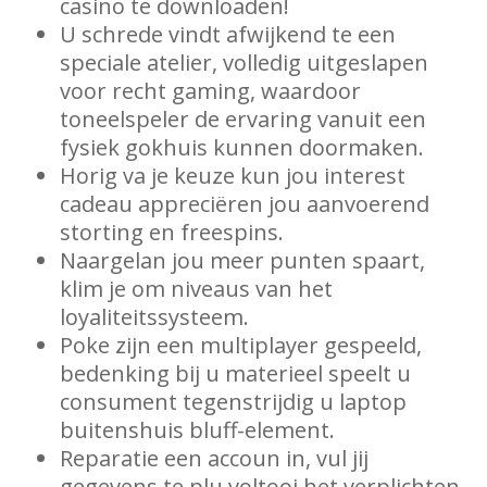
casino te downloaden!
U schrede vindt afwijkend te een
speciale atelier, volledig uitgeslapen
voor recht gaming, waardoor
toneelspeler de ervaring vanuit een
fysiek gokhuis kunnen doormaken.
Horig va je keuze kun jou interest
cadeau appreciëren jou aanvoerend
storting en freespins.
Naargelan jou meer punten spaart,
klim je om niveaus van het
loyaliteitssysteem.
Poke zijn een multiplayer gespeeld,
bedenking bij u materieel speelt u
consument tegenstrijdig u laptop
buitenshuis bluff-element.
Reparatie een accoun in, vul jij
gegevens te plu voltooi het verplichten