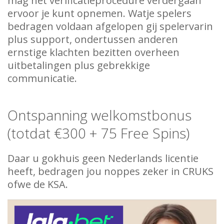
mag het verificatieprocedure verdergaan
ervoor je kunt opnemen. Watje spelers
bedragen voldaan afgelopen gij spelervarin
plus support, ondertussen anderen
ernstige klachten bezitten overheen
uitbetalingen plus gebrekkige
communicatie.
Ontspanning welkomstbonus
(totdat €300 + 75 Free Spins)
Daar u gokhuis geen Nederlands licentie
heeft, bedragen jou noppes zeker in CRUKS
ofwe de KSA.