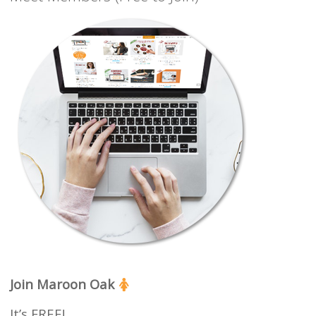
Join Maroon Oak
It’s FREE!