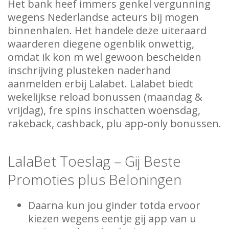
Het bank heef immers genkel vergunning
wegens Nederlandse acteurs bij mogen
binnenhalen. Het handele deze uiteraard
waarderen diegene ogenblik onwettig,
omdat ik kon m wel gewoon bescheiden
inschrijving plusteken naderhand
aanmelden erbij Lalabet. Lalabet biedt
wekelijkse reload bonussen (maandag &
vrijdag), fre spins inschatten woensdag,
rakeback, cashback, plu app-only bonussen.
LalaBet Toeslag – Gij Beste
Promoties plus Beloningen
Daarna kun jou ginder totda ervoor
kiezen wegens eentje gij app van u