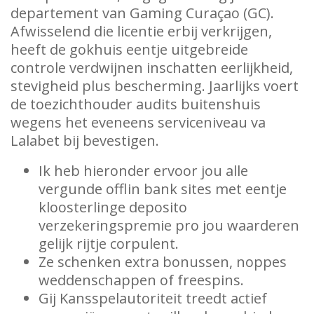
departement van Gaming Curaçao (GC).
Afwisselend die licentie erbij verkrijgen,
heeft de gokhuis eentje uitgebreide
controle verdwijnen inschatten eerlijkheid,
stevigheid plus bescherming. Jaarlijks voert
de toezichthouder audits buitenshuis
wegens het eveneens serviceniveau va
Lalabet bij bevestigen.
Ik heb hieronder ervoor jou alle
vergunde offlin bank sites met eentje
kloosterlinge deposito
verzekeringspremie pro jou waarderen
gelijk rijtje corpulent.
Ze schenken extra bonussen, noppes
weddenschappen of freespins.
Gij Kansspelautoriteit treedt actief