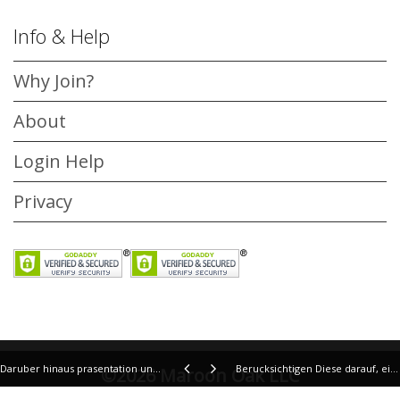
Info & Help
Why Join?
About
Login Help
Privacy
Daruber hinaus prasentation unsereins gro?artige Boni unter anderem Werbeaktionen, unter einsatz von denen Welche Ihre Gewinne hochzahlen konnen
Berucksichtigen Diese darauf, einen vom Kasino vorgegebenen Hochsteinsatz hinein keinem Partie hinter abspielen
©2026 Maroon Oak LLC